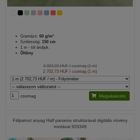
Gramázs:
60 g/m²
Szélesség:
150 cm
1 m - tól áruljuk.
Öltöny
3 003,03 HUF
/ csomag (1 m)
2 702,73 HUF
/ csomag (1 m)
csomag
Megvásárolni
Félpamut anyag Half panama struktúrával digitális növény
mintával 920349