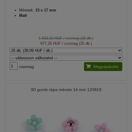
Méretek:
15 x 17 mm
Matt
1 503,50 HUF
/ csomag (25 db.)
977,25 HUF
/ csomag (25 db.)
csomag
Megvásárolni
3D gomb répa mérete 14 mm 120819