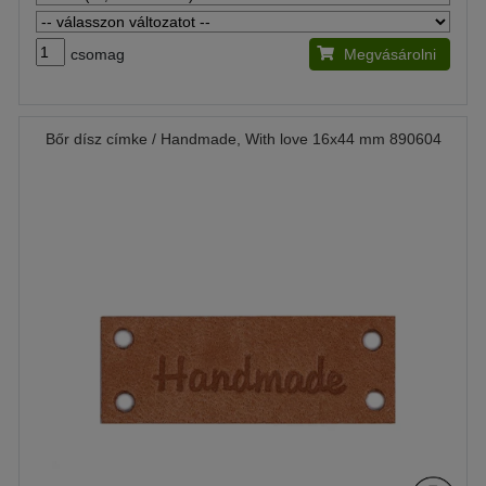
csomag
Megvásárolni
Bőr dísz címke / Handmade, With love 16x44 mm 890604