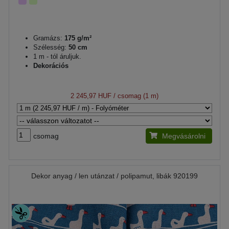
Gramázs:
175 g/m²
Szélesség:
50 cm
1 m - tól áruljuk.
Dekorációs
2 245,97 HUF
/ csomag (1 m)
csomag
Megvásárolni
Dekor anyag / len utánzat / polipamut, libák 920199