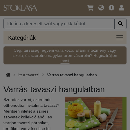
Nyelv
Fő
Beje
/
ajánlat
Pénznem
Kateg
Kategóriák
Cég, társaság, egyéni vállalkozó, állami intézmény vagy
iskola, és szeretne nagyker áron vásárolni?
Regisztráljon
most
Itt a tavasz!
Varrás tavaszi hangulatban
Varrás tavaszi hangulatban
Szeretsz varrni, szeretnéd
otthonodba invitálni a tavaszt?
Merítsen ihletet a színes
szövetek kollekciójából, és
varrjon tavaszi párnákat,
terítőket, vagy frissítse fel