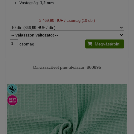
Vastagság:
1,2 mm
3 469,90 HUF
/ csomag (10 db.)
csomag
Megvásárolni
Darázsszövet pamutvászon 860895