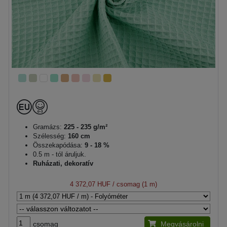
Gramázs:
225 - 235 g/m²
Szélesség:
160 cm
Összekapódása:
9 - 18 %
0.5 m - tól áruljuk.
Ruházati, dekoratív
4 372,07 HUF
/ csomag (1 m)
csomag
Megvásárolni