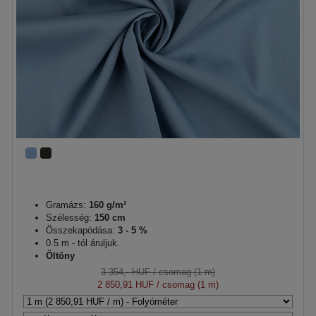
Gramázs:
160 g/m²
Szélesség:
150 cm
Összekapódása:
3 - 5 %
0.5 m - tól áruljuk.
Öltöny
3 354,- HUF
/ csomag (1 m)
2 850,91 HUF
/ csomag (1 m)