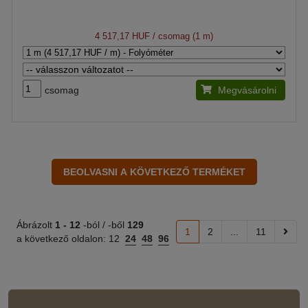
4 517,17 HUF
/ csomag (1 m)
csomag
Megvásárolni
Ábrázolt
1 -
12
-ból / -ből
129
1
2
...
11
a következő oldalon:
12
24
48
96