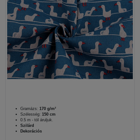
Gramázs:
170 g/m²
Szélesség:
150 cm
0.5 m - tól áruljuk.
Szilárd
Dekorációs