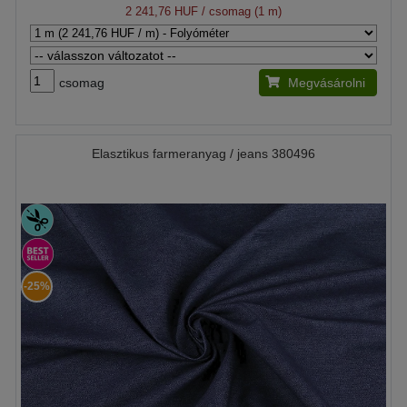
2 241,76 HUF
/ csomag (1 m)
csomag
Megvásárolni
Elasztikus farmeranyag / jeans 380496
-25%