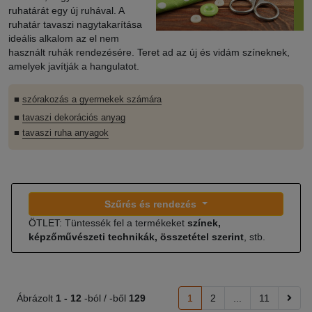
ruhatárát egy új ruhával. A
ruhatár tavaszi nagytakarítása
ideális alkalom az el nem
használt ruhák rendezésére. Teret ad az új és vidám színeknek,
amelyek javítják a hangulatot.
■
szórakozás a gyermekek számára
■
tavaszi dekorációs anyag
■
tavaszi ruha anyagok
Szűrés és rendezés
ÖTLET: Tüntessék fel a termékeket
színek,
képzőművészeti technikák, összetétel szerint
, stb.
Ábrázolt
1 -
12
-ból / -ből
129
1
2
...
11