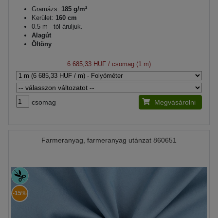
Gramázs:
185 g/m²
Kerület:
160 cm
0.5 m - tól áruljuk.
Alagút
Öltöny
6 685,33 HUF
/ csomag (1 m)
csomag
Megvásárolni
Farmeranyag, farmeranyag utánzat 860651
-15%