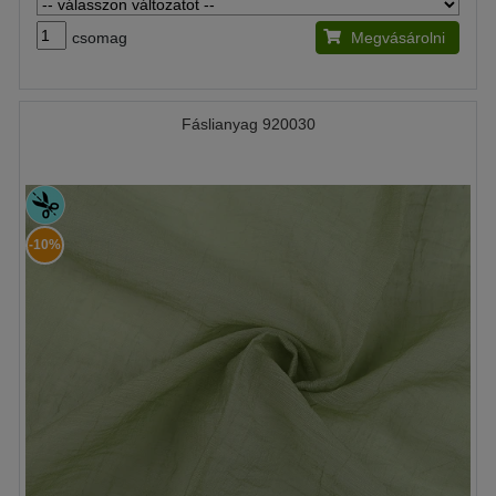
csomag
Megvásárolni
Fáslianyag 920030
-10%