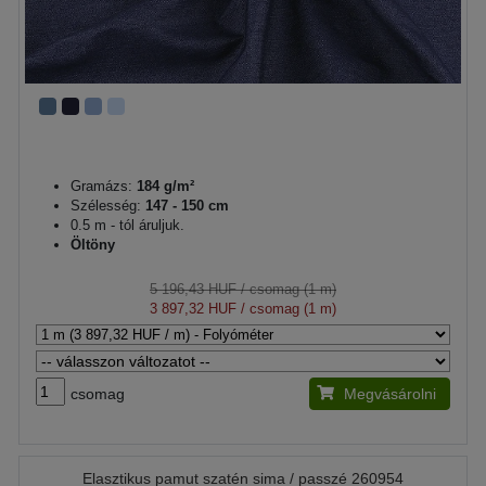
Gramázs:
184 g/m²
Szélesség:
147 - 150 cm
0.5 m - tól áruljuk.
Öltöny
5 196,43 HUF
/ csomag (1 m)
3 897,32 HUF
/ csomag (1 m)
csomag
Megvásárolni
Elasztikus pamut szatén sima / passzé 260954