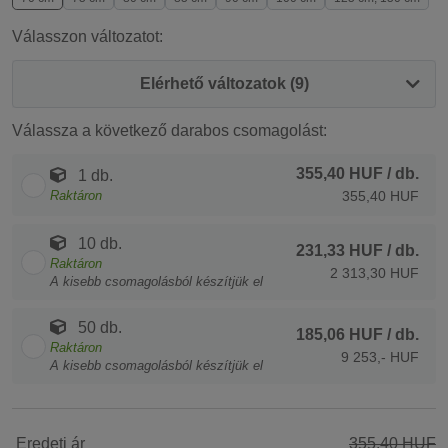
Válasszon változatot:
Elérhető változatok (9)
Válassza a következő darabos csomagolást:
355,40 HUF
/ db.
1 db.
Raktáron
355,40 HUF
10 db.
231,33 HUF
/ db.
Raktáron
2 313,30 HUF
A kisebb csomagolásból készítjük el
50 db.
185,06 HUF
/ db.
Raktáron
9 253,- HUF
A kisebb csomagolásból készítjük el
Eredeti ár
355,40 HUF