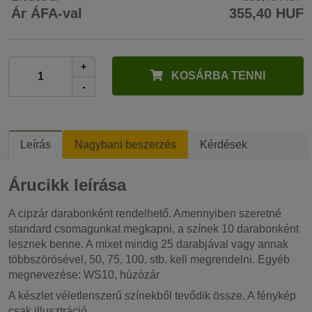
Ár ÁFA-val
355,40 HUF
+
KOSÁRBA TENNI
-
Leírás
Nagybani beszerzés
Kérdések
Árucikk leírása
A cipzár darabonként rendelhető. Amennyiben szeretné
standard csomagunkat megkapni, a színek 10 darabonként
lesznek benne. A mixet mindig 25 darabjával vagy annak
többszörösével, 50, 75, 100, stb. kell megrendelni. Egyéb
megnevezése: WS10, húzózár
A készlet véletlenszerű színekből tevődik össze. A fénykép
csak illusztráció.