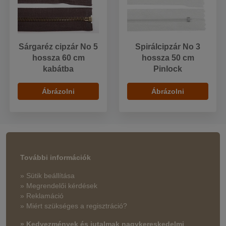
Sárgaréz cipzár No 5
Spirálcipzár No 3
hossza 60 cm
hossza 50 cm
kabátba
Pinlock
Ábrázolni
Ábrázolni
További információk
» Sütik beállítása
» Megrendelői kérdések
» Reklamáció
» Miért szükséges a regisztráció?
» Kedvezmények és jutalmak nagykereskedelmi