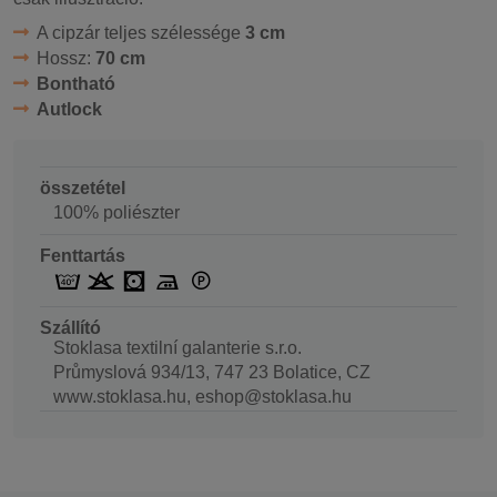
A cipzár teljes szélessége
3 cm
Hossz:
70 cm
Bontható
Autlock
összetétel
100% poliészter
Fenttartás
Szállító
Stoklasa textilní galanterie s.r.o.
Průmyslová 934/13, 747 23 Bolatice, CZ
www.stoklasa.hu, eshop@stoklasa.hu