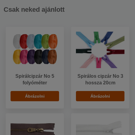
Csak neked ajánlott
Spirálcipzár No 5
Spirálos cipzár No 3
folyóméter
hossza 20cm
Ábrázolni
Ábrázolni