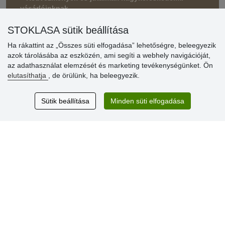
vásárlóinknak
» Súgó
STOKLASA sütik beállítása
Ha rákattint az „Összes süti elfogadása” lehetőségre, beleegyezik
azok tárolásába az eszközén, ami segíti a webhely navigációját,
Vásárlók
az adathasználat elemzését és marketing tevékenységünket. Ön
értékelése
elutasíthatja
, de örülünk, ha beleegyezik.
Excellent service
Sütik beállítása
Minden süti elfogadása
Thank you.
Aktuális 159 recenzió
* Nem ellenőrizzük a recenziókat