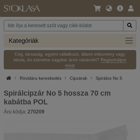
Nyelv
Fő
Beje
/
ajánlat
Pénznem
Kateg
Kategóriák
Cég, társaság, egyéni vállalkozó, állami intézmény vagy
iskola, és szeretne nagyker áron vásárolni?
Regisztráljon
most
Rövidáru kereskedés
Cipzárak
Spirálos No 5
Spirálcipzár No 5 hossza 70 cm
kabátba POL
Áru kódja:
270209