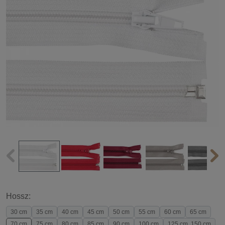
Hossz:
30 cm
35 cm
40 cm
45 cm
50 cm
55 cm
60 cm
65 cm
70 cm
75 cm
80 cm
85 cm
90 cm
100 cm
125 cm, 150 cm