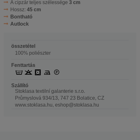
A cipzár teljes szélessége
3 cm
Hossz:
45 cm
Bontható
Autlock
összetétel
100% poliészter
Fenttartás
Szállító
Stoklasa textilní galanterie s.r.o.
Průmyslová 934/13, 747 23 Bolatice, CZ
www.stoklasa.hu, eshop@stoklasa.hu