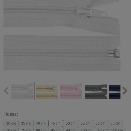
Hossz:
30 cm
35 cm
40 cm
45 cm
50 cm
55 cm
60 cm
65 cm
70 cm
75 cm
80 cm
85 cm
90 cm
100 cm
125 cm, 150 cm