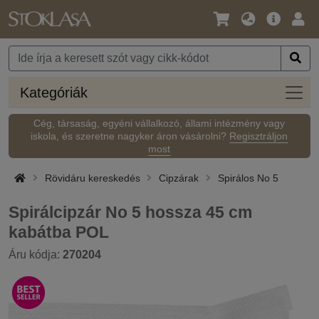
Nyelv
Fő
Beje
/
ajánlat
Pénznem
Kateg
Kategóriák
Cég, társaság, egyéni vállalkozó, állami intézmény vagy
iskola, és szeretne nagyker áron vásárolni?
Regisztráljon
most
Rövidáru kereskedés
Cipzárak
Spirálos No 5
Spirálcipzár No 5 hossza 45 cm
kabátba POL
Áru kódja:
270204