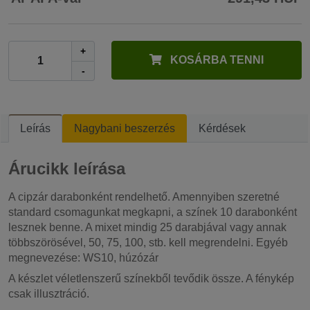
+
KOSÁRBA TENNI
-
Leírás
Nagybani beszerzés
Kérdések
Árucikk leírása
A cipzár darabonként rendelhető. Amennyiben szeretné
standard csomagunkat megkapni, a színek 10 darabonként
lesznek benne. A mixet mindig 25 darabjával vagy annak
többszörösével, 50, 75, 100, stb. kell megrendelni. Egyéb
megnevezése: WS10, húzózár
A készlet véletlenszerű színekből tevődik össze. A fénykép
csak illusztráció.