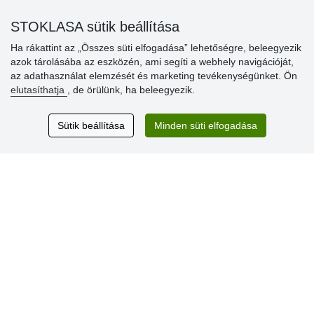
» Súgó
STOKLASA sütik beállítása
Ha rákattint az „Összes süti elfogadása” lehetőségre, beleegyezik
azok tárolásába az eszközén, ami segíti a webhely navigációját,
Vásárlók
az adathasználat elemzését és marketing tevékenységünket. Ön
értékelése
elutasíthatja
, de örülünk, ha beleegyezik.
Excellent service
Sütik beállítása
Minden süti elfogadása
Thank you.
Aktuális 159 recenzió
* Nem ellenőrizzük a recenziókat