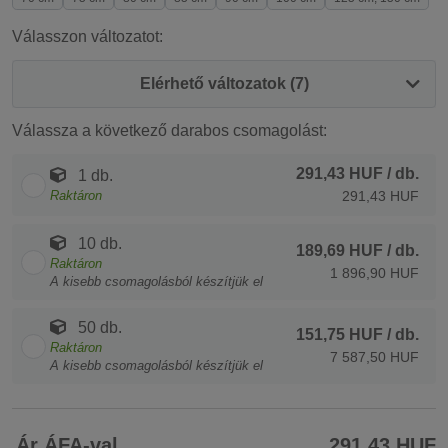
Válasszon változatot:
Elérhető változatok (7)
Válassza a következő darabos csomagolást:
291,43 HUF
/ db.
1 db.
Raktáron
291,43 HUF
10 db.
189,69 HUF
/ db.
Raktáron
1 896,90 HUF
A kisebb csomagolásból készítjük el
50 db.
151,75 HUF
/ db.
Raktáron
7 587,50 HUF
A kisebb csomagolásból készítjük el
Ár ÁFA-val
291,43 HUF