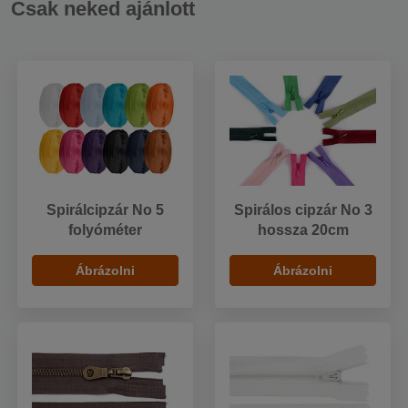
Csak neked ajánlott
Spirálcipzár No 5
Spirálos cipzár No 3
folyóméter
hossza 20cm
Ábrázolni
Ábrázolni