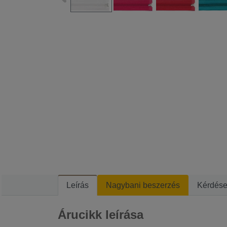
Leírás
Nagybani beszerzés
Kérdés
Árucikk leírása