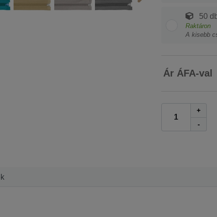
50 db
Raktáron
A kisebb c
Ár ÁFA-val
+
-
ek