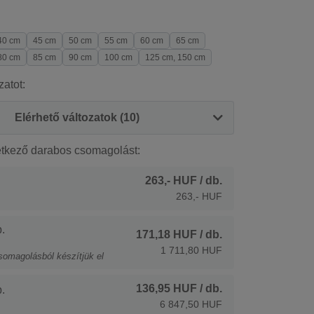
40 cm
45 cm
50 cm
55 cm
60 cm
65 cm
80 cm
85 cm
90 cm
100 cm
125 cm, 150 cm
zatot:
Elérhető változatok (10)
etkező darabos csomagolást:
263,- HUF
/ db.
263,- HUF
.
171,18 HUF
/ db.
1 711,80 HUF
somagolásból készítjük el
136,95 HUF
/ db.
.
6 847,50 HUF