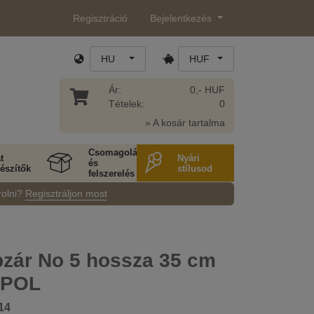
Regisztráció
Bejelentkezés
HU
HUF
Ár:
0,- HUF
Tételek:
0
» A kosár tartalma
Csomagolás
t
Nyári
és
észítők
stílusod
felszerelés
rolni?
Regisztráljon most
pzár No 5 hossza 35 cm
 POL
14