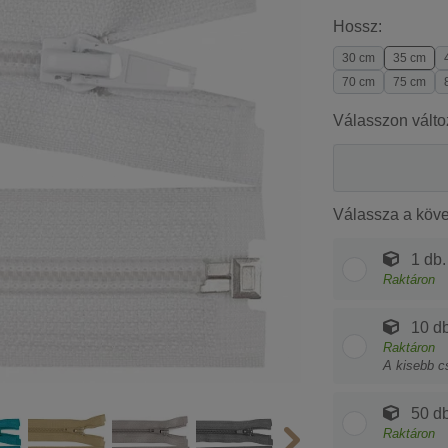
Hossz:
30 cm
35 cm
70 cm
75 cm
Válasszon válto
Válassza a köv
1 db.
Raktáron
10 db
Raktáron
A kisebb c
50 db
Raktáron