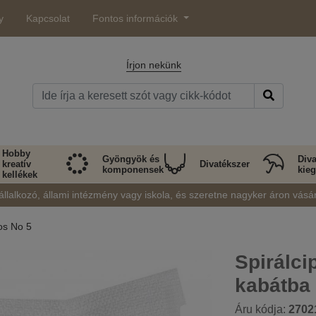
y
Kapcsolat
Fontos információk
Írjon nekünk
Hobby
Gyöngyök és
Diva
kreatív
Divatékszer
komponensek
kieg
kellékek
állalkozó, állami intézmény vagy iskola, és szeretne nagyker áron vásá
os No 5
Spirálci
kabátba
Áru kódja:
2702