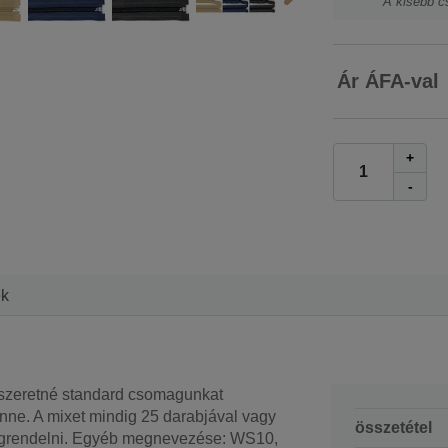
A kisebb c
Ár ÁFA-val
+
-
ek
 szeretné standard csomagunkat
nne. A mixet mindig 25 darabjával vagy
összetétel
 megrendelni. Egyéb megnevezése: WS10,