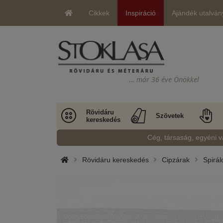
Cikkek
Inspiráció
Ajándék utalván
… már 36 éve Önökkel
Rövidáru
Szövetek
kereskedés
Cég, társaság, egyéni v
Rövidáru kereskedés
Cipzárak
Spirál