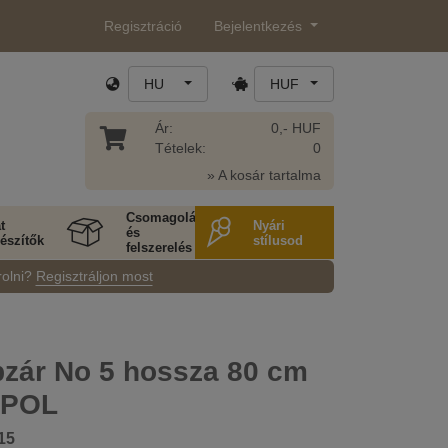
Regisztráció
Bejelentkezés
HU
HUF
Ár:
0,- HUF
Tételek:
0
» A kosár tartalma
Csomagolás
t
Nyári
és
észítők
stílusod
felszerelés
rolni?
Regisztráljon most
pzár No 5 hossza 80 cm
 POL
15