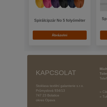
Sp
Spirálcipzár No 5 folyóméter
Ábrázolni
Mich
KAPCSOLAT
Tol
Tele
Stoklasa textilní galanterie s.r.o.
Průmyslová 934/13
» Ci
747 23 Bolatice
» Tut
okres Opava