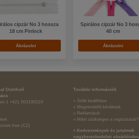
irálos cipzár No 3 hossza
Spirálos cipzár No 3 hos
18 cm Pinlock
40 cm
Ábrázolni
Ábrázolni
al Ostrihoň
További információk
mács
» Sütik beállítása
fon 1 +421 903190224
» Megrendelői kérdések
» Reklamáció
kkek
» Miért szükséges a regisztráció?
orials free
(CZ)
» Kedvezmények és jutalmak
nagykereskedelmi vásárlóinkn