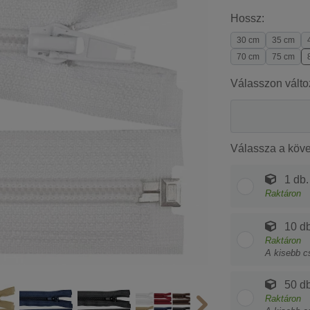
Hossz:
30 cm
35 cm
70 cm
75 cm
Válasszon válto
Válassza a köv
1 db.
Raktáron
10 db
Raktáron
A kisebb c
50 db
Raktáron