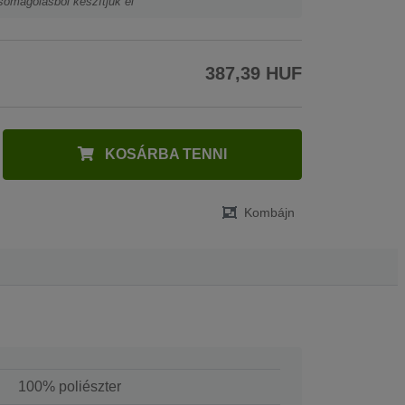
somagolásból készítjük el
387,39 HUF
KOSÁRBA TENNI
Kombájn
100% poliészter