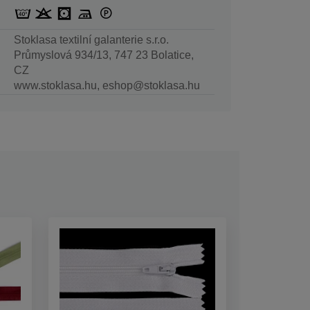
Stoklasa textilní galanterie s.r.o.
Průmyslová 934/13, 747 23 Bolatice,
CZ
www.stoklasa.hu, eshop@stoklasa.hu