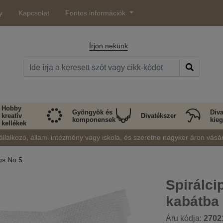
y
Kapcsolat
Fontos információk
Írjon nekünk
Hobby
Gyöngyök és
Diva
kreatív
Divatékszer
komponensek
kieg
kellékek
állalkozó, állami intézmény vagy iskola, és szeretne nagyker áron vásá
os No 5
Spirálci
kabátba
Áru kódja:
2702