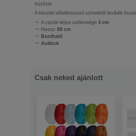
húzózár
A készlet véletlenszerű színekből tevődik össze.
A cipzár teljes szélessége
3 cm
Hossz:
80 cm
Bontható
Autlock
Csak neked ajánlott