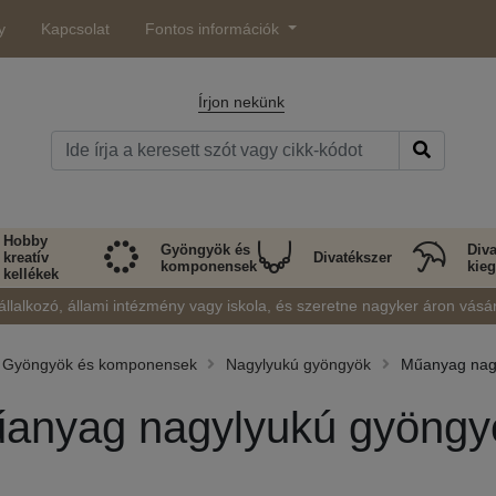
y
Kapcsolat
Fontos információk
Írjon nekünk
Hobby
Gyöngyök és
Diva
kreatív
Divatékszer
komponensek
kieg
kellékek
állalkozó, állami intézmény vagy iskola, és szeretne nagyker áron vásá
Gyöngyök és komponensek
Nagylyukú gyöngyök
Műanyag nag
anyag nagylyukú gyöngy