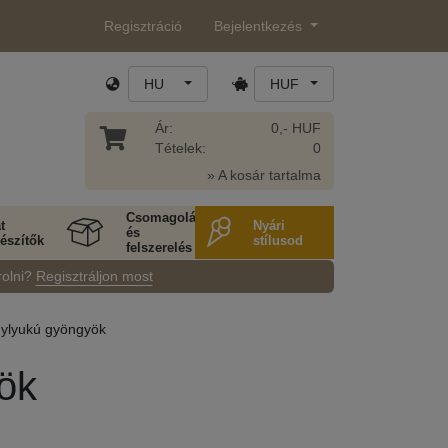
Regisztráció
Bejelentkezés
HU
HUF
Ár:
0,- HUF
Tételek:
0
» A kosár tartalma
Csomagolás
t
Nyári
és
észítők
stílusod
felszerelés
rolni?
Regisztráljon most
ylyukú gyöngyök
ök