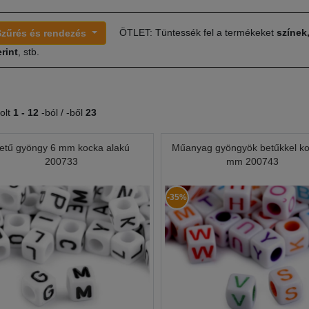
ÖTLET: Tüntessék fel a termékeket
színek
Szűrés és rendezés
rint
, stb.
olt
1 -
12
-ból / -ből
23
etű gyöngy 6 mm kocka alakú
Műanyag gyöngyök betűkkel k
200733
mm 200743
-35%