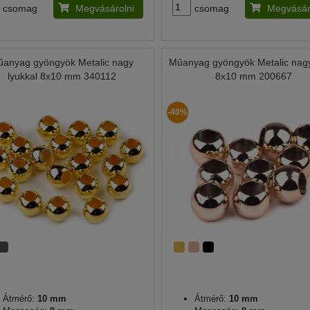
csomag
Megvásárolni
csomag
Megvásár
anyag gyöngyök Metalic nagy
Műanyag gyöngyök Metalic nagy
lyukkal 8x10 mm 340112
8x10 mm 200667
-40%
Átmérő:
10 mm
Átmérő:
10 mm