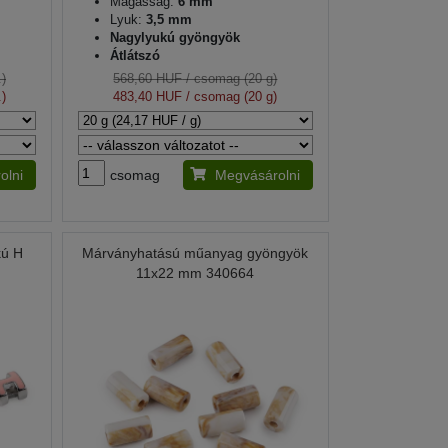
Magasság:
6 mm
Lyuk:
3,5 mm
Nagylyukú gyöngyök
Átlátszó
)
568,60 HUF
/ csomag (20 g)
)
483,40 HUF
/ csomag (20 g)
olni
csomag
Megvásárolni
kú H
Márványhatású műanyag gyöngyök
11x22 mm 340664