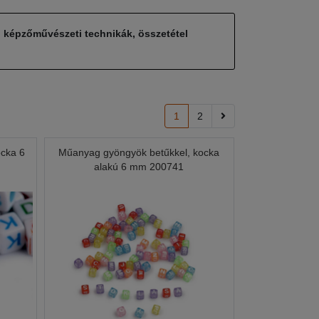
, képzőművészeti technikák, összetétel
1
2
ocka 6
Műanyag gyöngyök betűkkel, kocka
alakú 6 mm 200741