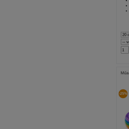
Műa
-25%