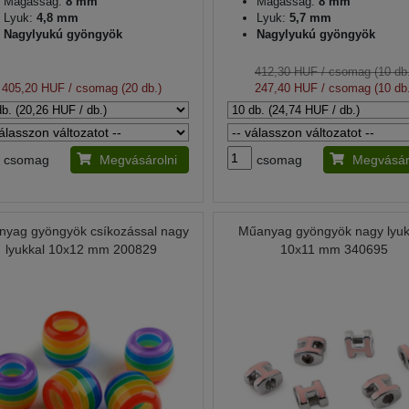
Magasság:
8 mm
Magasság:
8 mm
Lyuk:
4,8 mm
Lyuk:
5,7 mm
Nagylyukú gyöngyök
Nagylyukú gyöngyök
412,30 HUF
/ csomag (10 db.
405,20 HUF
/ csomag (20 db.)
247,40 HUF
/ csomag (10 db.
csomag
Megvásárolni
csomag
Megvásár
nyag gyöngyök csíkozással nagy
Műanyag gyöngyök nagy lyu
lyukkal 10x12 mm 200829
10x11 mm 340695