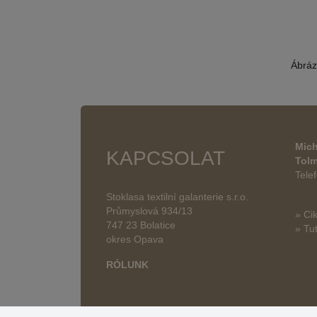
Ábráz
Mich
KAPCSOLAT
Tol
Tele
Stoklasa textilní galanterie s.r.o.
Průmyslová 934/13
» Ci
747 23 Bolatice
» Tut
okres Opava
RÓLUNK