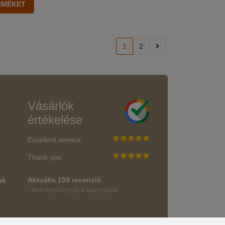
1
2
Vásárlók
értékelése
Excellent service
Thank you.
Aktuális 159 recenzió
ak
* Nem ellenőrizzük a recenziókat