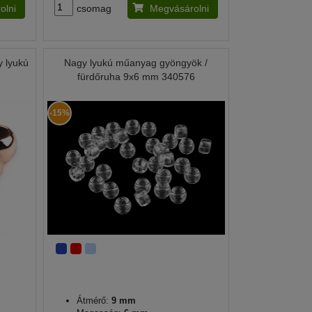
olni
csomag
Megvásárolni
 lyukú
Nagy lyukú műanyag gyöngyök /
fürdőruha 9x6 mm 340576
-15%
Átmérő:
9 mm