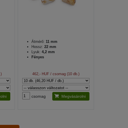
Átmérő:
11 mm
Hossz:
22 mm
Lyuk:
4,2 mm
Fényes
)
462,- HUF
/ csomag (10 db.)
olni
csomag
Megvásárolni