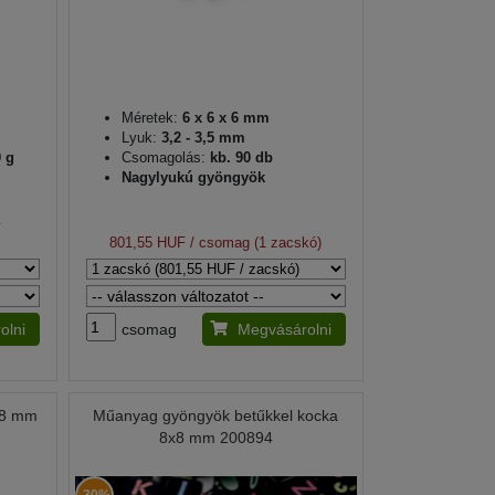
Méretek:
6 x 6 x 6 mm
Lyuk:
3,2 - 3,5 mm
 g
Csomagolás:
kb. 90 db
Nagylyukú gyöngyök
)
)
801,55 HUF
/ csomag (1 zacskó)
olni
csomag
Megvásárolni
Ø8 mm
Műanyag gyöngyök betűkkel kocka
8x8 mm 200894