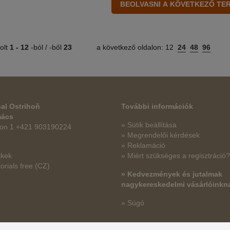
olt
1 -
12
-ból / -ből
23
a következő oldalon:
12
24
48
96
al Ostrihoň
További információk
mács
» Sütik beállítása
fon 1 +421 903190224
» Megrendelői kérdések
» Reklamáció
kkek
» Miért szükséges a regisztráció?
orials free
(CZ)
» Kedvezmények és jutalmak
nagykereskedelmi vásárlóinkn
» Súgó