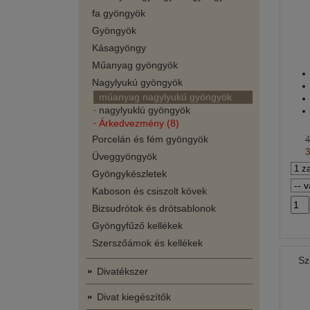
fa gyöngyök
Gyöngyök
Kásagyöngy
Műanyag gyöngyök
Nagylyukú gyöngyök
műanyag nagylyukú gyöngyök
nagylyuklú gyöngyök
Árkedvezmény (8)
Porcelán és fém gyöngyök
Üveggyöngyök
Gyöngykészletek
Kaboson és csiszolt kövek
Bizsudrótok és drótsablonok
Gyöngyfűző kellékek
Szerszőámok és kellékek
Sz
Divatékszer
Divat kiegészítők