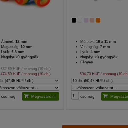
Átmérő:
12 mm
Méretek:
10 x 11 mm
Magasság:
10 mm
Vastagság:
7 mm
Lyuk:
5,8 mm
Lyuk:
4 mm
Nagylyukú gyöngyök
Nagylyukú gyöngyök
Fényes
632,60 HUF
/ csomag (10 db.)
474,50 HUF
/ csomag (10 db.)
504,70 HUF
/ csomag (10 db.
csomag
Megvásárolni
csomag
Megvásár