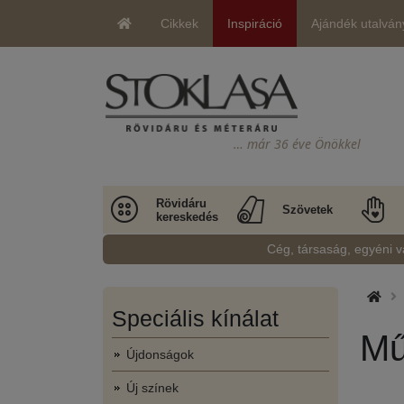
Cikkek
Inspiráció
Ajándék utalván
… már 36 éve Önökkel
Rövidáru
Szövetek
kereskedés
Cég, társaság, egyéni v
Speciális kínálat
Mű
Újdonságok
Új színek