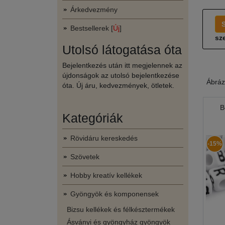
Árkedvezmény
Bestsellerek [
Új
]
sze
Utolsó látogatása óta
Bejelentkezés után itt megjelennek az
újdonságok az utolsó bejelentkezése
Ábráz
óta. Új áru, kedvezmények, ötletek.
B
Kategóriák
Rövidáru kereskedés
-15%
Szövetek
Hobby kreatív kellékek
Gyöngyök és komponensek
Bizsu kellékek és félkésztermékek
Ásványi és gyöngyház gyöngyök