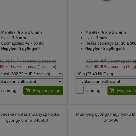
Méretek:
6 x 6 x 6 mm
Méretek:
6 x 6 x 6 mm
Lyuk:
3,5 mm
Lyuk:
3 mm
Csomagolás:
47 - 50 db
Reális csomagolás:
10 a 500
Nagylyukú gyöngyök
Nagylyukú gyöngyök
462,02 HUF
/ csomag (1 zacskó)
422,90 HUF
/ csomag (10 g
392,72 HUF
/ csomag (1 zacskó)
274,90 HUF
/ csomag (10 g
csomag
Megvásárolni
csomag
Megvásár
ivecske mintás műanyag kocka
Műanyag gyöngy nagy lyukú 
gyöngy 6 mm 340583
340496