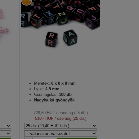
-30%
Méretek:
8 x 8 x 8 mm
Lyuk:
4,5 mm
Csomagolás:
100 db
Nagylyukú gyöngyök
728,50 HUF
/ csomag (25 db.)
510,- HUF
/ csomag (25 db.)