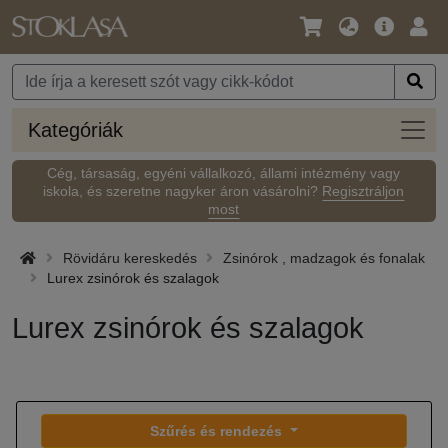
Nyelv
Fő
Beje
/
ajánlat
Pénznem
Kateg
Kategóriák
Cég, társaság, egyéni vállalkozó, állami intézmény vagy
iskola, és szeretne nagyker áron vásárolni?
Regisztráljon
most
Rövidáru kereskedés
Zsinórok , madzagok és fonalak
Lurex zsinórok és szalagok
Lurex zsinórok és szalagok
Szűrés és rendezés