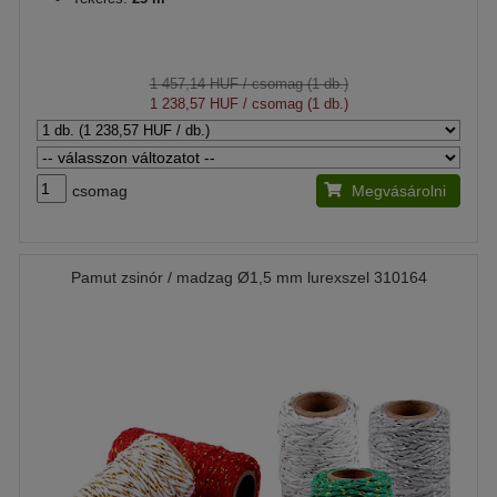
1 457,14 HUF
/ csomag (1 db.)
1 238,57 HUF
/ csomag (1 db.)
csomag
Megvásárolni
Pamut zsinór / madzag Ø1,5 mm lurexszel 310164