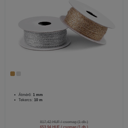
Átmérő:
1 mm
Tekercs:
10 m
817,42 HUF
/ csomag (1 db.)
653,94 HUF
/ csomag (1 db.)