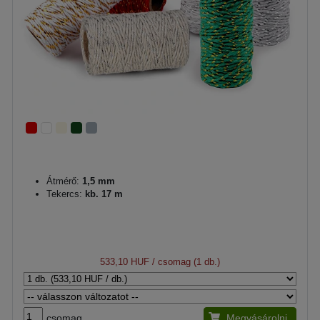
Átmérő:
1,5 mm
Tekercs:
kb. 17 m
533,10 HUF
/ csomag (1 db.)
csomag
Megvásárolni