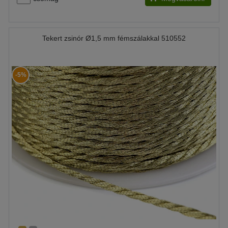
Tekert zsinór Ø1,5 mm fémszálakkal 510552
-5%