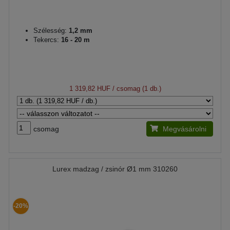
Szélesség:
1,2 mm
Tekercs:
16 - 20 m
1 319,82 HUF
/ csomag (1 db.)
csomag
Megvásárolni
Lurex madzag / zsinór Ø1 mm 310260
-20%