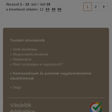
Ábrázolt
1 -
12
-ból / -ből
19
1
2
a következő oldalon:
12
24
48
96
További információk
» Sütik beállítása
» Megrendelői kérdések
» Reklamáció
» Miért szükséges a regisztráció?
» Kedvezmények és jutalmak nagykereskedelmi
vásárlóinknak
» Súgó
Vásárlók
értékelése