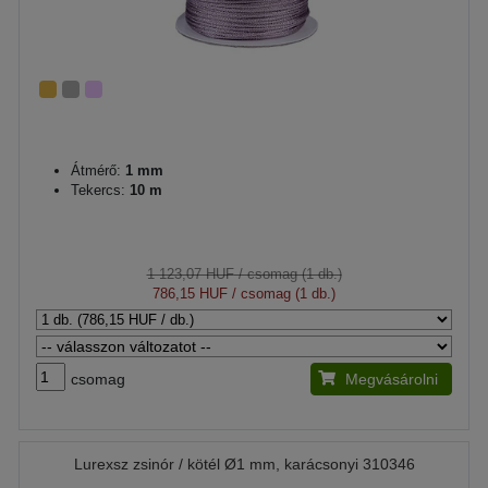
Átmérő:
1 mm
Tekercs:
10 m
1 123,07 HUF
/ csomag (1 db.)
786,15 HUF
/ csomag (1 db.)
csomag
Megvásárolni
Lurexsz zsinór / kötél Ø1 mm, karácsonyi 310346