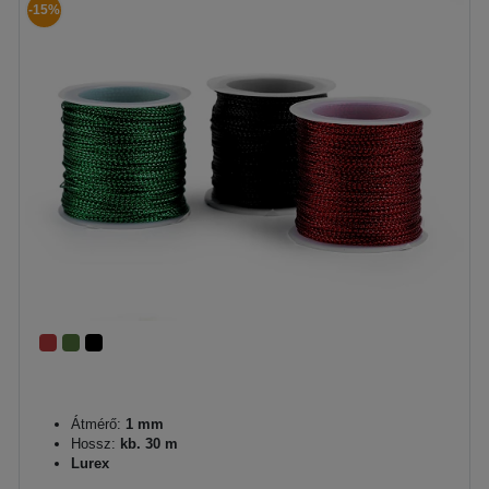
-15%
Átmérő:
1 mm
Hossz:
kb. 30 m
Lurex