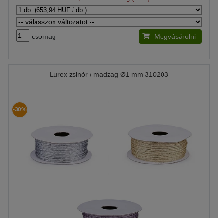
csomag
Megvásárolni
Lurex zsinór / madzag Ø1 mm 310203
-30%