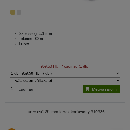
Szélesség:
1,1 mm
Tekercs:
30 m
Lurex
959,58 HUF
/ csomag (1 db.)
csomag
Megvásárolni
Lurex cső Ø1 mm kerek karácsony 310336