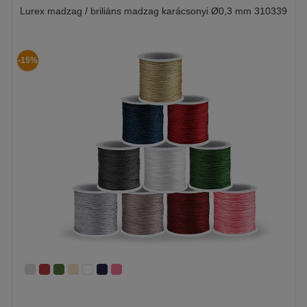
Lurex madzag / briliáns madzag karácsonyi Ø0,3 mm 310339
-15%