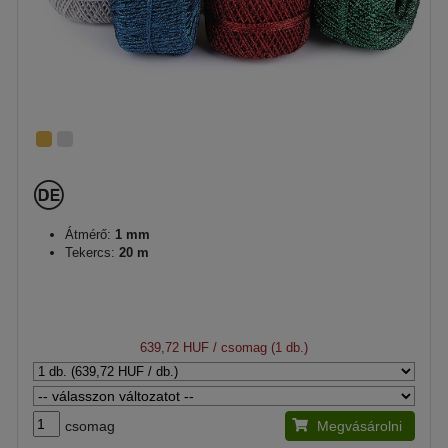
Átmérő:
1 mm
Tekercs:
20 m
639,72 HUF
/ csomag (1 db.)
csomag
Megvásárolni