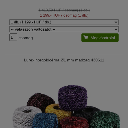
1 410,59 HUF
/ csomag (1 db.)
1 199,- HUF
/ csomag (1 db.)
csomag
Megvásárolni
Lurex horgolócérna Ø1 mm madzag 430611