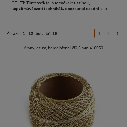
ÖTLET: Tüntessék fel a termékeket
színek,
képzőművészeti technikák, összetétel szerint
, stb.
Ábrázolt
1 -
12
-ból / -ből
19
1
2
Arany, ezüst, horgolófonal Ø0,5 mm 410059