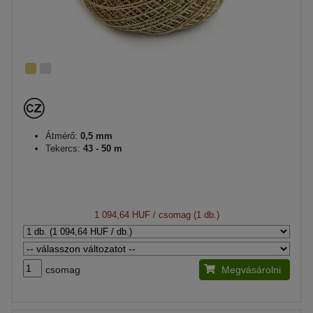
Átmérő:
0,5 mm
Tekercs:
43 - 50 m
1 094,64 HUF
/ csomag (1 db.)
csomag
Megvásárolni