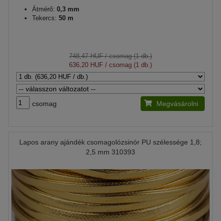
Átmérő:
0,3 mm
Tekercs:
50 m
748,47 HUF
/ csomag (1 db.)
636,20 HUF
/ csomag (1 db.)
csomag
Megvásárolni
Lapos arany ajándék csomagolózsinór PU szélessége 1,8;
2,5 mm 310393