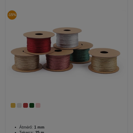
-15%
Átmérő:
1 mm
Tekercs:
25 m