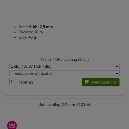
Átmérő:
kb. 2,5 mm
Tekercs:
26 m
Súly:
40 g
487,37 HUF
/ csomag (1 db.)
csomag
Megvásárolni
Juta szallag Ø2 mm 310154