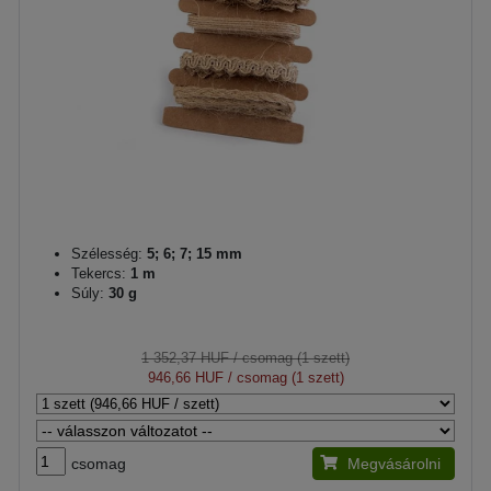
Szélesség:
5; 6; 7; 15 mm
Tekercs:
1 m
Súly:
30 g
1 352,37 HUF
/ csomag (1 szett)
946,66 HUF
/ csomag (1 szett)
csomag
Megvásárolni