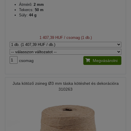
Átmérő:
2 mm
Tekercs:
50 m
Súly:
44 g
1 407,39 HUF
/ csomag (1 db.)
csomag
Megvásárolni
Juta kötöző zsineg Ø3 mm táska kötéshet és dekorációra
310263