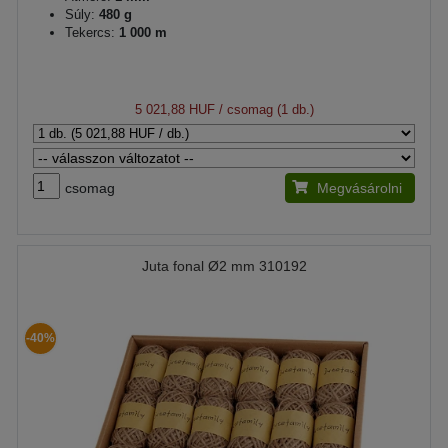
Súly:
480 g
Tekercs:
1 000 m
5 021,88 HUF
/ csomag (1 db.)
csomag
Megvásárolni
Juta fonal Ø2 mm 310192
-40%