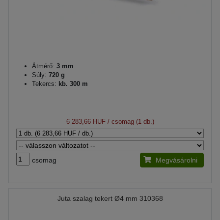
Átmérő:
3 mm
Súly:
720 g
Tekercs:
kb. 300 m
6 283,66 HUF
/ csomag (1 db.)
csomag
Megvásárolni
Juta szalag tekert Ø4 mm 310368