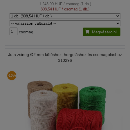
1 243,90 HUF
/ csomag (1 db.)
808,54 HUF
/ csomag (1 db.)
csomag
Megvásárolni
Juta zsineg Ø2 mm kötéshez, horgoláshoz és csomagoláshoz
310296
-10%