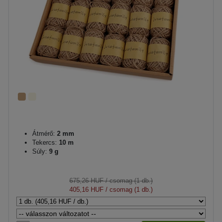
Átmérő:
2 mm
Tekercs:
10 m
Súly:
9 g
675,26 HUF
/ csomag (1 db.)
405,16 HUF
/ csomag (1 db.)