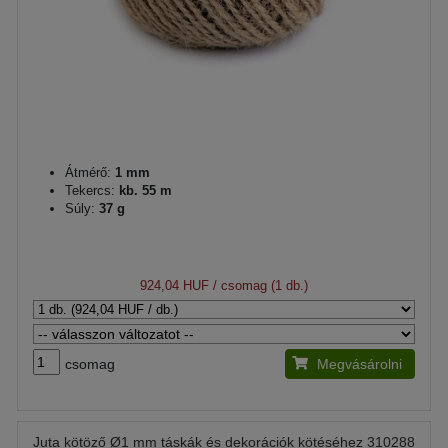
Átmérő:
1 mm
Tekercs:
kb. 55 m
Súly:
37 g
924,04 HUF
/ csomag (1 db.)
csomag
Megvásárolni
Juta kötöző Ø1 mm táskák és dekorációk kötéséhez 310288