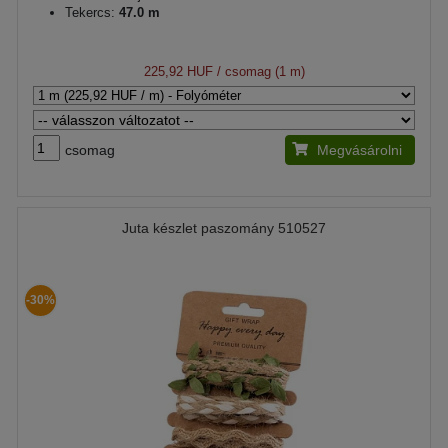
Tekercs:
47.0 m
225,92 HUF
/ csomag (1 m)
csomag
Megvásárolni
Juta készlet paszomány 510527
-30%