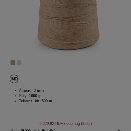
Átmérő:
3 mm
Súly:
1000 g
Tekercs:
kb. 500 m
9 229,92 HUF
/ csomag (1 db.)