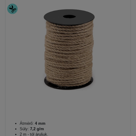
Átmérő:
4 mm
Súly:
7,2 g/m
2 m - tól áruljuk.