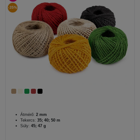
-35%
Átmérő:
2 mm
Tekercs:
35; 40; 50 m
Súly:
45; 47 g