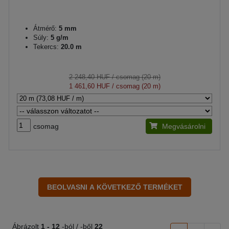
Átmérő:
5 mm
Súly:
5 g/m
Tekercs:
20.0 m
2 248,40 HUF
/ csomag (20 m)
1 461,60 HUF
/ csomag (20 m)
csomag
Megvásárolni
Ábrázolt
1 -
12
-ból / -ből
22