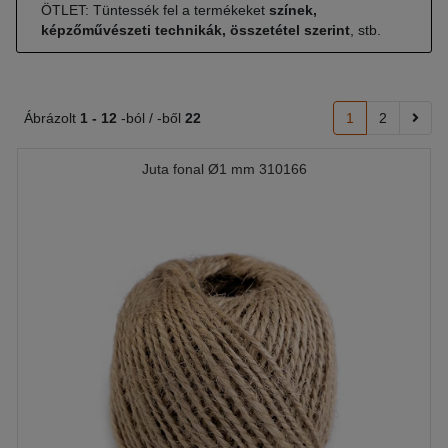
ÖTLET: Tüntessék fel a termékeket
színek,
képzőművészeti technikák, összetétel szerint
, stb.
Ábrázolt
1 -
12
-ból / -ből
22
1
2
Juta fonal Ø1 mm 310166