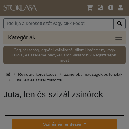
Nyelv
Fő
Beje
/
ajánlat
Pénznem
Kateg
Kategóriák
Cég, társaság, egyéni vállalkozó, állami intézmény vagy
iskola, és szeretne nagyker áron vásárolni?
Regisztráljon
most
Rövidáru kereskedés
Zsinórok , madzagok és fonalak
Juta, len és szizál zsinórok
Juta, len és szizál zsinórok
Szűrés és rendezés