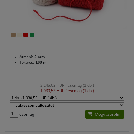
Átmérő:
2 mm
Tekercs:
100 m
2 145,02 HUF
/ csomag (1 db.)
1 930,52 HUF
/ csomag (1 db.)
csomag
Megvásárolni