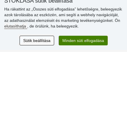
STOKLASA sütik beállítása
Ha rákattint az „Összes süti elfogadása” lehetőségre, beleegyezik
Vásárlók
azok tárolásába az eszközén, ami segíti a webhely navigációját,
értékelése
az adathasználat elemzését és marketing tevékenységünket. Ön
elutasíthatja
, de örülünk, ha beleegyezik.
Excellent service
Thank you.
Sütik beállítása
Minden süti elfogadása
Aktuális 159 recenzió
* Nem ellenőrizzük a recenziókat
© Stoklasa textilní galanterie s.r.o. 2026.