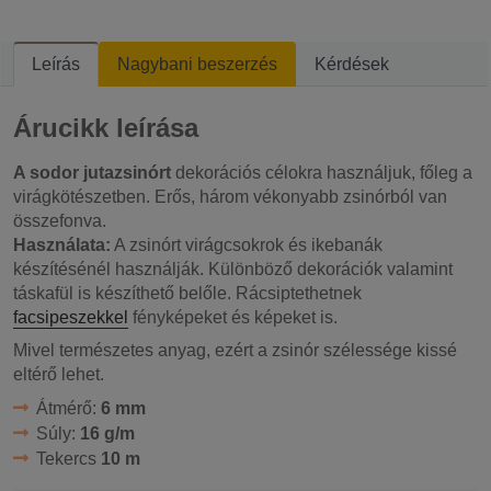
Leírás
Nagybani beszerzés
Kérdések
Árucikk leírása
A sodor jutazsinórt
dekorációs célokra használjuk, főleg a
virágkötészetben. Erős, három vékonyabb zsinórból van
összefonva.
Használata:
A zsinórt virágcsokrok és ikebanák
készítésénél használják. Különböző dekorációk valamint
táskafül is készíthető belőle. Rácsiptethetnek
facsipeszekkel
fényképeket és képeket is.
Mivel természetes anyag, ezért a zsinór szélessége kissé
eltérő lehet.
Átmérő:
6 mm
Súly:
16 g/m
Tekercs
10 m