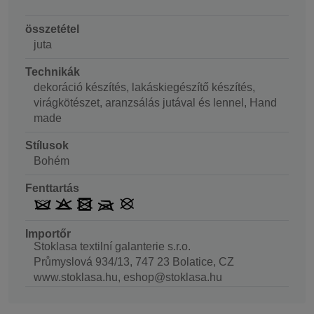
összetétel
juta
Technikák
dekoráció készítés, lakáskiegészítő készítés,
virágkötészet, aranzsálás jutával és lennel, Hand
made
Stílusok
Bohém
Fenttartás
Importőr
Stoklasa textilní galanterie s.r.o.
Průmyslová 934/13, 747 23 Bolatice, CZ
www.stoklasa.hu, eshop@stoklasa.hu