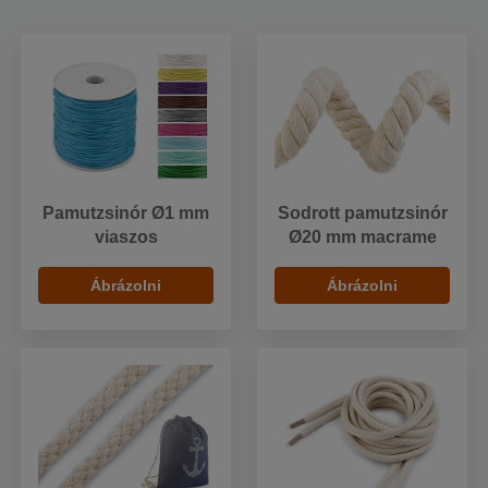
Pamutzsinór Ø1 mm
Sodrott pamutzsinór
viaszos
Ø20 mm macrame
Ábrázolni
Ábrázolni