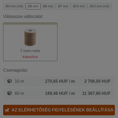
Ø4 mm (roll)
Ø6 mm
Ø6 mm
Ø7 mm
Ø10 mm
Ø10 mm (roll)
Válasszon változatot:
2 nyers-natür
kiárusítva
Csomagolás:
10 m
270,65 HUF
/ m
2 706,50 HUF
60 m
189,46 HUF
/ m
11 367,60 HUF
AZ ELÉRHETŐSÉG FIGYELÉSÉNEK BEÁLLÍTÁSA