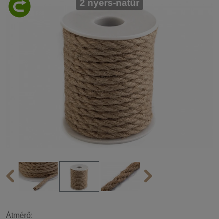
2 nyers-natür
Átmérő: