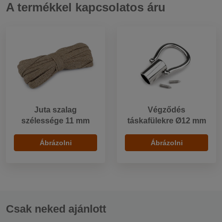
A termékkel kapcsolatos áru
Juta szalag
Végződés
szélessége 11 mm
táskafülekre Ø12 mm
Ábrázolni
Ábrázolni
Csak neked ajánlott