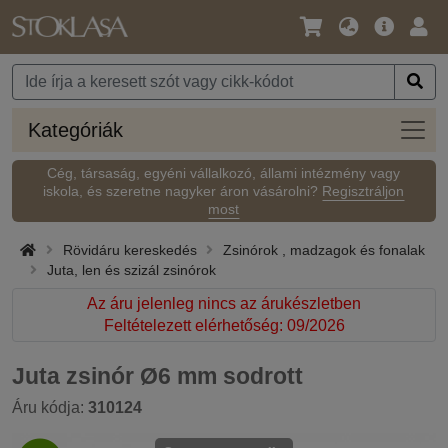
Nyelv
Fő
Beje
/
ajánlat
Pénznem
Kateg
Kategóriák
Cég, társaság, egyéni vállalkozó, állami intézmény vagy
iskola, és szeretne nagyker áron vásárolni?
Regisztráljon
most
Rövidáru kereskedés
Zsinórok , madzagok és fonalak
Juta, len és szizál zsinórok
Az áru jelenleg nincs az árukészletben
Feltételezett elérhetőség: 09/2026
Juta zsinór Ø6 mm sodrott
Áru kódja:
310124