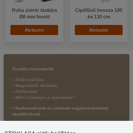
Ruha zsinór táskára
Cipőfűző hossza 100
Ø8 mm fonott
és 130 cm
Ábrázolni
Ábrázolni
További információk
» Sütik beállítása
» Megrendelői kérdések
» Reklamáció
» Miért szükséges a regisztráció?
» Kedvezmények és jutalmak nagykereskedelmi
vásárlóinknak
» Súgó