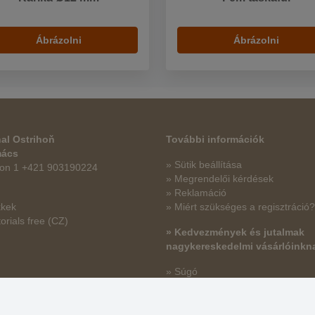
Ábrázolni
Ábrázolni
al Ostrihoň
További információk
mács
» Sütik beállítása
fon 1 +421 903190224
» Megrendelői kérdések
» Reklamáció
kkek
» Miért szükséges a regisztráció?
orials free
(CZ)
» Kedvezmények és jutalmak
nagykereskedelmi vásárlóinkn
» Súgó