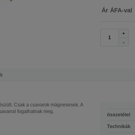
Ár ÁFA-val
+
-
ek
szült. Csak a csavarok mágnesesek. A
savarral fogathatnak meg.
összetétel
Technikák