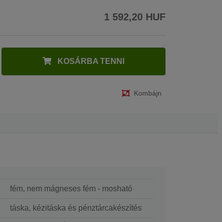
1 592,20 HUF
KOSÁRBA TENNI
Kombájn
fém, nem mágneses fém - mosható
táska, kézitáska és pénztárcakészítés