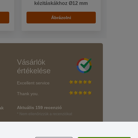
kézitáskákhoz Ø12 mm
Ábrázolni
Vásárlók
értékelése
Excellent service
Thank you.
Aktuális 159 recenzió
ak
* Nem ellenőrizzük a recenziókat