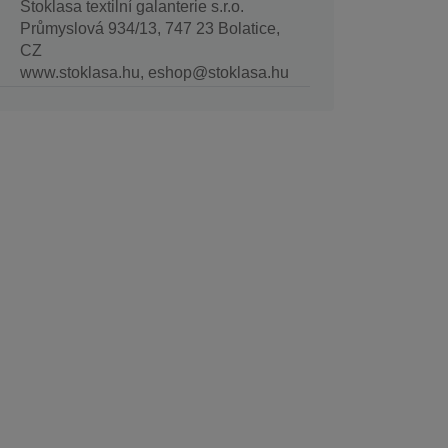
Stoklasa textilní galanterie s.r.o.
Průmyslová 934/13, 747 23 Bolatice,
CZ
www.stoklasa.hu, eshop@stoklasa.hu