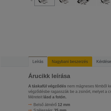
Leírás
Nagybani beszerzés
Kérdés
Árucikk leírása
A táskafül végződés
nem mágneses fémből ké
végződésbe ragasszák be a zsinórt, melyet a c
Méreteit
lásd a fotón.
Belső átmérő
12 mm
Szélesség:
35 mm