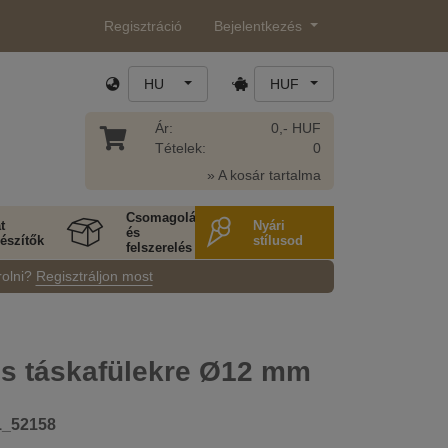
Regisztráció
Bejelentkezés
HU
HUF
Ár:
0,- HUF
Tételek:
0
» A kosár tartalma
Csomagolás
t
Nyári
és
észítők
stílusod
felszerelés
rolni?
Regisztráljon most
s táskafülekre Ø12 mm
1_52158