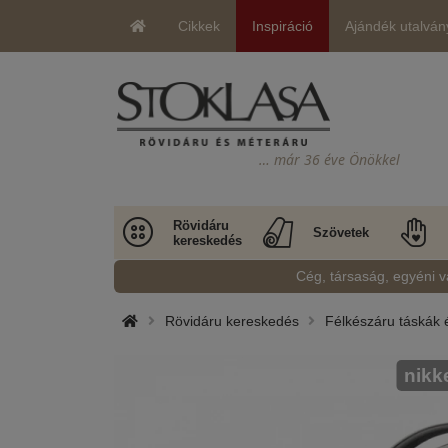
Cikkek
Inspiráció
Ajándék utalván
… már 36 éve Önökkel
Rövidáru
Szövetek
kereskedés
Cég, társaság, egyéni v
Rövidáru kereskedés
Félkészáru táskák 
nikk