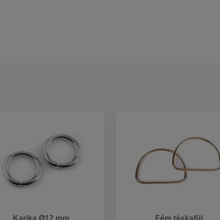
Karika Ø12 mm
Fém táskafül