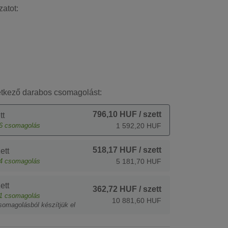
zatot:
etkező darabos csomagolást:
796,10 HUF
/ szett
tt
6
csomagolás
1 592,20 HUF
518,17 HUF
/ szett
ett
4
csomagolás
5 181,70 HUF
ett
362,72 HUF
/ szett
1
csomagolás
10 881,60 HUF
somagolásból készítjük el