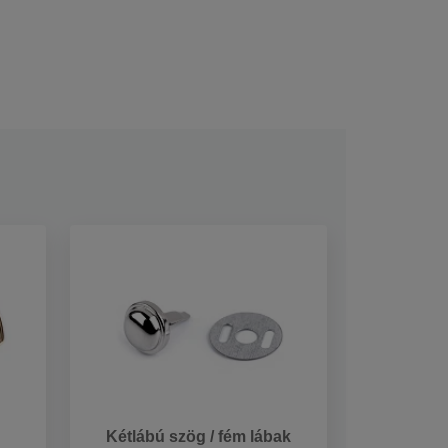
Kétlábú szög / fém lábak