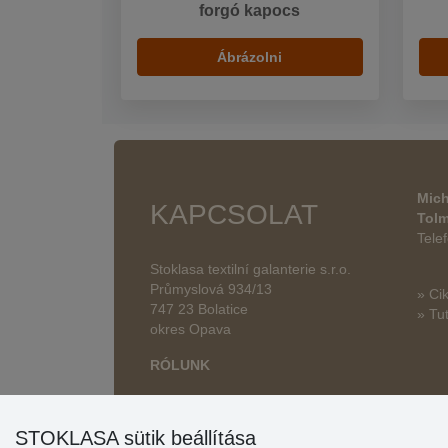
forgó kapocs
Ábrázolni
Mich
KAPCSOLAT
Tol
Tele
Stoklasa textilní galanterie s.r.o.
Průmyslová 934/13
» Ci
747 23 Bolatice
» Tut
okres Opava
RÓLUNK
STOKLASA sütik beállítása