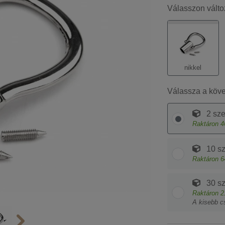
Válasszon válto
nikkel
Válassza a köv
2 sze
Raktáron
4
10 sz
Raktáron
6
30 sz
Raktáron
2
A kisebb c