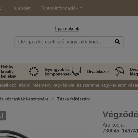
y
Kapcsolat
Fontos információk
Írjon nekünk
Hobby
Gyöngyök és
Diva
kreatív
Divatékszer
komponensek
kieg
kellékek
állalkozó, állami intézmény vagy iskola, és szeretne nagyker áron vásá
és kézitáskák készítésére
Táska félkészáru
Végződé
el
Áru kódja:
730045_14974