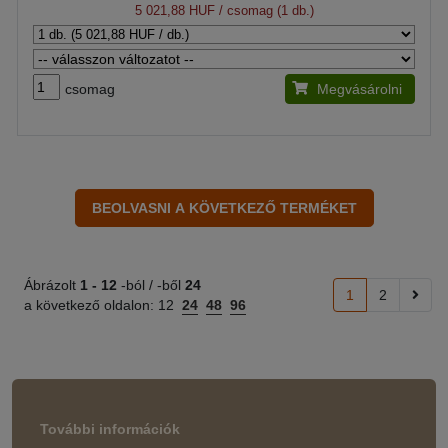
5 021,88 HUF
/ csomag (1 db.)
csomag
Megvásárolni
Ábrázolt
1 -
12
-ból / -ből
24
1
2
a következő oldalon:
12
24
48
96
További információk