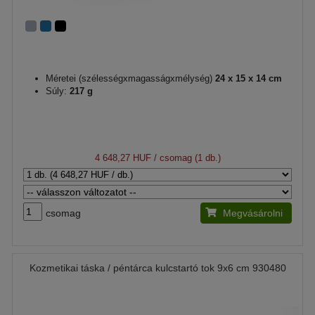
Méretei (szélességxmagasságxmélység)
24 x 15 x 14 cm
Súly:
217 g
4 648,27 HUF
/ csomag (1 db.)
csomag
Megvásárolni
Kozmetikai táska / péntárca kulcstartó tok 9x6 cm 930480