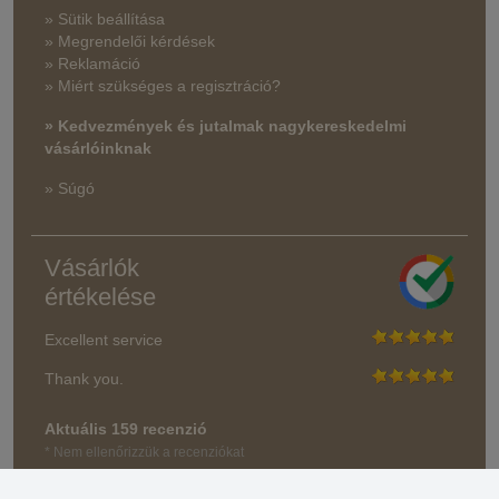
» Sütik beállítása
» Megrendelői kérdések
» Reklamáció
» Miért szükséges a regisztráció?
» Kedvezmények és jutalmak nagykereskedelmi
vásárlóinknak
» Súgó
Vásárlók
értékelése
Excellent service
Thank you.
Aktuális 159 recenzió
* Nem ellenőrizzük a recenziókat