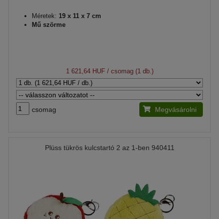
Méretek:
19 x 11 x 7 cm
Mű szörme
1 621,64 HUF
/ csomag (1 db.)
csomag
Megvásárolni
Plüss tükrös kulcstartó 2 az 1-ben 940411