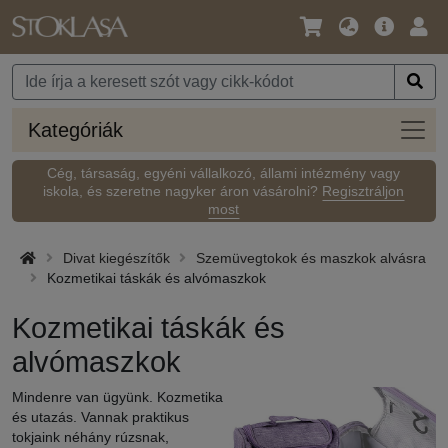
Nyelv
Fő
Beje
/
ajánlat
Pénznem
Kateg
Kategóriák
Cég, társaság, egyéni vállalkozó, állami intézmény vagy
iskola, és szeretne nagyker áron vásárolni?
Regisztráljon
most
Divat kiegészítők
Szemüvegtokok és maszkok alvásra
Kozmetikai táskák és alvómaszkok
Kozmetikai táskák és
alvómaszkok
Mindenre van ügyünk. Kozmetika
és utazás. Vannak praktikus
tokjaink néhány rúzsnak,