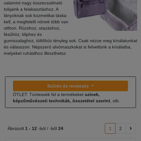
valamint nagy összecsukható
tokjaink a felakasztáshoz. A
lányoknak sok kozmetikai táska
kell, a megfelelő nőnek több van
otthon. Rúzshoz, utazáshoz,
fésűhöz, kliphez és
gumiszalaghoz, töltőhöz tényleg sok. Csak nézze meg kínálatunkat
és válasszon. Népszerű alvómaszkokat is felvettünk a kínálatba,
melyeket ruháidhoz illeszthetsz.
Szűrés és rendezés
ÖTLET: Tüntessék fel a termékeket
színek,
képzőművészeti technikák, összetétel szerint
, stb.
Ábrázolt
1 -
12
-ból / -ből
24
1
2