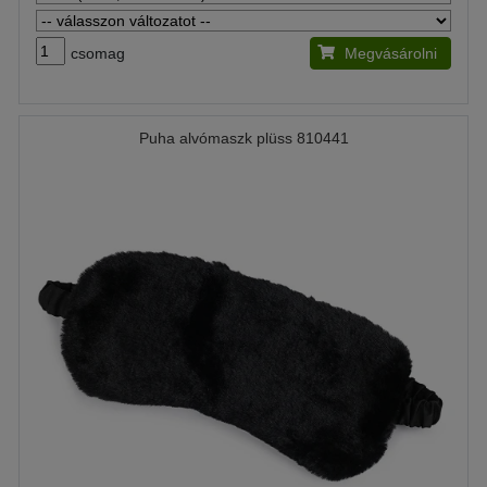
csomag
Megvásárolni
Puha alvómaszk plüss 810441