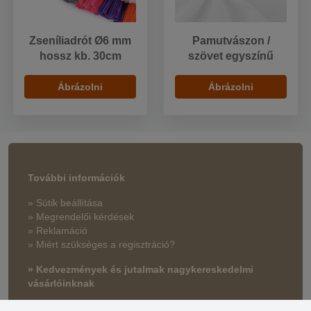
Zseníliadrót Ø6 mm
Pamutvászon /
hossz kb. 30cm
szövet egyszínű
Ábrázolni
Ábrázolni
További információk
» Sütik beállítása
» Megrendelői kérdések
» Reklamáció
» Miért szükséges a regisztráció?
» Kedvezmények és jutalmak nagykereskedelmi
vásárlóinknak
» Súgó