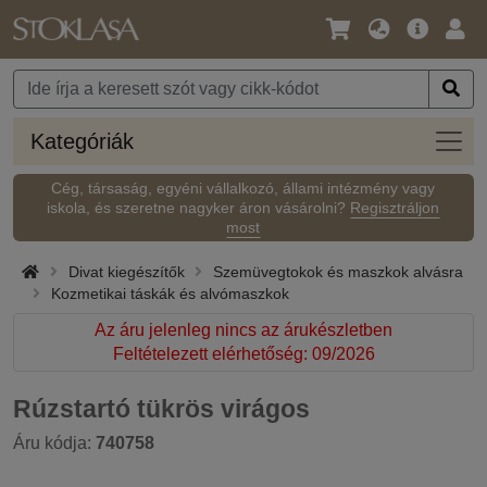
Nyelv
Fő
Beje
/
ajánlat
Pénznem
Kateg
Kategóriák
Cég, társaság, egyéni vállalkozó, állami intézmény vagy
iskola, és szeretne nagyker áron vásárolni?
Regisztráljon
most
Divat kiegészítők
Szemüvegtokok és maszkok alvásra
Kozmetikai táskák és alvómaszkok
Az áru jelenleg nincs az árukészletben
Feltételezett elérhetőség: 09/2026
Rúzstartó tükrös virágos
Áru kódja:
740758