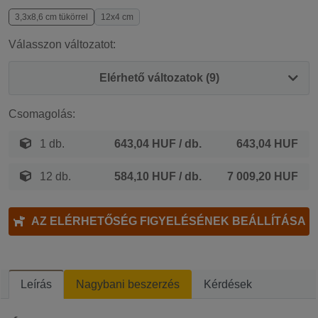
3,3x8,6 cm tükörrel
12x4 cm
Válasszon változatot:
Elérhető változatok (9)
Csomagolás:
1 db.
643,04 HUF
/ db.
643,04 HUF
12 db.
584,10 HUF
/ db.
7 009,20 HUF
AZ ELÉRHETŐSÉG FIGYELÉSÉNEK BEÁLLÍTÁSA
Leírás
Nagybani beszerzés
Kérdések