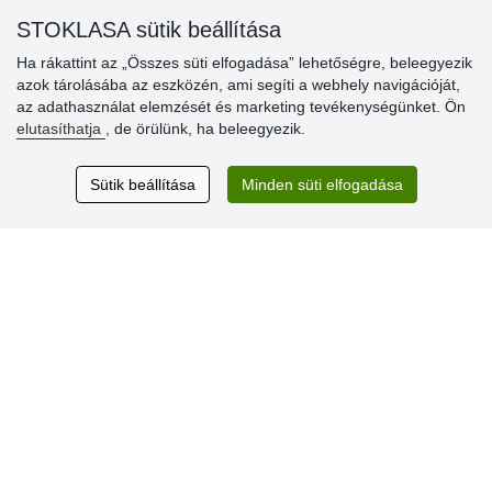
STOKLASA sütik beállítása
Ha rákattint az „Összes süti elfogadása” lehetőségre, beleegyezik
Vásárlók
azok tárolásába az eszközén, ami segíti a webhely navigációját,
értékelése
az adathasználat elemzését és marketing tevékenységünket. Ön
elutasíthatja
, de örülünk, ha beleegyezik.
Excellent service
Thank you.
Sütik beállítása
Minden süti elfogadása
Aktuális 159 recenzió
* Nem ellenőrizzük a recenziókat