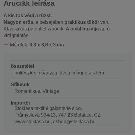
Árucikk leírása
A kis tok védi a rúzst
.
Nagyon erős
, a belsejében
praktikus tükör
van.
Klasszikus patenttel záródik.
A textil huzatja
apró
virágmintás.
Méretek:
3,3 x 8,6 x 3 cm
összetétel
poliészter, műanyag, üveg, mágneses fém
Stílusok
Romantikus, Vintage
Importőr
Stoklasa textilní galanterie s.r.o.
Průmyslová 934/13, 747 23 Bolatice, CZ
www.stoklasa.hu, eshop@stoklasa.hu