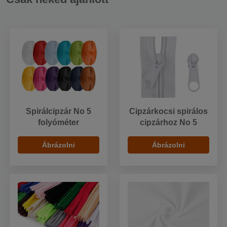
Spirálcipzár No 5
Cipzárkocsi spirálos
folyóméter
cipzárhoz No 5
Ábrázolni
Ábrázolni