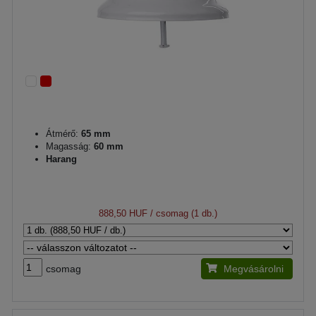
Átmérő:
65 mm
Magasság:
60 mm
Harang
888,50 HUF
/ csomag (1 db.)
csomag
Megvásárolni