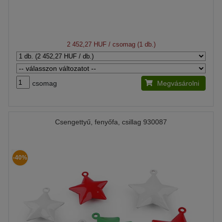
2 452,27 HUF
/ csomag (1 db.)
csomag
Megvásárolni
Csengettyű, fenyőfa, csillag 930087
-40%