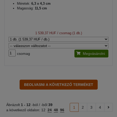
Méretek:
6,3 x 4,3 cm
Magasság:
11,5 cm
1 539,37 HUF
/ csomag (1 db.)
csomag
Megvásárolni
Ábrázolt
1 -
12
-ból / -ből
39
1
2
3
4
a következő oldalon:
12
24
48
96