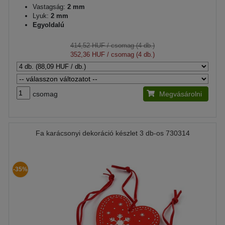
Vastagság:
2 mm
Lyuk:
2 mm
Egyoldalú
414,52 HUF
/ csomag (4 db.)
352,36 HUF
/ csomag (4 db.)
csomag
Megvásárolni
Fa karácsonyi dekoráció készlet 3 db-os 730314
-35%