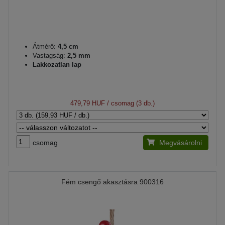
Átmérő:
4,5 cm
Vastagság:
2,5 mm
Lakkozatlan lap
479,79 HUF
/ csomag (3 db.)
csomag
Megvásárolni
Fém csengő akasztásra 900316