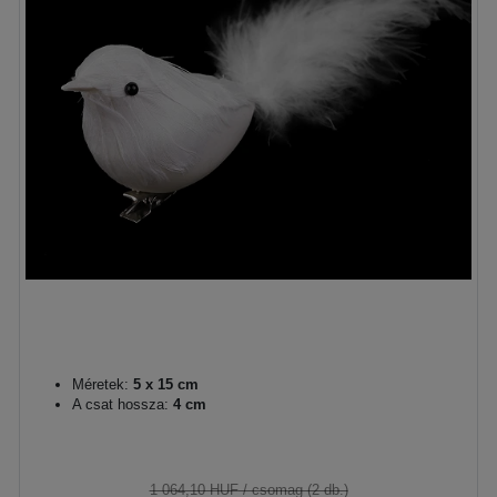
Méretek:
5 x 15 cm
A csat hossza:
4 cm
1 064,10 HUF
/ csomag (2 db.)