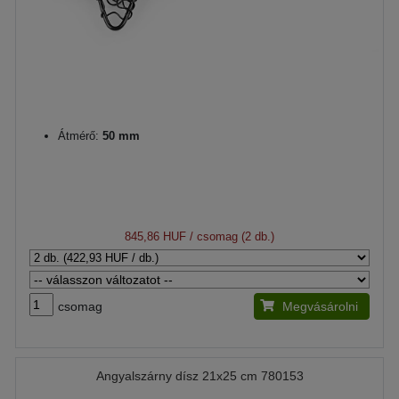
Átmérő:
50 mm
845,86 HUF
/ csomag (2 db.)
csomag
Megvásárolni
Angyalszárny dísz 21x25 cm 780153