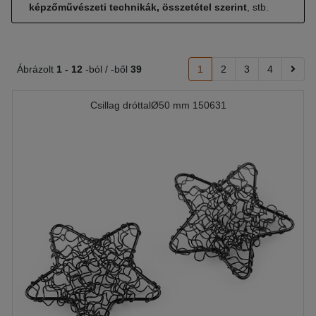
képzőművészeti technikák, összetétel szerint
, stb.
Ábrázolt
1 -
12
-ból / -ből
39
1
2
3
4
Csillag dróttalØ50 mm 150631