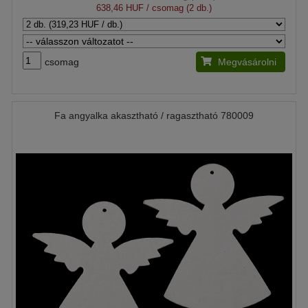
638,46 HUF
/ csomag (2 db.)
csomag
Megvásárolni
Fa angyalka akasztható / ragasztható 780009