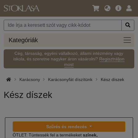
Nyelv
Fő
Beje
/
ajánlat
Pénznem
Kateg
Kategóriák
Cég, társaság, egyéni vállalkozó, állami intézmény vagy
iskola, és szeretne nagyker áron vásárolni?
Regisztráljon
most
Karácsony
Karácsonyfát díszítünk
Kész díszek
Kész díszek
Szűrés és rendezés
ÖTLET: Tüntessék fel a termékeket
színek,