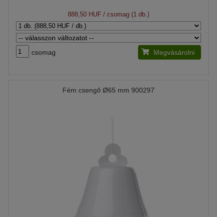
888,50 HUF
/ csomag (1 db.)
csomag
Megvásárolni
Fém csengő Ø65 mm 900297