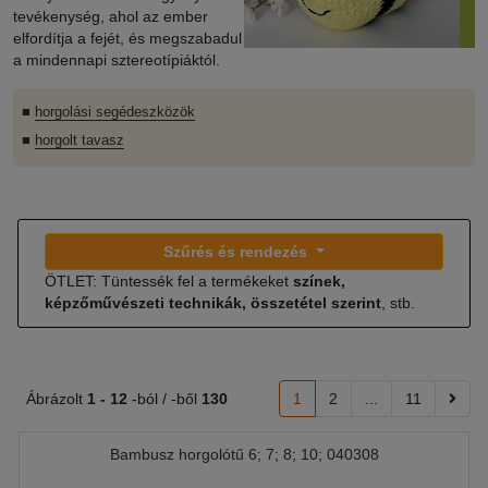
tevékenység, ahol az ember
elfordítja a fejét, és megszabadul
a mindennapi sztereotípiáktól.
■
horgolási segédeszközök
■
horgolt tavasz
Szűrés és rendezés
ÖTLET: Tüntessék fel a termékeket
színek,
képzőművészeti technikák, összetétel szerint
, stb.
Ábrázolt
1 -
12
-ból / -ből
130
1
2
...
11
Bambusz horgolótű 6; 7; 8; 10; 040308