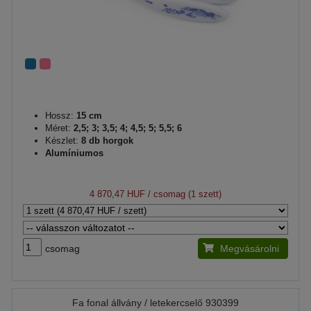
Hossz:
15 cm
Méret:
2,5; 3; 3,5; 4; 4,5; 5; 5,5; 6
Készlet:
8 db horgok
Alumíniumos
4 870,47 HUF
/ csomag (1 szett)
csomag
Megvásárolni
Fa fonal állvány / letekercselő 930399