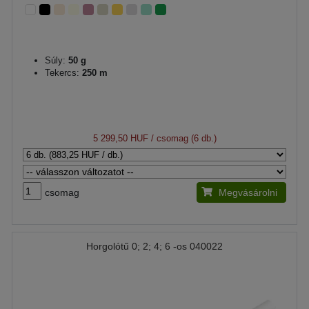
Súly:
50 g
Tekercs:
250 m
5 299,50 HUF
/ csomag (6 db.)
csomag
Megvásárolni
Horgolótű 0; 2; 4; 6 -os 040022