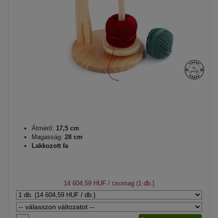
Átmérő:
17,5 cm
Magasság:
28 cm
Lakkozott fa
14 604,59 HUF
/ csomag (1 db.)