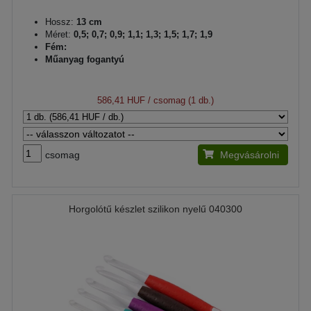
Hossz:
13 cm
Méret:
0,5; 0,7; 0,9; 1,1; 1,3; 1,5; 1,7; 1,9
Fém:
Műanyag fogantyú
586,41 HUF
/ csomag (1 db.)
csomag
Megvásárolni
Horgolótű készlet szilikon nyelű 040300