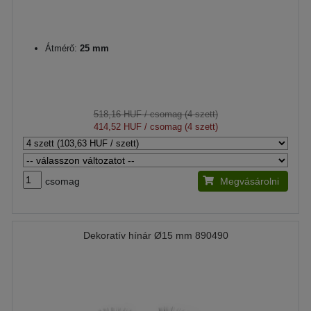
Átmérő:
25 mm
518,16 HUF
/ csomag (4 szett)
414,52 HUF
/ csomag (4 szett)
csomag
Megvásárolni
Dekoratív hínár Ø15 mm 890490