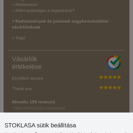
» Reklamáció
» Miért szükséges a regisztráció?
» Kedvezmények és jutalmak nagykereskedelmi
vásárlóinknak
» Súgó
Vásárlók
értékelése
Excellent service
Thank you.
Aktuális 159 recenzió
* Nem ellenőrizzük a recenziókat
STOKLASA sütik beállítása