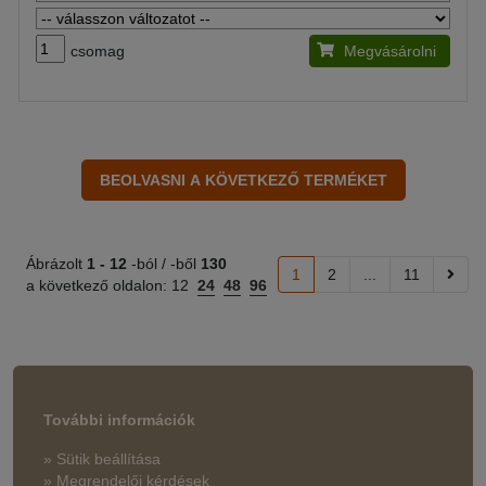
csomag
Megvásárolni
Ábrázolt
1 -
12
-ból / -ből
130
1
2
...
11
a következő oldalon:
12
24
48
96
További információk
» Sütik beállítása
» Megrendelői kérdések