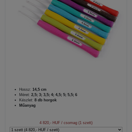
Hossz:
14,5 cm
Méret:
2,5; 3; 3,5; 4; 4,5; 5; 5,5; 6
Készlet:
8 db horgok
Műanyag
4 820,- HUF
/ csomag (1 szett)