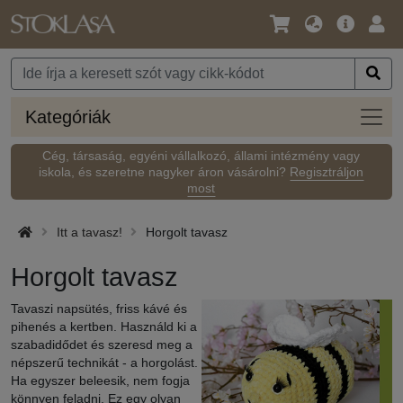
Nyelv
Fő
Beje
/
ajánlat
Pénznem
Kateg
Kategóriák
Cég, társaság, egyéni vállalkozó, állami intézmény vagy
iskola, és szeretne nagyker áron vásárolni?
Regisztráljon
most
Itt a tavasz!
Horgolt tavasz
Horgolt tavasz
Tavaszi napsütés, friss kávé és
pihenés a kertben. Használd ki a
szabadidődet és szeresd meg a
népszerű technikát - a horgolást.
Ha egyszer beleesik, nem fogja
könnyen feladni. Ez egy olyan