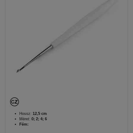
Hossz:
12,5 cm
Méret:
0; 2; 4; 6
Fém: