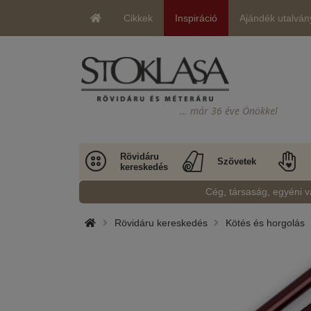
Cikkek
Inspiráció
Ajándék utalván
… már 36 éve Önökkel
Rövidáru
Szövetek
kereskedés
Cég, társaság, egyéni v
Rövidáru kereskedés
Kötés és horgolás