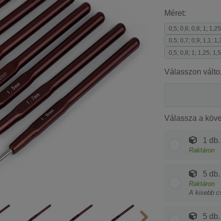
Méret:
0,5; 0,6; 0,8; 1; 1,25
0,5; 0,7; 0,9; 1,1; 1,
0,5; 0,8; 1; 1,25; 1,5
Válasszon válto
Válassza a köv
1 db.
Raktáron
5 db.
Raktáron
A kisebb c
5 db.