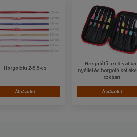
Horgolótű szett szilik
Horgolótű 2-5,5-es
nyéllel és horgoló kellék
tokban
Ábrázolni
Ábrázolni