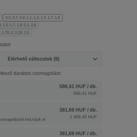
0,5; 0,7; 0,9; 1,1; 1,3; 1,5; 1,7; 1,9
3; 1,5; 1,7; 1,9; 2,1; 2,8
; 1,75; 2; 2,25; 2,5
zatot:
Elérhető változatok (9)
etkező darabos csomagolást:
586,41 HUF
/ db.
586,41 HUF
381,69 HUF
/ db.
1 908,45 HUF
somagolásból készítjük el
381,69 HUF
/ db.