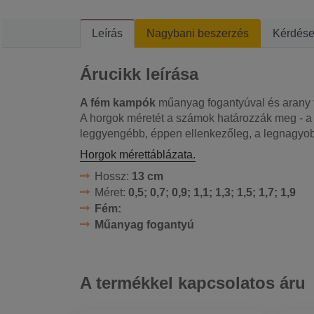
Leírás
Nagybani beszerzés
Kérdés
Árucikk leírása
A fém kampók
műanyag fogantyúval és arany 
A horgok méretét a számok határozzák meg - 
leggyengébb, éppen ellenkezőleg, a legnagyo
Horgok mérettáblázata.
Hossz:
13 cm
Méret:
0,5; 0,7; 0,9; 1,1; 1,3; 1,5; 1,7; 1,9
Fém:
Műanyag fogantyú
A termékkel kapcsolatos áru