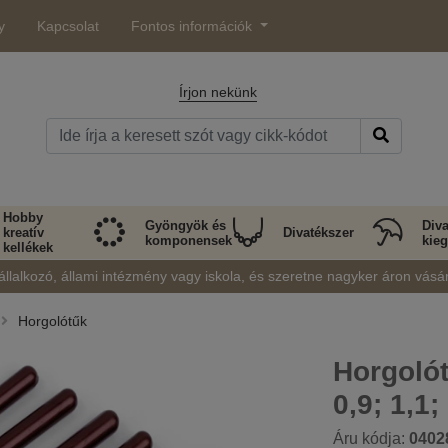
y
Kapcsolat
Fontos információk
Írjon nekünk
Hobby
Gyöngyök és
Diva
kreatív
Divatékszer
komponensek
kieg
kellékek
állalkozó, állami intézmény vagy iskola, és szeretne nagyker áron vásá
Horgolótűk
Horgolót
0,9; 1,1;
Áru kódja:
0402