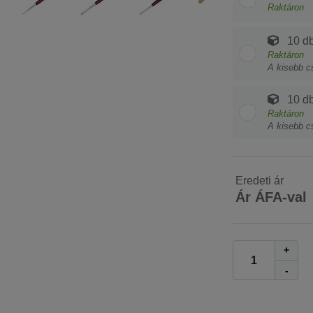
Raktáron
10 db
Raktáron
A kisebb c
10 db
Raktáron
A kisebb c
Eredeti ár
Ár ÁFA-val
+
-