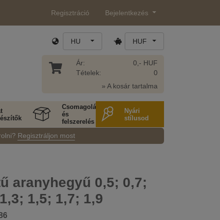
Regisztráció
Bejelentkezés
HU
HUF
Ár:
0,- HUF
Tételek:
0
» A kosár tartalma
Csomagolás
t
Nyári
és
észítők
stílusod
felszerelés
rolni?
Regisztráljon most
ű aranyhegyű 0,5; 0,7;
 1,3; 1,5; 1,7; 1,9
86