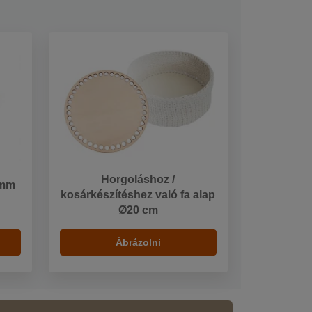
Horgoláshoz /
 mm
kosárkészítéshez való fa alap
Ø20 cm
Ábrázolni