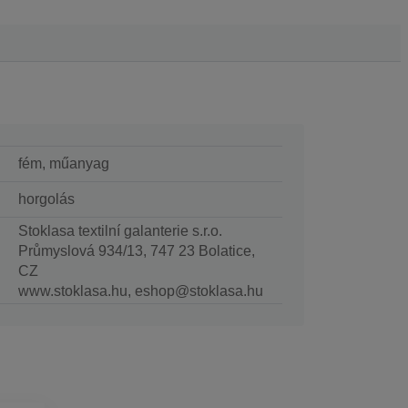
fém, műanyag
horgolás
Stoklasa textilní galanterie s.r.o.
Průmyslová 934/13, 747 23 Bolatice,
CZ
www.stoklasa.hu, eshop@stoklasa.hu