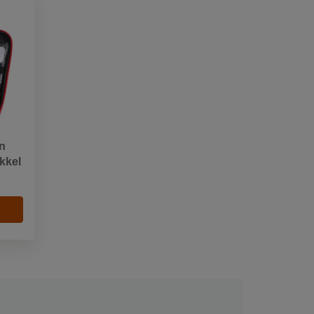
on
ekkel