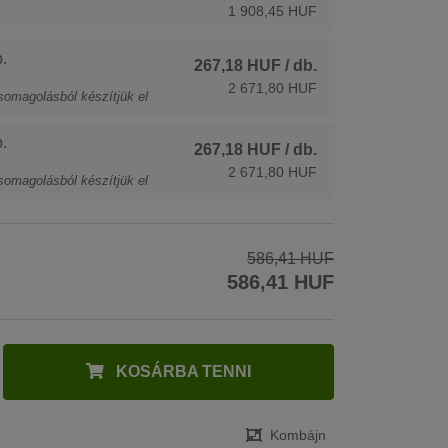
1 908,45 HUF
.
267,18 HUF
/ db.
2 671,80 HUF
somagolásból készítjük el
.
267,18 HUF
/ db.
2 671,80 HUF
somagolásból készítjük el
586,41 HUF
586,41 HUF
KOSÁRBA TENNI
Kombájn