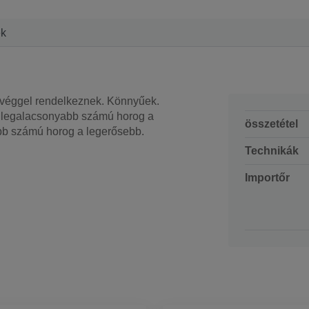
ek
véggel rendelkeznek. Könnyűek.
a legalacsonyabb számú horog a
összetétel
bb számú horog a legerősebb.
Technikák
Importőr