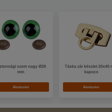
ztonsági szem nagy Ø26
Táska zár készlet 20x40
mm
kapocs
Ábrázolni
Ábrázolni