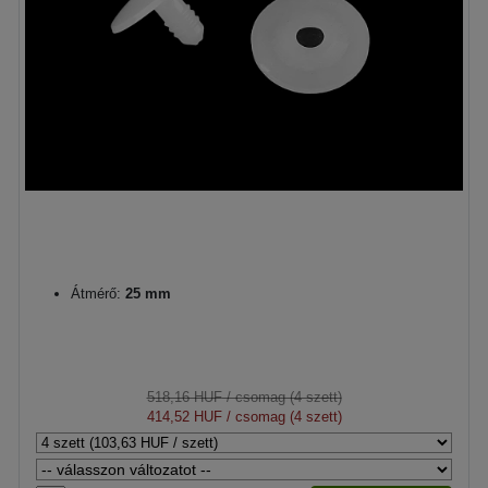
Átmérő:
25 mm
518,16 HUF
/ csomag (4 szett)
414,52 HUF
/ csomag (4 szett)