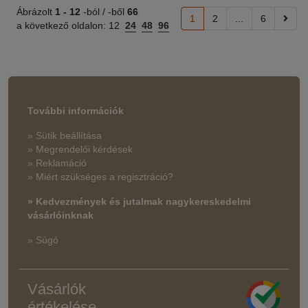
Ábrázolt
1 -
12
-ból / -ből
66
1
2
...
6
a következő oldalon:
12
24
48
96
További információk
» Sütik beállítása
» Megrendelői kérdések
» Reklamáció
» Miért szükséges a regisztráció?
» Kedvezmények és jutalmak nagykereskedelmi
vásárlóinknak
» Súgó
Vásárlók
értékelése