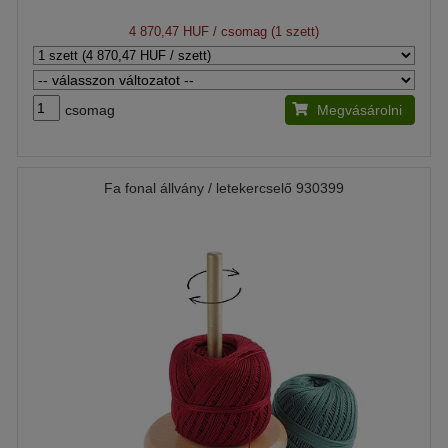
4 870,47 HUF
/ csomag (1 szett)
csomag
Megvásárolni
Fa fonal állvány / letekercselő 930399