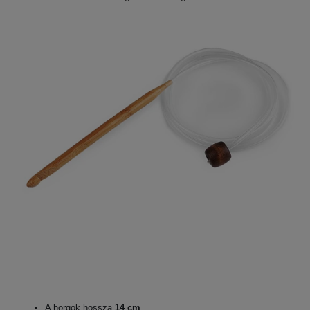
A horgok hossza
14 cm