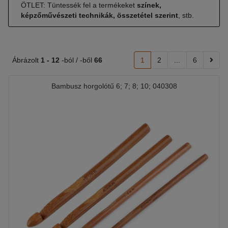
ÖTLET: Tüntessék fel a termékeket
színek,
képzőművészeti technikák, összetétel szerint
, stb.
Ábrázolt
1 -
12
-ból / -ből
66
1
2
...
6
Bambusz horgolótű 6; 7; 8; 10; 040308