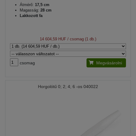
Átmérő:
17,5 cm
Magasság:
28 cm
Lakkozott fa
14 604,59 HUF
/ csomag (1 db.)
csomag
Megvásárolni
Horgolótű 0; 2; 4; 6 -os 040022