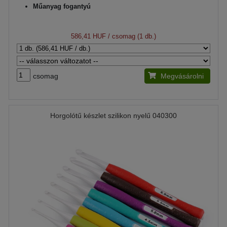
Műanyag fogantyú
586,41 HUF
/ csomag (1 db.)
csomag
Megvásárolni
Horgolótű készlet szilikon nyelű 040300