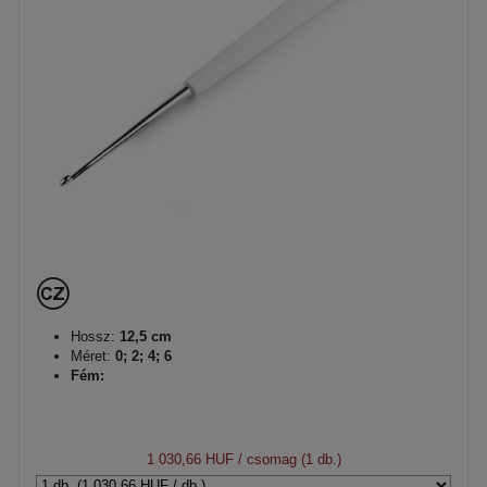
Hossz:
12,5 cm
Méret:
0; 2; 4; 6
Fém:
1 030,66 HUF
/ csomag (1 db.)