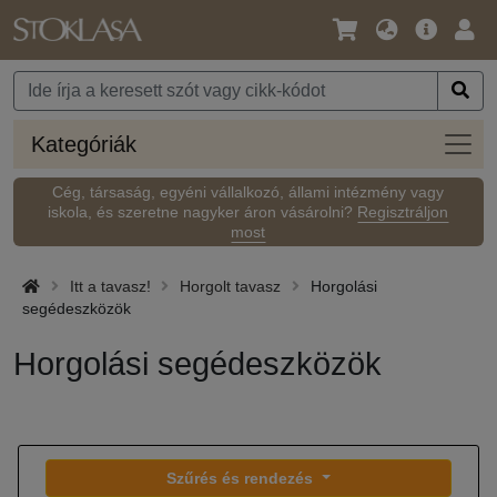
Nyelv
Fő
Beje
/
ajánlat
Pénznem
Kateg
Kategóriák
Cég, társaság, egyéni vállalkozó, állami intézmény vagy
iskola, és szeretne nagyker áron vásárolni?
Regisztráljon
most
Itt a tavasz!
Horgolt tavasz
Horgolási
segédeszközök
Horgolási segédeszközök
Szűrés és rendezés