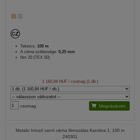
Tekercs:
100 m
A cérna szélessége:
0,25 mm
Nm 20 (TEX 50)
1 160,84 HUF
/ csomag (1 db.)
csomag
Megvásárolni
Metalic hímző varró cérna fémszálas Karolina 1; 100 m
240301