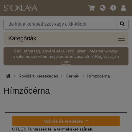
Nyelv
Fő
Beje
/
ajánlat
Pénznem
Kateg
Kategóriák
Cég, társaság, egyéni vállalkozó, állami intézmény vagy
iskola, és szeretne nagyker áron vásárolni?
Regisztráljon
most
Rövidáru kereskedés
Cérnák
Hímzőcérna
Hímzőcérna
Szűrés és rendezés
ÖTLET: Tüntessék fel a termékeket
színek,