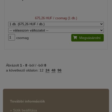
675,26 HUF
/ csomag (1 db.)
csomag
Megvásárolni
Ábrázolt
1 -
8
-ból / -ből
8
a következő oldalon:
12
24
48
96
További információk
» Sütik beállítása