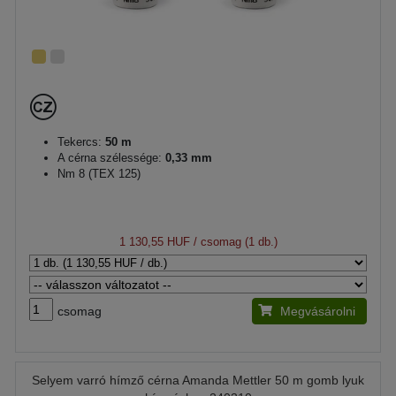
Tekercs:
50 m
A cérna szélessége:
0,33 mm
Nm 8 (TEX 125)
1 130,55 HUF
/ csomag (1 db.)
csomag
Megvásárolni
Selyem varró hímző cérna Amanda Mettler 50 m gomb lyuk