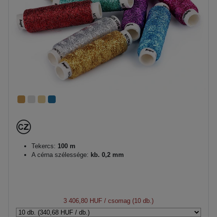
Tekercs:
100 m
A cérna szélessége:
kb. 0,2 mm
3 406,80 HUF
/ csomag (10 db.)