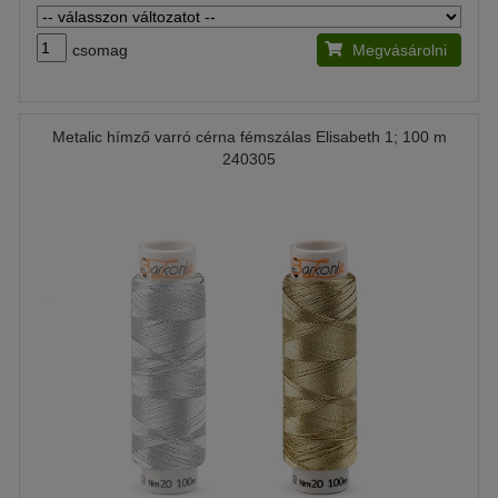
csomag
Megvásárolni
Metalic hímző varró cérna fémszálas Elisabeth 1; 100 m
240305