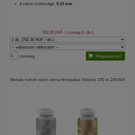
A cérna szélessége:
0,15 mm
782,30 HUF
/ csomag (1 db.)
csomag
Megvásárolni
Metalic hímző varró cérna fémszálas Victoria 100 m 240304