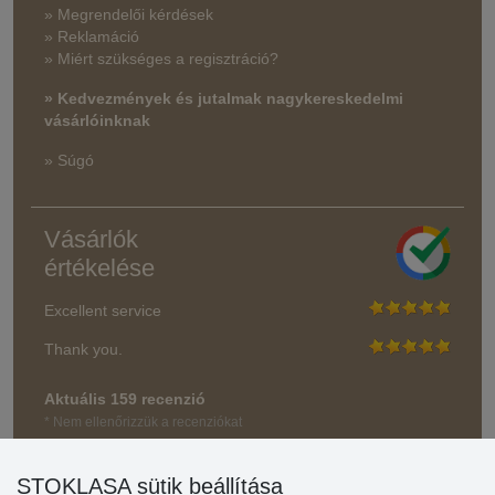
» Megrendelői kérdések
» Reklamáció
» Miért szükséges a regisztráció?
» Kedvezmények és jutalmak nagykereskedelmi
vásárlóinknak
» Súgó
Vásárlók
értékelése
Excellent service
Thank you.
Aktuális 159 recenzió
* Nem ellenőrizzük a recenziókat
STOKLASA sütik beállítása