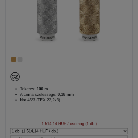
Tekercs:
100 m
A cérna szélessége:
0,18 mm
Nm 45/3 (TEX 22,2x3)
1 514,14 HUF
/ csomag (1 db.)