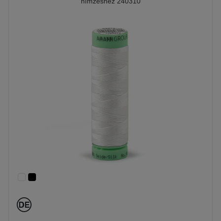
hímzéshez 240310