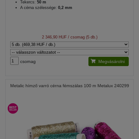
Tekercs:
50 m
A cérna szélessége:
0,2 mm
2 346,90 HUF
/ csomag (5 db.)
csomag
Megvásárolni
Metalic hímző varró cérna fémszálas 100 m Metalux 240299