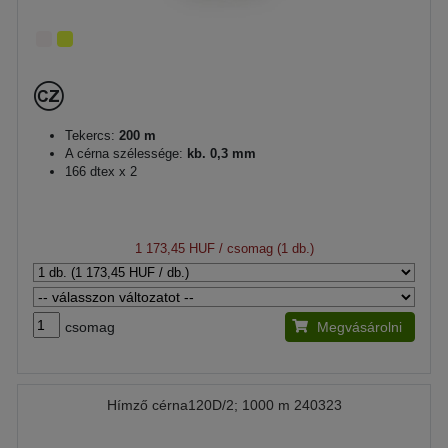
Tekercs:
200 m
A cérna szélessége:
kb. 0,3 mm
166 dtex x 2
1 173,45 HUF
/ csomag (1 db.)
csomag
Megvásárolni
Hímző cérna120D/2; 1000 m 240323