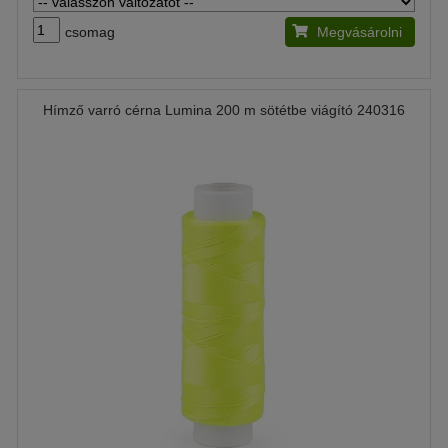
csomag
Megvásárolni
Hímző varró cérna Lumina 200 m sötétbe viágító 240316