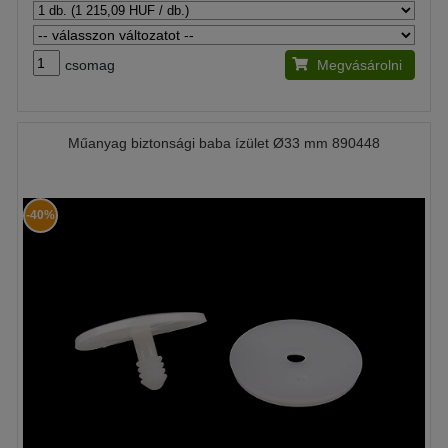
csomag
Megvásárolni
Műanyag biztonsági baba ízület Ø33 mm 890448
-40%