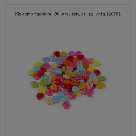
Kis gomb figurákra, Ø6 mm / szív, csillag, virág 120781