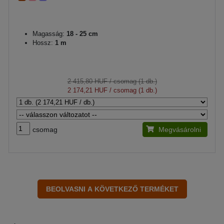
Magasság:
18 - 25 cm
Hossz:
1 m
2 415,80 HUF
/ csomag (1 db.)
2 174,21 HUF
/ csomag (1 db.)
csomag
Megvásárolni