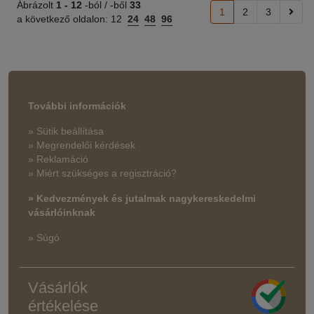
Ábrázolt
1 -
12
-ból / -ből
33
1
2
3
a következő oldalon:
12
24
48
96
További információk
» Sütik beállítása
» Megrendelői kérdések
» Reklamáció
» Miért szükséges a regisztráció?
» Kedvezmények és jutalmak nagykereskedelmi
vásárlóinknak
» Súgó
Vásárlók
értékelése