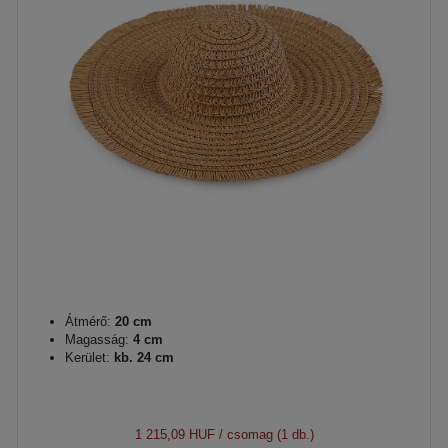
Átmérő:
20 cm
Magasság:
4 cm
Kerület:
kb. 24 cm
1 215,09 HUF
/ csomag (1 db.)