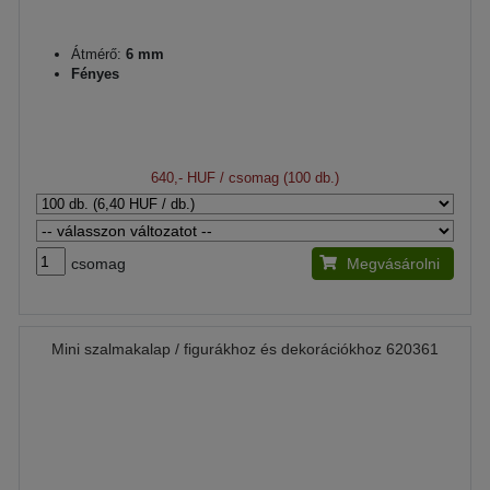
Átmérő:
6 mm
Fényes
640,- HUF
/ csomag (100 db.)
csomag
Megvásárolni
Mini szalmakalap / figurákhoz és dekorációkhoz 620361