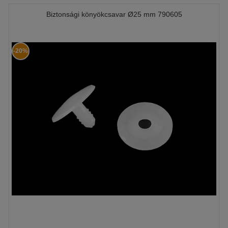
Biztonsági könyökcsavar Ø25 mm 790605
-20%