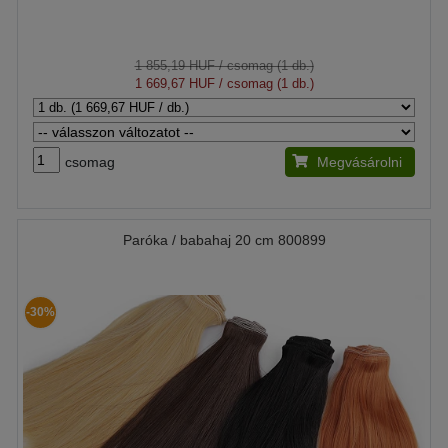
1 855,19 HUF
/ csomag (1 db.)
1 669,67 HUF
/ csomag (1 db.)
csomag
Megvásárolni
Paróka / babahaj 20 cm 800899
-30%