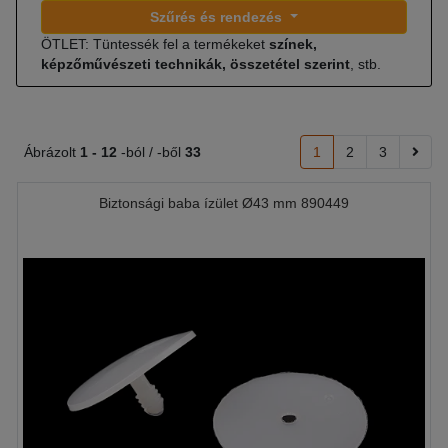
Szűrés és rendezés
ÖTLET: Tüntessék fel a termékeket
színek,
képzőművészeti technikák, összetétel szerint
, stb.
Ábrázolt
1 -
12
-ból / -ből
33
1
2
3
Biztonsági baba ízület Ø43 mm 890449