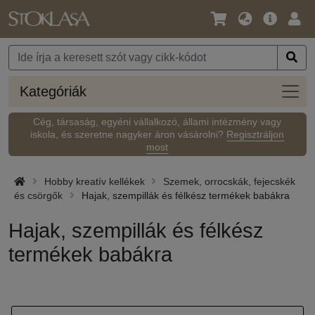
Nyelv
Fő
Beje
/
ajánlat
Pénznem
Kateg
Kategóriák
Cég, társaság, egyéni vállalkozó, állami intézmény vagy
iskola, és szeretne nagyker áron vásárolni?
Regisztráljon
most
Hobby kreatív kellékek
Szemek, orrocskák, fejecskék
és csörgők
Hajak, szempillák és félkész termékek babákra
Hajak, szempillák és félkész
termékek babákra