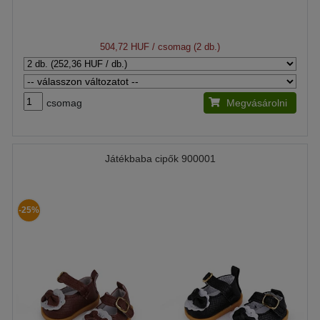
504,72 HUF
/ csomag (2 db.)
csomag
Megvásárolni
Játékbaba cipők 900001
-25%