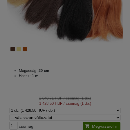
Magasság:
20 cm
Hossz:
1 m
2 040,71 HUF
/ csomag (1 db.)
1 428,50 HUF
/ csomag (1 db.)
csomag
Megvásárolni