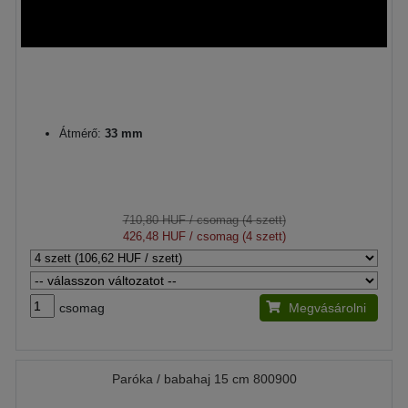
Átmérő:
33 mm
710,80 HUF
/ csomag (4 szett)
426,48 HUF
/ csomag (4 szett)
csomag
Megvásárolni
Paróka / babahaj 15 cm 800900