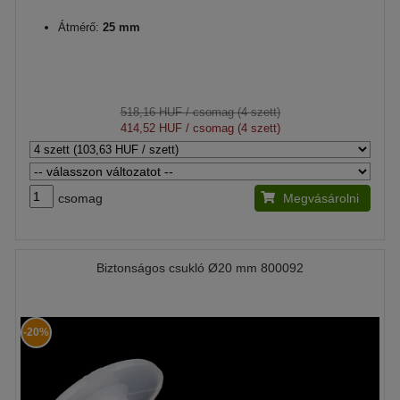
Átmérő:
25 mm
518,16 HUF
/ csomag (4 szett)
414,52 HUF
/ csomag (4 szett)
csomag
Megvásárolni
Biztonságos csukló Ø20 mm 800092
-20%