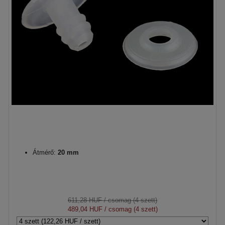
Átmérő:
20 mm
611,28 HUF
/ csomag (4 szett)
489,04 HUF
/ csomag (4 szett)