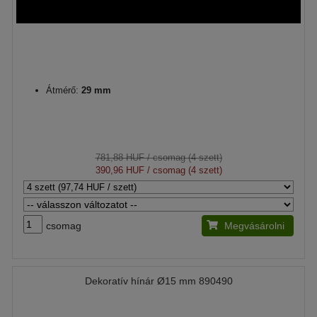
Átmérő:
29 mm
781,88 HUF
/ csomag (4 szett)
390,96 HUF
/ csomag (4 szett)
csomag
Megvásárolni
Dekoratív hínár Ø15 mm 890490