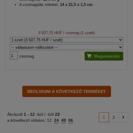
A csomagolás méretei:
14 x 21,5 x 1,5 cm
3 507,75 HUF
/ csomag (1 szett)
csomag
Megvásárolni
Ábrázolt
1 -
12
-ból / -ből
23
1
2
a következő oldalon:
12
24
48
96