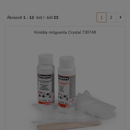
Ábrázolt
1 -
12
-ból / -ből
23
1
2
Kristály műgyanta Crystal 730748