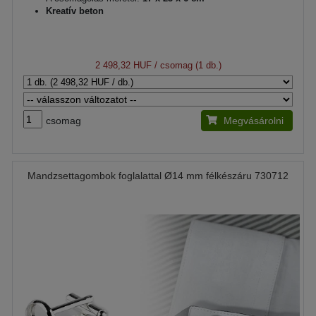
Kreatív beton
2 498,32 HUF
/ csomag (1 db.)
csomag
Megvásárolni
Mandzsettagombok foglalattal Ø14 mm félkészáru 730712