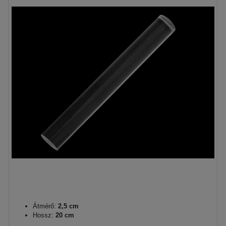
Átmérő:
2,5 cm
Hossz:
20 cm