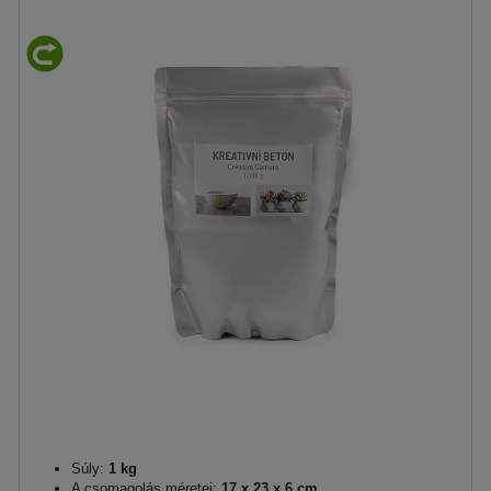
Súly:
1 kg
A csomagolás méretei:
17 x 23 x 6 cm