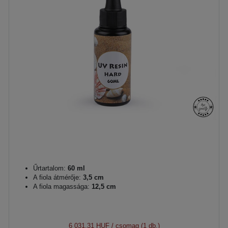
Űrtartalom:
60 ml
A fiola átmérője:
3,5 cm
A fiola magassága:
12,5 cm
6 031,31 HUF
/ csomag (1 db.)