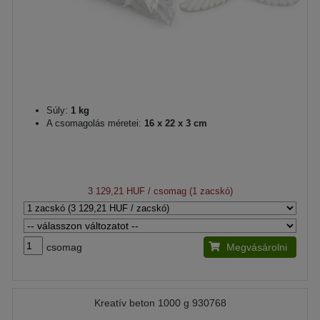
Súly:
1 kg
A csomagolás méretei:
16 x 22 x 3 cm
3 129,21 HUF
/ csomag (1 zacskó)
csomag
Megvásárolni
Kreatív beton 1000 g 930768