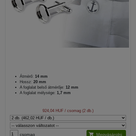
Átmérő:
14 mm
Hossz:
20 mm
A foglalat belső átmérője:
12 mm
A foglalat mélysége:
1,7 mm
924,04 HUF
/ csomag (2 db.)
csomag
Megvásárolni