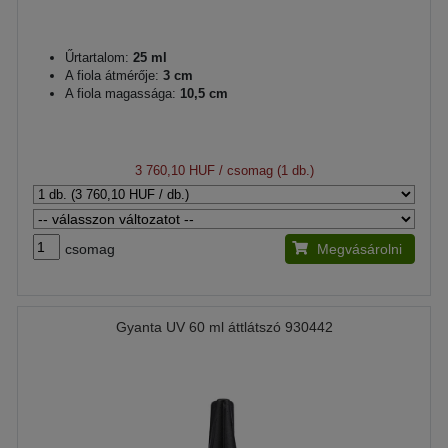
Űrtartalom:
25 ml
A fiola átmérője:
3 cm
A fiola magassága:
10,5 cm
3 760,10 HUF
/ csomag (1 db.)
csomag
Megvásárolni
Gyanta UV 60 ml áttlátszó 930442