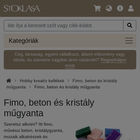
Nyelv
Fő
Beje
/
ajánlat
Pénznem
Kateg
Kategóriák
Cég, társaság, egyéni vállalkozó, állami intézmény vagy
iskola, és szeretne nagyker áron vásárolni?
Regisztráljon
most
Hobby kreatív kellékek
Fimo, beton és kristály
műgyanta
Fimo, beton és kristály műgyanta
Fimo, beton és kristály
műgyanta
Szeretsz alkotni? Itt fimo,
művészi beton, kristálygyanta,
mozaik alkatrészek és