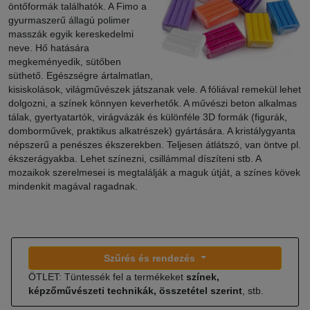
öntőformák találhatók. A Fimo a
gyurmaszerű állagú polimer
masszák egyik kereskedelmi
neve. Hő hatására
megkeményedik, sütőben
süthető. Egészségre ártalmatlan,
kisiskolások, világművészek játszanak vele. A fóliával remekül lehet
dolgozni, a színek könnyen keverhetők. A művészi beton alkalmas
tálak, gyertyatartók, virágvázák és különféle 3D formák (figurák,
domborművek, praktikus alkatrészek) gyártására. A kristálygyanta
népszerű a penészes ékszerekben. Teljesen átlátszó, van öntve pl.
ékszerágyakba. Lehet színezni, csillámmal díszíteni stb. A
mozaikok szerelmesei is megtalálják a maguk útját, a színes kövek
mindenkit magával ragadnak.
Szűrés és rendezés
ÖTLET: Tüntessék fel a termékeket
színek,
képzőművészeti technikák, összetétel szerint
, stb.