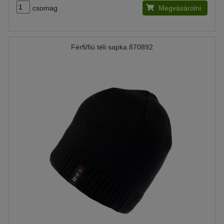
csomag
Megvásárolni
Férfi/fiú téli sapka 870892