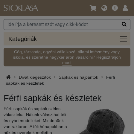
Nyelv
Fő
Beje
/
ajánlat
Pénznem
Kateg
Kategóriák
Cég, társaság, egyéni vállalkozó, állami intézmény vagy
iskola, és szeretne nagyker áron vásárolni?
Regisztráljon
most
Divat kiegészítők
Sapkák és hajpántok
Férfi
sapkák és készletek
Férfi sapkák és készletek
Férfi sapkák és sapkák széles
választéka. Nálunk választhat téli
és nyári modelleket. Mindenünk
van raktáron. A téli hónapokban a
nők és gyerekek mellett a