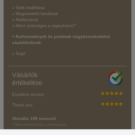
» Sütik beállítása
» Megrendelői kérdések
» Reklamáció
» Miért szükséges a regisztráció?
» Kedvezmények és jutalmak nagykereskedelmi
vásárlóinknak
» Súgó
Vásárlók
értékelése
Excellent service
Thank you.
Aktuális 159 recenzió
* Nem ellenőrizzük a recenziókat