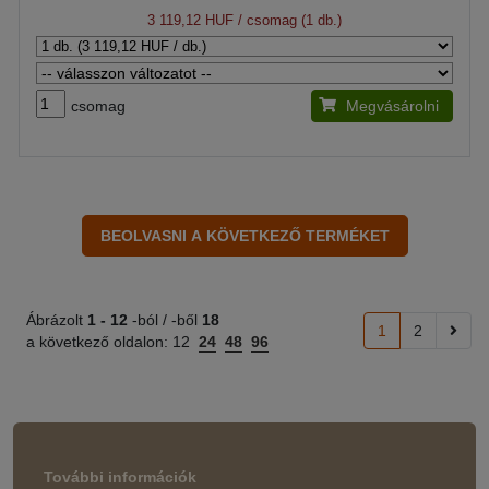
3 119,12 HUF
/ csomag (1 db.)
csomag
Megvásárolni
Ábrázolt
1 -
12
-ból / -ből
18
1
2
a következő oldalon:
12
24
48
96
További információk