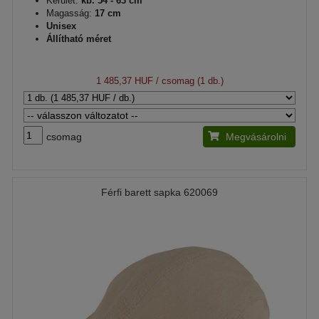
Kerület:
kb. 54 - 63 cm
Magasság:
17 cm
Unisex
Állítható méret
1 485,37 HUF
/ csomag (1 db.)
csomag
Megvásárolni
Férfi barett sapka 620069