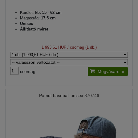
Kerület:
kb. 55 - 62 cm
Magasság:
17,5 cm
Unisex
Állítható méret
1 993,61 HUF
/ csomag (1 db.)
csomag
Megvásárolni
Pamut baseball unisex 870746