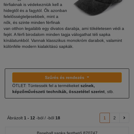
férfiaknak is védekezniük kell a
hidegtől és a fagytól. Ők azonban
felelősségteljesebbek, mint a
nők, és szinte minden férfinak
van otthon legalább egy divatos darabja, ami tökéletesen védi a
fejét. A férfi birodalom minden tagja válogathat téli sapka
kínálatunkból. Vannak klasszikus monokróm darabok, valamint
különféle modern kialakítású sapkák.
Szűrés és rendezés
ÖTLET: Tüntessék fel a termékeket
színek,
képzőművészeti technikák, összetétel szerint
, stb.
Ábrázolt
1 -
12
-ból / -ből
18
1
2
Baseball sapka festhető 870747