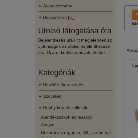
Árkedvezmény
Bestsellerek [
Új
]
sze
Utolsó látogatása óta
Bejelentkezés után itt megjelennek az
újdonságok az utolsó bejelentkezése
Ábráz
óta. Új áru, kedvezmények, ötletek.
Nat
Kategóriák
Rövidáru kereskedés
Szövetek
Hobby kreatív kellékek
Ajándékzsákok és tasakok
Angyal
Dekorációs organtin, tüll, szatén taft