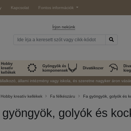
y
Kapcsolat
Fontos információk
Írjon nekünk
Hobby
Gyöngyök és
Diva
kreatív
Divatékszer
komponensek
kieg
kellékek
állalkozó, állami intézmény vagy iskola, és szeretne nagyker áron vásá
Hobby kreatív kellékek
Fa félkészáru
Fa gyöngyök, golyók és k
 gyöngyök, golyók és koc