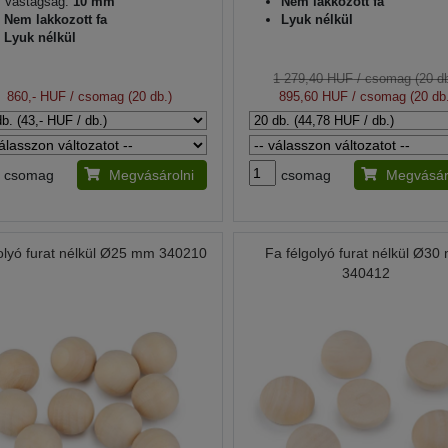
Vastagság:
10 mm
Nem lakkozott fa
Nem lakkozott fa
Lyuk nélkül
Lyuk nélkül
1 279,40 HUF
/ csomag (20 db
860,- HUF
/ csomag (20 db.)
895,60 HUF
/ csomag (20 db.
csomag
Megvásárolni
csomag
Megvásár
lyó furat nélkül Ø25 mm 340210
Fa félgolyó furat nélkül Ø3
340412