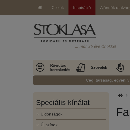
Cikkek
Inspiráció
Ajándék utalván
… már 36 éve Önökkel
Rövidáru
Szövetek
kereskedés
Cég, társaság, egyéni v
Speciális kínálat
Fa
Újdonságok
Új színek