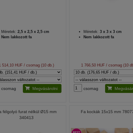
Méretek:
2,5 x 2,5 x 2,5 cm
Méretek:
3 x 3 x 3 cm
Nem lakkozott fa
Nem lakkozott fa
1 514,10 HUF
/ csomag (10 db.)
1 766,50 HUF
/ csomag (10 db
csomag
Megvásárolni
csomag
Megvásár
a félgolyó furat nélkül Ø15 mm
Fa kockák 15x15 mm 7807
340413