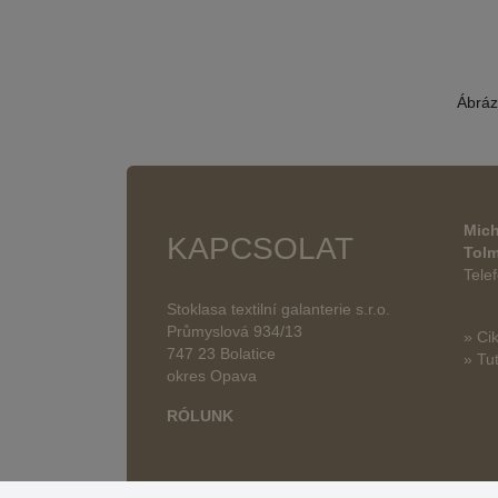
Ábráz
Mich
KAPCSOLAT
Tol
Tele
Stoklasa textilní galanterie s.r.o.
Průmyslová 934/13
» Ci
747 23 Bolatice
» Tut
okres Opava
RÓLUNK