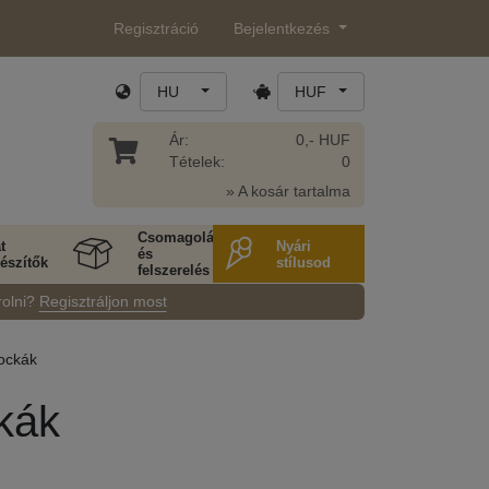
Regisztráció
Bejelentkezés
HU
HUF
Ár:
0,- HUF
Tételek:
0
» A kosár tartalma
Csomagolás
t
Nyári
és
észítők
stílusod
felszerelés
rolni?
Regisztráljon most
ockák
kák