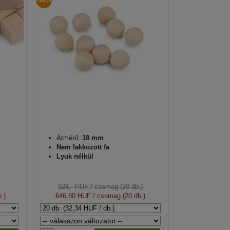
-30%
Átmérő:
18 mm
Nem lakkozott fa
Lyuk nélkül
924,- HUF
/ csomag (20 db.)
.)
646,80 HUF
/ csomag (20 db.)