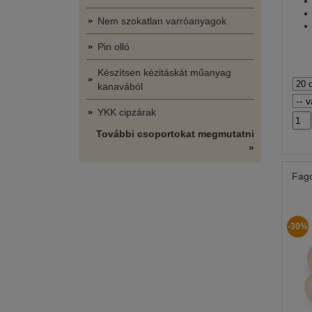
Nem szokatlan varróanyagok
Pin olló
Készítsen kézitáskát műanyag
kanavából
YKK cipzárak
További csoportokat megmutatni
»
Fago
-30%