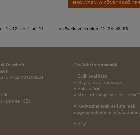
olt
1 -
12
-ból / -ből
17
a következő oldalon:
12
24
48
96
al Ostrihoň
További információk
mács
» Sütik beállítása
fon 1 +421 903190224
» Megrendelői kérdések
» Reklamáció
kkek
» Miért szükséges a regisztráció?
orials free
(CZ)
» Kedvezmények és jutalmak
nagykereskedelmi vásárlóinkn
» Súgó