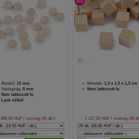
Átmérő:
15 mm
Méretek:
1,5 x 1,5 x 1,5 cm
Vastagság:
8 mm
Nem lakkozott fa
Nem lakkozott fa
Lyuk nélkül
586,50 HUF
/ csomag (30 db.)
1 137,20 HUF
/ csomag (20 db