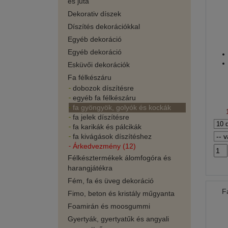
és juta
Dekorativ díszek
Díszítés dekorációkkal
Egyéb dekoráció
Egyéb dekoráció
Esküvői dekorációk
Fa félkészáru
dobozok díszítésre
egyéb fa félkészáru
fa gyöngyök, golyók és kockák
fa jelek díszítésre
fa karikák és pálcikák
fa kivágások díszítéshez
Árkedvezmény (12)
Félkésztermékek álomfogóra és
harangjátékra
Fém, fa és üveg dekoráció
F
Fimo, beton és kristály műgyanta
Foamirán és moosgummi
Gyertyák, gyertyatűk és angyali