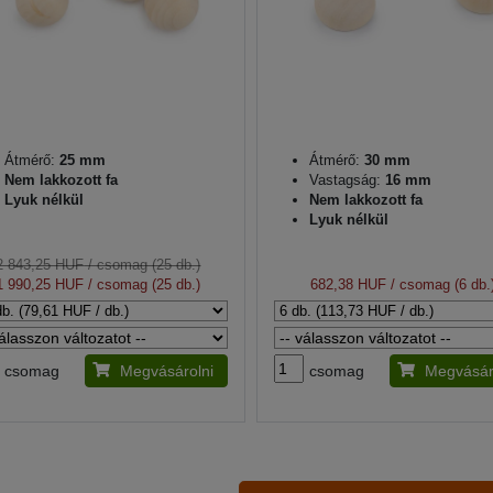
Átmérő:
25 mm
Átmérő:
30 mm
Nem lakkozott fa
Vastagság:
16 mm
Lyuk nélkül
Nem lakkozott fa
Lyuk nélkül
2 843,25 HUF
/ csomag (25 db.)
1 990,25 HUF
/ csomag (25 db.)
682,38 HUF
/ csomag (6 db.
csomag
Megvásárolni
csomag
Megvásár