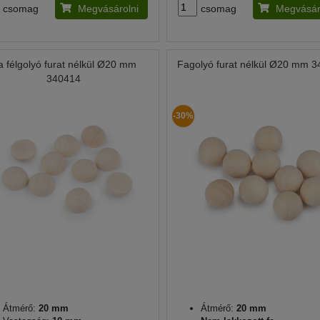
csomag
Megvásárolni
csomag
Megvásár
a félgolyó furat nélkül Ø20 mm
Fagolyó furat nélkül Ø20 mm 
340414
-30%
Átmérő:
20 mm
Átmérő:
20 mm