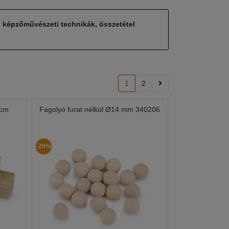
, képzőművészeti technikák, összetétel
1
2
 cm
Fagolyó furat nélkül Ø14 mm 340206
-20%