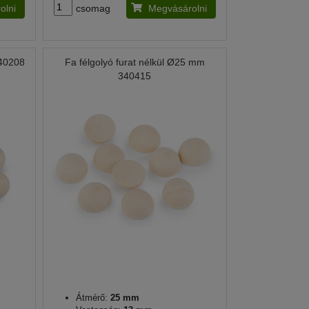
olni
csomag
Megvásárolni
340208
Fa félgolyó furat nélkül Ø25 mm
340415
Átmérő:
25 mm