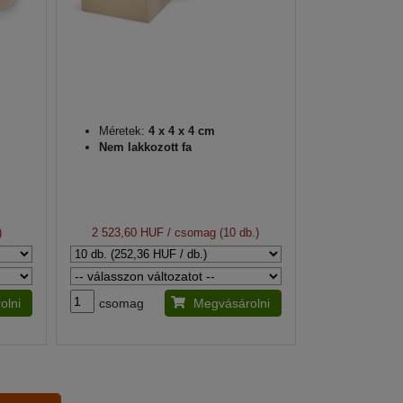
Méretek:
4 x 4 x 4 cm
Nem lakkozott fa
)
2 523,60 HUF
/ csomag (10 db.)
olni
csomag
Megvásárolni