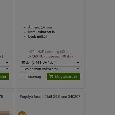
Átmérő:
14 mm
Nem lakkozott fa
Lyuk nélkül
472,- HUF
/ csomag (40 db.)
.)
377,60 HUF
/ csomag (40 db.)
olni
csomag
Megvásárolni
75
Fagolyó furat nélkül Ø18 mm 340207