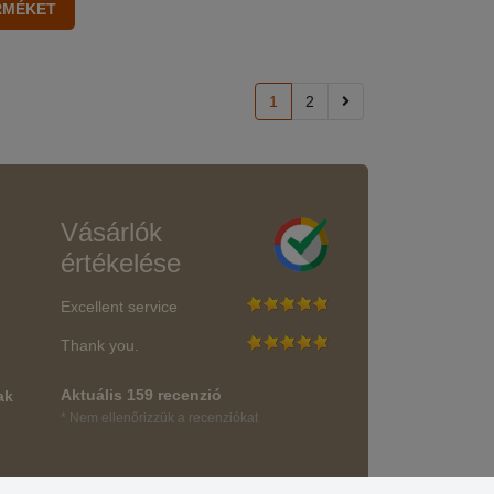
1
2
Vásárlók
értékelése
Excellent service
Thank you.
Aktuális 159 recenzió
ak
* Nem ellenőrizzük a recenziókat