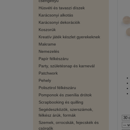
csengettyű
Húsvéti és tavaszi díszek
Karácsonyi alkotás
Karácsonyi dekorációk
Koszorúk
Kreatív játék készlet gyerekeknek
Makrame
Nemezelés
Papír félkészáru
Party, születésnap és karnevál
Patchwork
Pehely
Polisztirol félkészáru
Pomponok és zsenília drótok
Scrapbooking és quilling
Segédeszközök, szerszámok,
félkész árúk, formák
Szemek, orrocskák, fejecskék és
csörgők