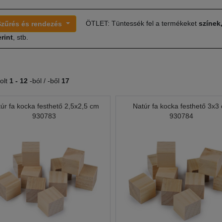
ÖTLET: Tüntessék fel a termékeket
színek
Szűrés és rendezés
rint
, stb.
olt
1 -
12
-ból / -ből
17
úr fa kocka festhető 2,5x2,5 cm
Natúr fa kocka festhető 3x3
930783
930784