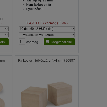
Vastagság:
13 mm
Nem lakkozott fa
Lyuk nélkül
.)
)
604,20 HUF
/ csomag (10 db.)
olni
csomag
Megvásárolni
0 mm
Fa kocka - félkészáru 4x4 cm 750897