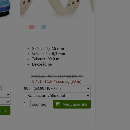
Szélesség:
15 mm
Vastagság:
0,3 mm
Tekercs:
90.0 m
Dekorációs
8 432,10 HUF
/ csomag (90 m)
5 481,- HUF
/ csomag (90 m)
m)
csomag
Megvásárolni
olni