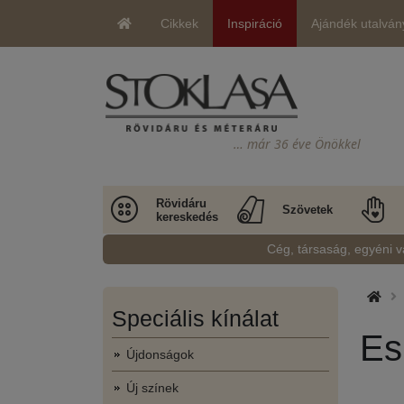
Cikkek
Inspiráció
Ajándék utalván
… már 36 éve Önökkel
Rövidáru
Szövetek
kereskedés
Cég, társaság, egyéni v
Speciális kínálat
Es
Újdonságok
Új színek