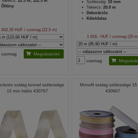
Tekercs:
22.5 m, 112.5 m
Szélesség:
10 mm
Öltöny
Tekercs:
20.0 m
Dekorációs
Kétoldalas
2 602,35 HUF
/ csomag (22,5 m)
1 918,- HUF
/ csomag (20 m
csomag
Megvásárolni
csomag
Megvásár
rációs szalag lurexel szélessége
Monofil szalag szélessége 1
15 mm hálós 430767
430667