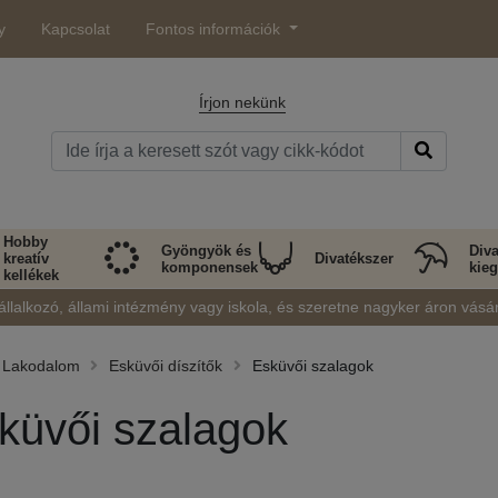
y
Kapcsolat
Fontos információk
Írjon nekünk
Hobby
Gyöngyök és
Diva
kreatív
Divatékszer
komponensek
kieg
kellékek
állalkozó, állami intézmény vagy iskola, és szeretne nagyker áron vásá
Lakodalom
Esküvői díszítők
Esküvői szalagok
küvői szalagok