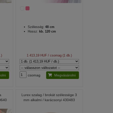
Szélesség:
48 cm
Hossz:
kb. 120 cm
.)
1 413,19 HUF
/ csomag (1 db.)
olni
csomag
Megvásárolni
a
Lurex szalag / brokát szélessége 3
0640
mm alkalmi / karácsonyi 430483