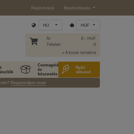
Regisztráció
Bejelentkezés
HU
HUF
Ár:
0,- HUF
Tételek:
0
» A kosár tartalma
Csomagolás
t
Nyári
és
észítők
stílusod
felszerelés
rolni?
Regisztráljon most