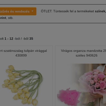
ÖTLET: Tüntessék fel a termékeket
színek
Szűrés és rendezés
rint
, stb.
olt
1 -
12
-ból / -ből
35
rt szaténszalag tulipán virággal
Virágos organza mandzstta 2
430899
széles 940626