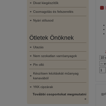
Divat kiegészítők
Csomagolás és felszerelés
Nyári stílusod
Ötletek Önöknek
Utazás
Nem szokatlan varróanyagok
Pin olló
Készítsen kézitáskát műanyag
kanavából
YKK cipzárak
gy
További csoportokat megmutatni
»