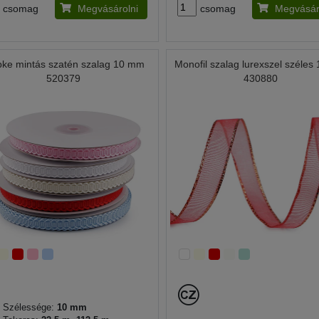
csomag
Megvásárolni
csomag
Megvásár
pke mintás szatén szalag 10 mm
Monofil szalag lurexszel széle
520379
430880
Szélessége:
10 mm