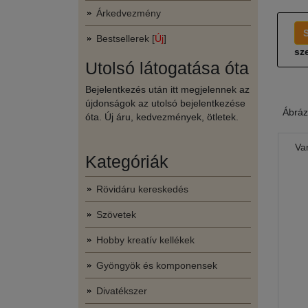
Árkedvezmény
Bestsellerek [
Új
]
sze
Utolsó látogatása óta
Bejelentkezés után itt megjelennek az
újdonságok az utolsó bejelentkezése
Ábráz
óta. Új áru, kedvezmények, ötletek.
Var
Kategóriák
Rövidáru kereskedés
Szövetek
Hobby kreatív kellékek
Gyöngyök és komponensek
Divatékszer