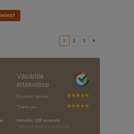
1
2
3
Vásárlók
értékelése
Excellent service
Thank you.
Aktuális 159 recenzió
ak
* Nem ellenőrizzük a recenziókat