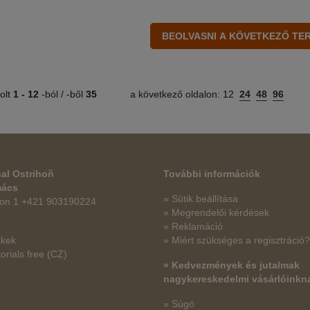
olt
1 -
12
-ból / -ből
35
a következő oldalon:
12
24
48
96
al Ostrihoň
További információk
mács
» Sütik beállítása
fon 1 +421 903190224
» Megrendelői kérdések
» Reklamáció
kkek
» Miért szükséges a regisztráció?
orials free
(CZ)
» Kedvezmények és jutalmak
nagykereskedelmi vásárlóinkn
» Súgó