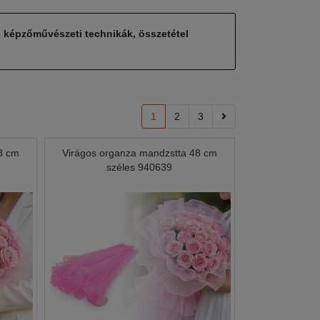
, képzőművészeti technikák, összetétel
1
2
3
8 cm
Virágos organza mandzstta 48 cm
széles 940639