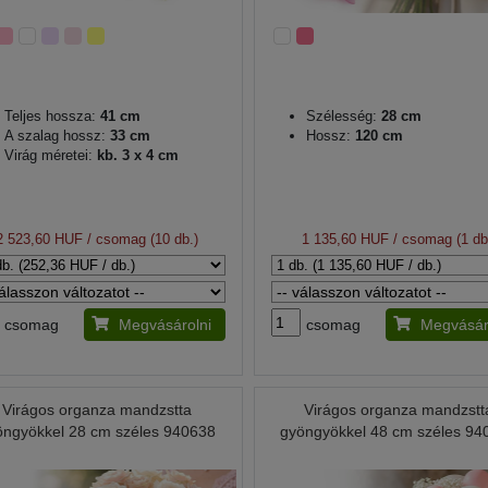
Teljes hossza:
41 cm
Szélesség:
28 cm
A szalag hossz:
33 cm
Hossz:
120 cm
Virág méretei:
kb. 3 x 4 cm
2 523,60 HUF
/ csomag (10 db.)
1 135,60 HUF
/ csomag (1 db
csomag
Megvásárolni
csomag
Megvásár
Virágos organza mandzstta
Virágos organza mandzstt
öngyökkel 28 cm széles 940638
gyöngyökkel 48 cm széles 94