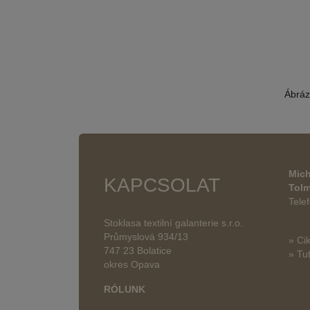
Ábráz
Mich
KAPCSOLAT
Tol
Tele
Stoklasa textilní galanterie s.r.o.
Průmyslová 934/13
» Ci
747 23 Bolatice
» Tut
okres Opava
RÓLUNK