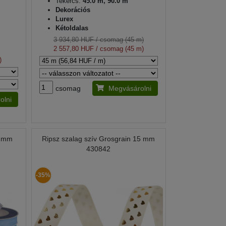
Tekercs:
45.0 m, 90.0 m
Dekorációs
Lurex
Kétoldalas
3 934,80 HUF
/ csomag (45 m)
2 557,80 HUF
/ csomag (45 m)
)
csomag
Megvásárolni
olni
5 mm
Ripsz szalag szív Grosgrain 15 mm
430842
-35%