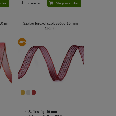
olni
csomag
Megvásárolni
s 10 mm
Szalag lurexel szélessége 10 mm
430828
-35%
Szélesség:
10 mm