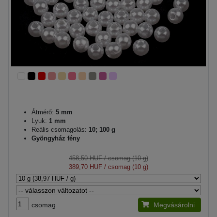
Átmérő:
5 mm
Lyuk:
1 mm
Reális csomagolás:
10; 100 g
Gyöngyház fény
458,50 HUF
/ csomag (10 g)
389,70 HUF
/ csomag (10 g)
csomag
Megvásárolni