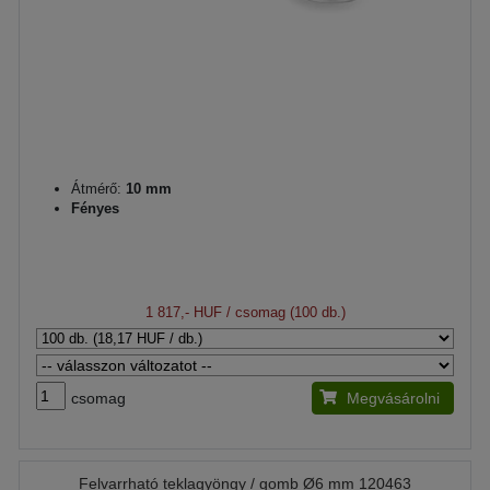
Átmérő:
10 mm
Fényes
1 817,- HUF
/ csomag (100 db.)
csomag
Megvásárolni
Felvarrható teklagyöngy / gomb Ø6 mm 120463