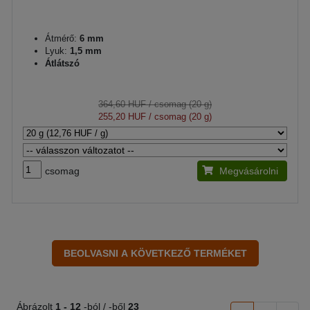
Átmérő:
6 mm
Lyuk:
1,5 mm
Átlátszó
364,60 HUF
/ csomag (20 g)
255,20 HUF
/ csomag (20 g)
csomag
Megvásárolni
Ábrázolt
1 -
12
-ból / -ből
23