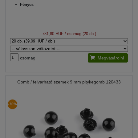
Fényes
781,80 HUF
/ csomag (20 db.)
csomag
Megvásárolni
Gomb / felvarható szemek 9 mm pitykegomb 120433
-30%