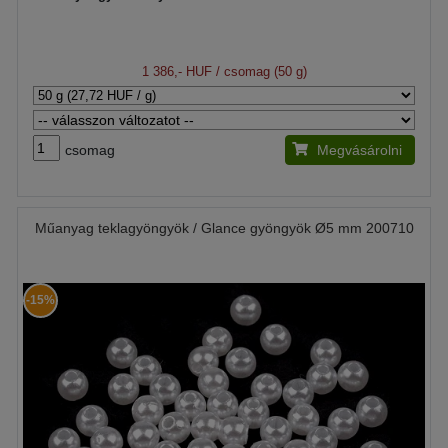
1 386,- HUF
/ csomag (50 g)
csomag
Megvásárolni
Műanyag teklagyöngyök / Glance gyöngyök Ø5 mm 200710
-15%