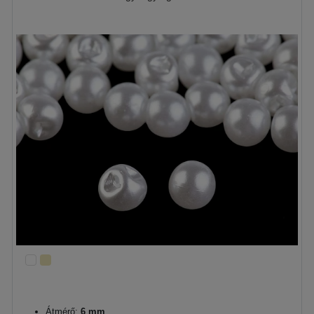
Átmérő:
6 mm