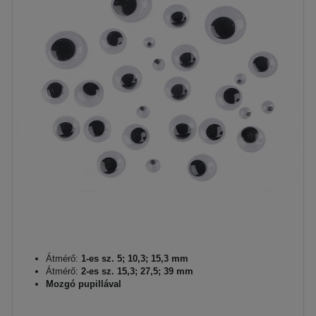
Átmérő:
1-es sz. 5; 10,3; 15,3 mm
Átmérő:
2-es sz. 15,3; 27,5; 39 mm
Mozgó pupillával