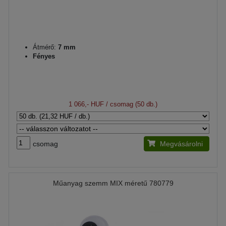
Átmérő:
7 mm
Fényes
1 066,- HUF
/ csomag (50 db.)
csomag
Megvásárolni
Műanyag szemm MIX méretű 780779