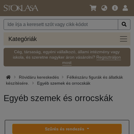
Nyelv
Fő
Beje
/
ajánlat
Pénznem
Kateg
Kategóriák
Cég, társaság, egyéni vállalkozó, állami intézmény vagy
iskola, és szeretne nagyker áron vásárolni?
Regisztráljon
most
Rövidáru kereskedés
Félkészáru figurák és állatkák
készítésére.
Egyéb szemek és orrocskák
Egyéb szemek és orrocskák
Szűrés és rendezés