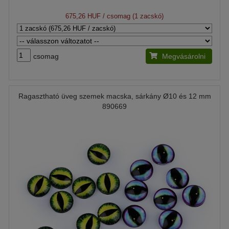
675,26 HUF
/ csomag (1 zacskó)
csomag
Megvásárolni
Ragasztható üveg szemek macska, sárkány Ø10 és 12 mm
890669