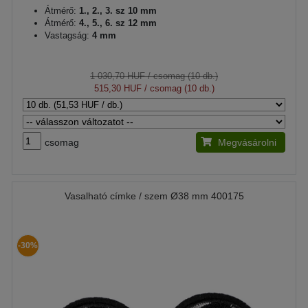
Átmérő:
1., 2., 3. sz 10 mm
Átmérő:
4., 5., 6. sz 12 mm
Vastagság:
4 mm
1 030,70 HUF
/ csomag (10 db.)
515,30 HUF
/ csomag (10 db.)
csomag
Megvásárolni
Vasalható címke / szem Ø38 mm 400175
-30%