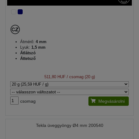
Átmérő:
4 mm
Lyuk:
1,5 mm
Átlátszó
Áttetsző
511,80 HUF
/ csomag (20 g)
csomag
Megvásárolni
Tekla üveggyöngy Ø4 mm 200540