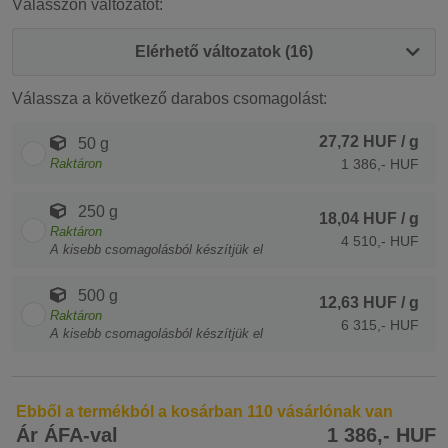
Válasszon változatot:
Elérhető változatok (16)
Válassza a következő darabos csomagolást:
27,72 HUF
/ g
50 g
Raktáron
1 386,- HUF
250 g
18,04 HUF
/ g
Raktáron
4 510,- HUF
A kisebb csomagolásból készítjük el
500 g
12,63 HUF
/ g
Raktáron
6 315,- HUF
A kisebb csomagolásból készítjük el
Ebből a termékból a kosárban 110 vásárlónak van
Ár ÁFA-val
1 386,- HUF