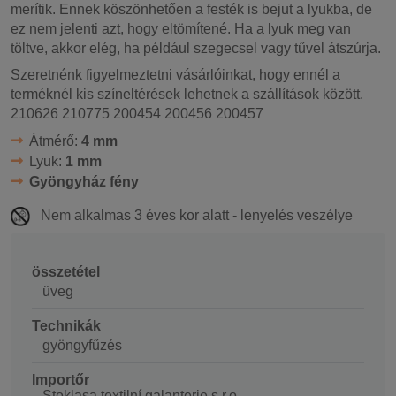
merítik. Ennek köszönhetően a festék is bejut a lyukba, de
ez nem jelenti azt, hogy eltömítené. Ha a lyuk meg van
töltve, akkor elég, ha például szegecsel vagy tűvel átszúrja.
Szeretnénk figyelmeztetni vásárlóinkat, hogy ennél a
terméknél kis színeltérések lehetnek a szállítások között.
210626 210775 200454 200456 200457
Átmérő:
4 mm
Lyuk:
1 mm
Gyöngyház fény
Nem alkalmas 3 éves kor alatt - lenyelés veszélye
összetétel
üveg
Technikák
gyöngyfűzés
Importőr
Stoklasa textilní galanterie s.r.o.