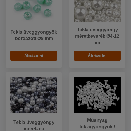
Tekla üveggyöngy
Tekla üveggyöngyök
méretkeverék Ø4-12
bordázott Ø8 mm
mm
Ábrázolni
Ábrázolni
Műanyag
Tekla üveggyöngy
teklagyöngyök /
méret- és