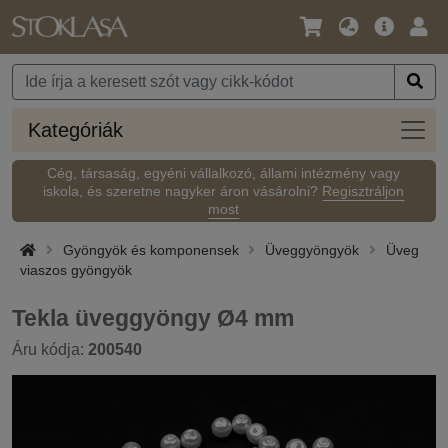
Nyelv
Fő
Beje
/
ajánlat
Pénznem
Kateg
Kategóriák
Cég, társaság, egyéni vállalkozó, állami intézmény vagy
iskola, és szeretne nagyker áron vásárolni?
Regisztráljon
most
Gyöngyök és komponensek
Üveggyöngyök
Üveg
viaszos gyöngyök
Tekla üveggyöngy Ø4 mm
Áru kódja:
200540