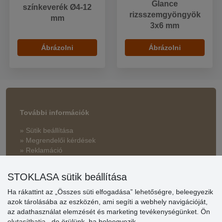
Glance
színkeverék Ø4-12
rizsszemgyöngyök
mm
3x6 mm
Ábrázolni
Ábrázolni
További információk
» Sütik beállítása
» Megrendelői kérdések
» Reklamáció
» Miért szükséges a regisztráció?
STOKLASA sütik beállítása
» Kedvezmények és jutalmak nagykereskedelmi
vásárlóinknak
Ha rákattint az „Összes süti elfogadása” lehetőségre, beleegyezik
azok tárolásába az eszközén, ami segíti a webhely navigációját,
» Súgó
az adathasználat elemzését és marketing tevékenységünket. Ön
elutasíthatja
, de örülünk, ha beleegyezik.