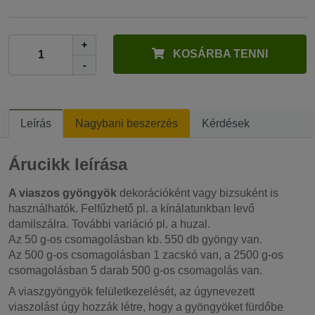
+
KOSÁRBA TENNI
-
Leírás
Nagybani beszerzés
Kérdések
Árucikk leírása
A viaszos gyöngyök
dekorációként vagy bizsuként is
használhatók. Felfűzhető pl. a kínálatunkban levő
damilszálra. További variáció pl. a huzal.
Az 50 g-os csomagolásban kb. 550 db gyöngy van.
Az 500 g-os csomagolásban 1 zacskó van, a 2500 g-os
csomagolásban 5 darab 500 g-os csomagolás van.
A viaszgyöngyök felületkezelését, az úgynevezett
viaszolást úgy hozzák létre, hogy a gyöngyöket fürdőbe