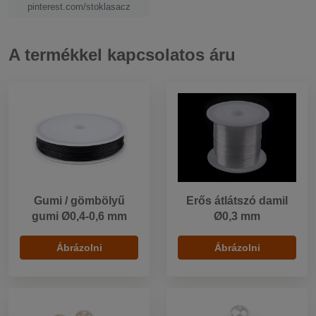
pinterest.com/stoklasacz
A termékkel kapcsolatos áru
Gumi / gömbölyű
Erős átlátszó damil
gumi Ø0,4-0,6 mm
Ø0,3 mm
Ábrázolni
Ábrázolni