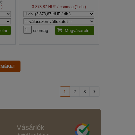
.)
.)
3 873,87 HUF
/ csomag (1 db.)
olni
csomag
Megvásárolni
1
2
3
Vásárlók