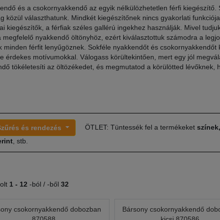
endő és a csokornyakkendő az egyik nélkülözhetetlen férfi kiegészítő
g közül választhatunk. Mindkét kiegészítőnek nincs gyakorlati funkciója
kai kiegészítők, a férfiak széles gallérú ingekhez használják. Mivel tudj
a megfelelő nyakkendő öltönyhöz, ezért kiválasztottuk számodra a legj
 minden férfit lenyűgöznek. Sokféle nyakkendőt és csokornyakkendőt 
le érdekes motívumokkal. Válogass körültekintően, mert egy jól megvál
dő tökéletesíti az öltözékedet, és megmutatod a körülötted lévőknek, 
ÖTLET: Tüntessék fel a termékeket
színek
Szűrés és rendezés
rint
, stb.
olt
1 -
12
-ból / -ből
32
sony csokornyakkendő dobozban
Bársony csokornyakkendő dob
870588
kicsi 870586