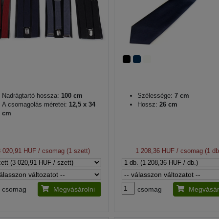
Nadrágtartó hossza:
100 cm
Szélessége:
7 cm
A csomagolás méretei:
12,5 x 34
Hossz:
26 cm
cm
3 020,91 HUF
/ csomag (1 szett)
1 208,36 HUF
/ csomag (1 db
csomag
Megvásárolni
csomag
Megvásár