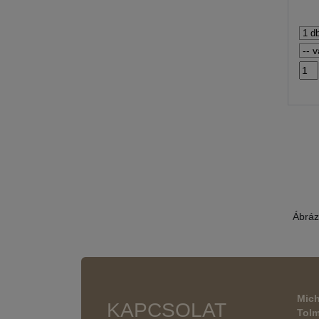
Ábráz
Mich
KAPCSOLAT
Tol