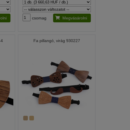
olni
csomag
Megvásárolni
44
Fa pillangó, virág 930227