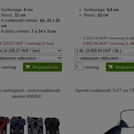
Szélessége:
6 cm
Szélessége:
4,8 cm
Hossz:
12 cm
Hossz:
12 cm
A zsebkendő méretei:
kb. 21 x 22
cm
A doboz méretei:
7 x 14 x 3 cm
7 101,71 HUF
/ csomag (1 db
4 229,27 HUF
/ csomag (1 box)
3 905,94 HUF
/ csomag (1 db
csomag
Megvásárolni
csomag
Megvásár
s nadrágtartó, csokornyakkendő
Gyerek nyakkendő 7x27 cm 7
készlet 650360