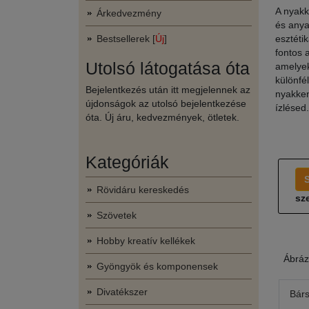
A nyakk
Árkedvezmény
és anya
Bestsellerek [
Új
]
esztéti
fontos 
Utolsó látogatása óta
amelyek
különfé
Bejelentkezés után itt megjelennek az
nyakken
újdonságok az utolsó bejelentkezése
ízlésed.
óta. Új áru, kedvezmények, ötletek.
Kategóriák
Rövidáru kereskedés
sze
Szövetek
Hobby kreatív kellékek
Ábráz
Gyöngyök és komponensek
Divatékszer
Bár