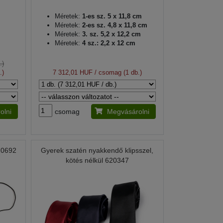
Méretek:
1-es sz. 5 x 11,8 cm
Méretek:
2-es sz. 4,8 x 11,8 cm
Méretek:
3. sz. 5,2 x 12,2 cm
Méretek:
4 sz.: 2,2 x 12 cm
.)
.)
7 312,01 HUF
/ csomag (1 db.)
olni
csomag
Megvásárolni
20692
Gyerek szatén nyakkendő klipsszel,
kötés nélkül 620347