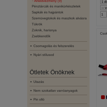
Árkedvezmény (9)
Pénztárcák és manikürkészletek
Sapkák és hajpántok
Szemüvegtokok és maszkok alvásra
Tükrök
Zoknik, harisnya
Cso
Zsebkendők
Csomagolás és felszerelés
Nyári stílusod
Ötletek Önöknek
Utazás
Nem szokatlan varróanyagok
Pin olló