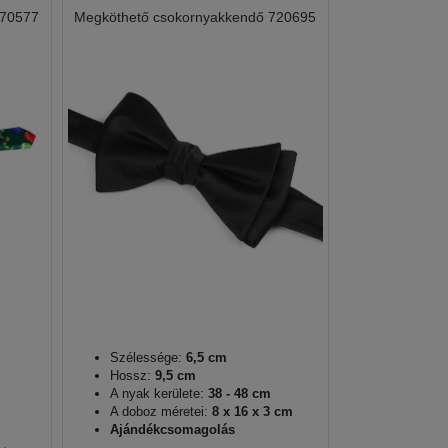
870577
Megköthető csokornyakkendő 720695
Szélessége:
6,5 cm
Hossz:
9,5 cm
A nyak kerülete:
38 - 48 cm
A doboz méretei:
8 x 16 x 3 cm
Ajándékcsomagolás