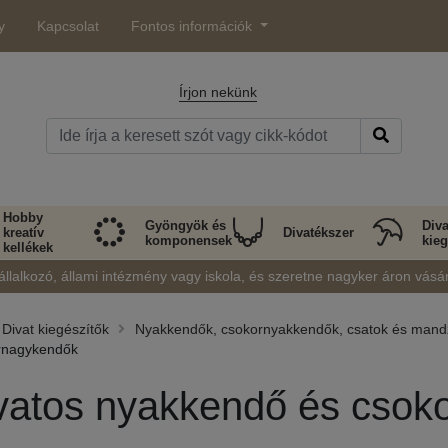
y
Kapcsolat
Fontos információk
Írjon nekünk
Hobby
Gyöngyök és
Diva
kreatív
Divatékszer
komponensek
kieg
kellékek
állalkozó, állami intézmény vagy iskola, és szeretne nagyker áron vásá
Divat kiegészítők
Nyakkendők, csokornyakkendők, csatok és man
rnagykendők
vatos nyakkendő és csok