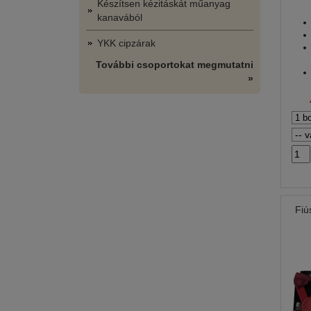
Készítsen kézitáskát műanyag
kanavából
YKK cipzárak
További csoportokat megmutatni
»
Fiú