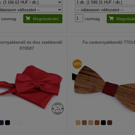
csomag
Megvásárolni
csomag
Megvásár
kornyakkendő és dísz zsebkendő
Fa csokornyakkendő 7701
870587
-45%