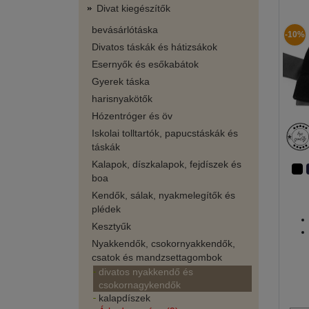
Divat kiegészítők
bevásárlótáska
-10%
Divatos táskák és hátizsákok
Esernyők és esőkabátok
Gyerek táska
harisnyakötők
Hózentróger és öv
Iskolai tolltartók, papucstáskák és
táskák
Kalapok, díszkalapok, fejdíszek és
boa
Kendők, sálak, nyakmelegítők és
plédek
Kesztyűk
Nyakkendők, csokornyakkendők,
csatok és mandzsettagombok
divatos nyakkendő és
csokornagykendők
kalapdíszek