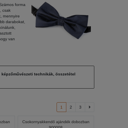
. Számos forma
, csak
uk, mennyire
obb darabokat,
kínálunk,
asztott
hogy van
, képzőművészeti technikák, összetétel
1
2
3
ozban
Csokornyakkendő ajándék dobozban
900008