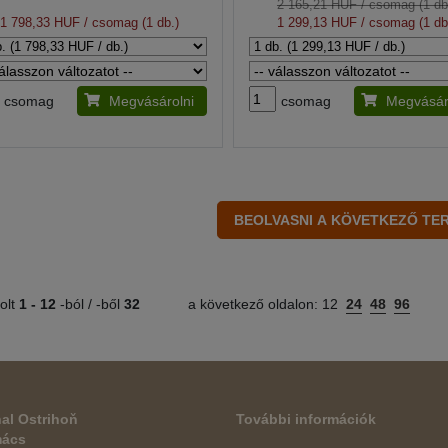
2 165,21 HUF
/ csomag (1 db
1 798,33 HUF
/ csomag (1 db.)
1 299,13 HUF
/ csomag (1 db
csomag
Megvásárolni
csomag
Megvásár
olt
1 -
12
-ból / -ből
32
a következő oldalon:
12
24
48
96
al Ostrihoň
További információk
mács