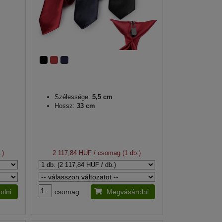
Szélessége:
5,5 cm
Hossz:
33 cm
.)
2 117,84 HUF
/ csomag (1 db.)
olni
csomag
Megvásárolni