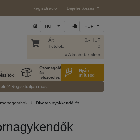
Regisztráció
Bejelentkezés
HU
HUF
Ár:
0,- HUF
Tételek:
0
» A kosár tartalma
Csomagolás
t
Nyári
és
észítők
stílusod
felszerelés
rolni?
Regisztráljon most
dzsettagombok
Divatos nyakkendő és
ornagykendők