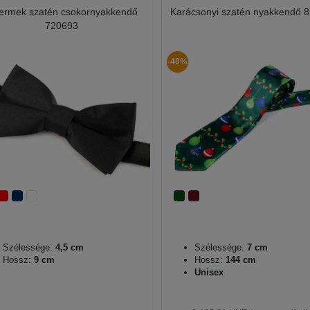
ermek szatén csokornyakkendő
Karácsonyi szatén nyakkendő 
720693
-40%
Szélessége:
4,5 cm
Szélessége:
7 cm
Hossz:
9 cm
Hossz:
144 cm
Unisex