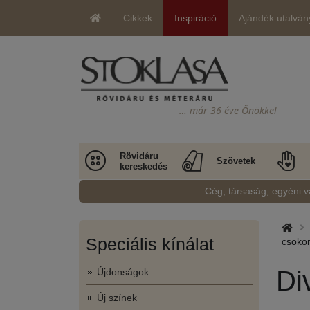
Cikkek
Inspiráció
Ajándék utalván
… már 36 éve Önökkel
Rövidáru
Szövetek
kereskedés
Cég, társaság, egyéni v
Speciális kínálat
csoko
Di
Újdonságok
Új színek