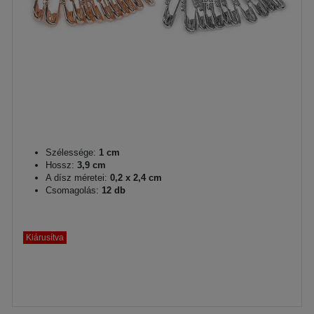
Szélessége:
1 cm
Hossz:
3,9 cm
A dísz méretei:
0,2 x 2,4 cm
Csomagolás:
12 db
Kiárusítva