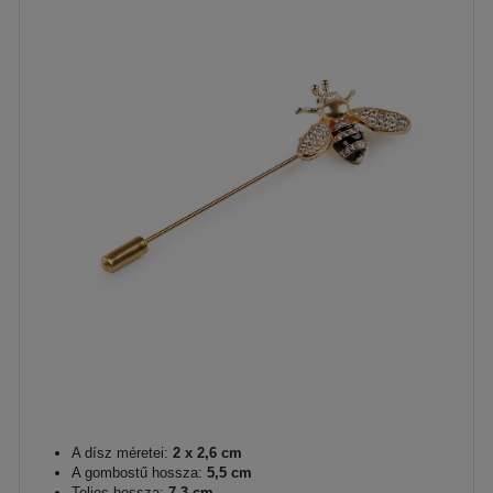
A dísz méretei:
2 x 2,6 cm
A gombostű hossza:
5,5 cm
Teljes hossza:
7,3 cm