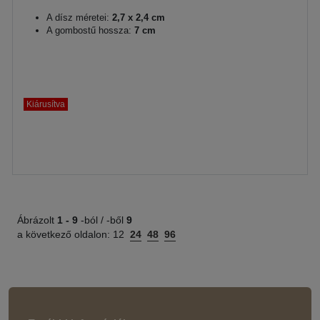
A dísz méretei:
2,7 x 2,4 cm
A gombostű hossza:
7 cm
Kiárusítva
Ábrázolt
1 -
9
-ból / -ből
9
a következő oldalon:
12
24
48
96