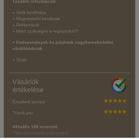
További információk
» Sütik beállítása
» Megrendelői kérdések
» Reklamáció
» Miért szükséges a regisztráció?
» Kedvezmények és jutalmak nagykereskedelmi
vásárlóinknak
» Súgó
Vásárlók
értékelése
Excellent service
Thank you.
Aktuális 159 recenzió
* Nem ellenőrizzük a recenziókat