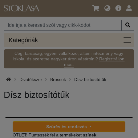
Nyelv
Fő
Beje
/
ajánlat
Pénznem
Kateg
Kategóriák
Cég, társaság, egyéni vállalkozó, állami intézmény vagy
iskola, és szeretne nagyker áron vásárolni?
Regisztráljon
most
Divatékszer
Brossok
Dísz biztosítótűk
Dísz biztosítótűk
Szűrés és rendezés
ÖTLET: Tüntessék fel a termékeket
színek,