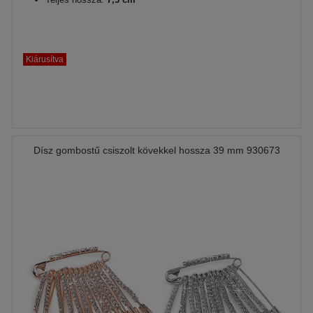
Kiárusítva
Dísz gombostű csiszolt kövekkel hossza 39 mm 930673