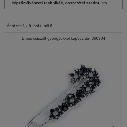
képzőművészeti technikák, összetétel szerint
, stb.
Ábrázolt
1 -
9
-ból / -ből
9
Bross csiszolt gyöngyökkel kapocs tűn 360984