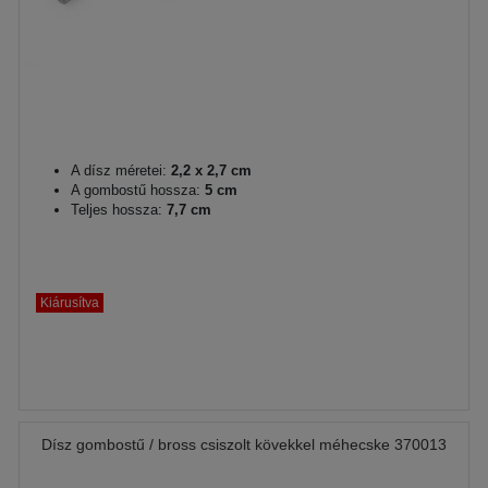
A dísz méretei:
2,2 x 2,7 cm
A gombostű hossza:
5 cm
Teljes hossza:
7,7 cm
Kiárusítva
Dísz gombostű / bross csiszolt kövekkel méhecske 370013