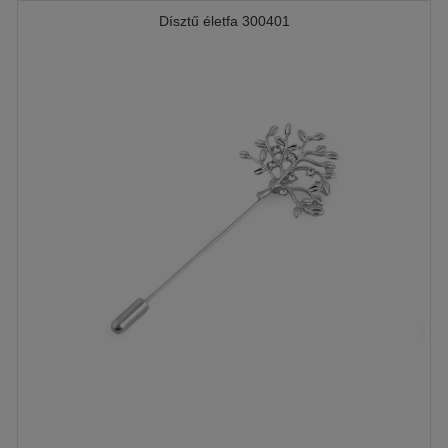
Dísztű életfa 300401