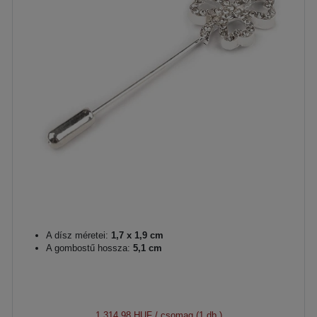
A dísz méretei:
1,7 x 1,9 cm
A gombostű hossza:
5,1 cm
1 314,98 HUF
/ csomag (1 db.)