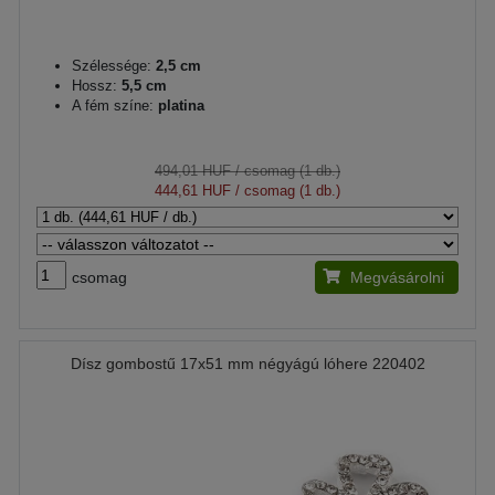
Szélessége:
2,5 cm
Hossz:
5,5 cm
A fém színe:
platina
494,01 HUF
/ csomag (1 db.)
444,61 HUF
/ csomag (1 db.)
csomag
Megvásárolni
Dísz gombostű 17x51 mm négyágú lóhere 220402