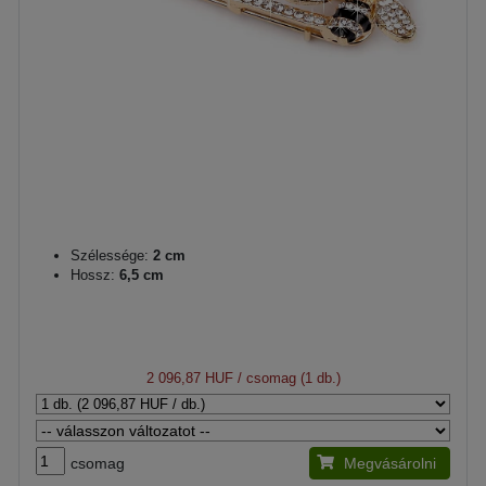
Szélessége:
2 cm
Hossz:
6,5 cm
2 096,87 HUF
/ csomag (1 db.)
csomag
Megvásárolni