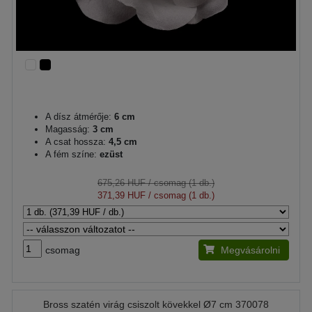
A dísz átmérője:
6 cm
Magasság:
3 cm
A csat hossza:
4,5 cm
A fém színe:
ezüst
675,26 HUF
/ csomag (1 db.)
371,39 HUF
/ csomag (1 db.)
csomag
Megvásárolni
Bross szatén virág csiszolt kövekkel Ø7 cm 370078