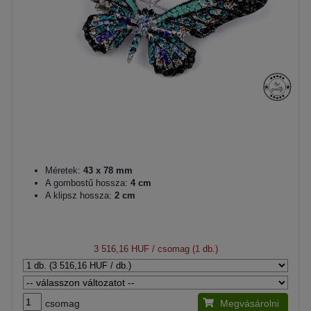
Méretek:
43 x 78 mm
A gombostű hossza:
4 cm
A klipsz hossza:
2 cm
3 516,16 HUF
/ csomag (1 db.)
csomag
Megvásárolni