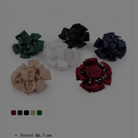
Átmérő:
kb. 7 cm