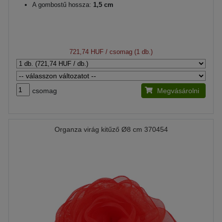
A gombostű hossza:
1,5 cm
721,74 HUF
/ csomag (1 db.)
csomag
Megvásárolni
Organza virág kitűző Ø8 cm 370454