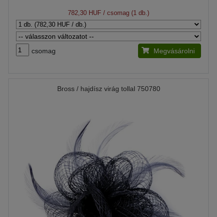
782,30 HUF
/ csomag (1 db.)
csomag
Megvásárolni
Bross / hajdísz virág tollal 750780