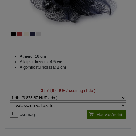
Átmérő:
10 cm
A klipsz hossza:
4,5 cm
A gombostű hossza:
2 cm
3 873,87 HUF
/ csomag (1 db.)
csomag
Megvásárolni