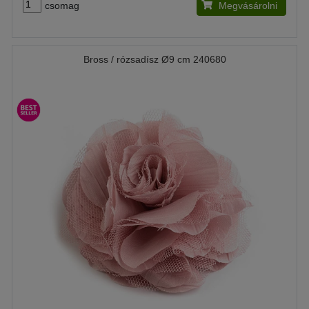
csomag
Megvásárolni
Bross / rózsadísz Ø9 cm 240680