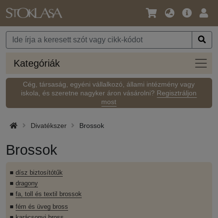
Nyelv
Fő
Beje
/
ajánlat
Pénznem
Kateg
Kategóriák
Cég, társaság, egyéni vállalkozó, állami intézmény vagy
iskola, és szeretne nagyker áron vásárolni?
Regisztráljon
most
Divatékszer
Brossok
Brossok
■
dísz biztosítótűk
■
dragony
■
fa, toll és textil brossok
■
fém és üveg bross
■
karácsonyi bross