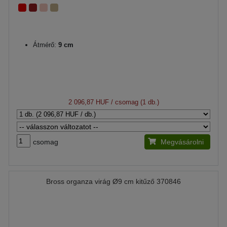
Átmérő:
9 cm
2 096,87 HUF
/ csomag (1 db.)
csomag
Megvásárolni
Bross organza virág Ø9 cm kitűző 370846