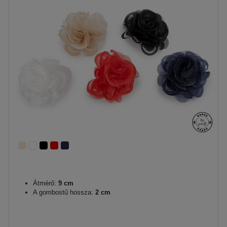
Átmérő:
9 cm
A gombostű hossza:
2 cm