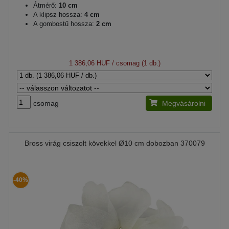
Átmérő:
10 cm
A klipsz hossza:
4 cm
A gombostű hossza:
2 cm
1 386,06 HUF
/ csomag (1 db.)
csomag
Megvásárolni
Bross virág csiszolt kövekkel Ø10 cm dobozban 370079
-40%