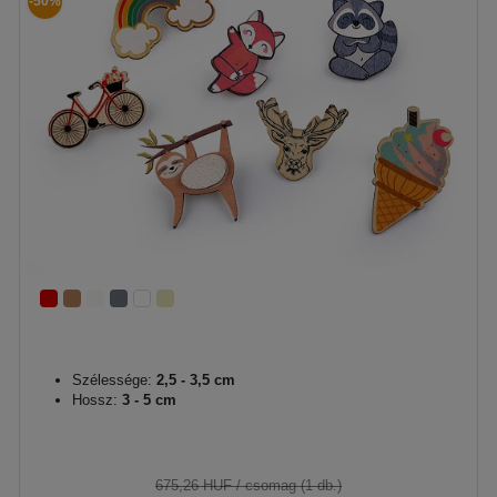
-50%
Szélessége:
2,5 - 3,5 cm
Hossz:
3 - 5 cm
675,26 HUF
/ csomag (1 db.)