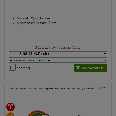
Méretek:
2,7 x 4,6 cm
A gombostű hossza:
2 cm
3 198,61 HUF
/ csomag (1 db.)
csomag
Megvásárolni
Fa bross róka, kutya, lajhár, mosómedve, egyszarvú 330449