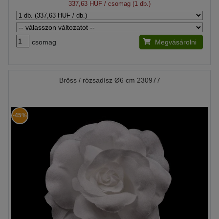
337,63 HUF
/ csomag (1 db.)
csomag
Megvásárolni
Bröss / rózsadísz Ø6 cm 230977
-45%