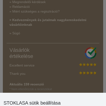
» Megrendelői kérdések
» Reklamáció
» Miért szükséges a regisztráció?
» Kedvezmények és jutalmak nagykereskedelmi
vásárlóinknak
» Súgó
Vásárlók
értékelése
Excellent service
Thank you.
Aktuális 159 recenzió
* Nem ellenőrizzük a recenziókat
STOKLASA sütik beállítása