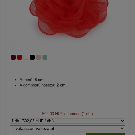
Átmérő:
8 cm
A gombostű hossza:
2 cm
592,03 HUF
/ csomag (1 db.)