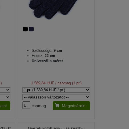
Szélessége:
9 cm
Hossz:
22 cm
Univerzális méret
.)
1 589,84 HUF
/ csomag (1 pr.)
olni
csomag
Megvásárolni
620032
Gyerek kötött egy ujjas kesztyű