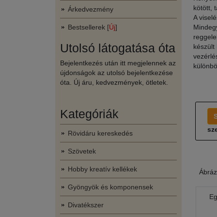
kötött, 
Árkedvezmény
A visel
Bestsellerek [
Új
]
Mindegy
reggele
Utolsó látogatása óta
készült
vezérlé
Bejelentkezés után itt megjelennek az
különb
újdonságok az utolsó bejelentkezése
óta. Új áru, kedvezmények, ötletek.
Kategóriák
sze
Rövidáru kereskedés
Szövetek
Hobby kreatív kellékek
Ábráz
Gyöngyök és komponensek
Eg
Divatékszer