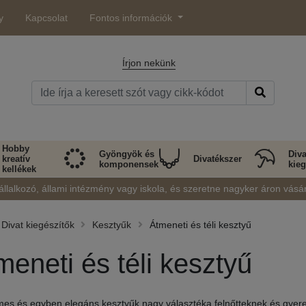
y
Kapcsolat
Fontos információk
Írjon nekünk
Hobby
Gyöngyök és
Diva
kreatív
Divatékszer
komponensek
kieg
kellékek
állalkozó, állami intézmény vagy iskola, és szeretne nagyker áron vásá
Divat kiegészítők
Kesztyűk
Átmeneti és téli kesztyű
meneti és téli kesztyű
es és egyben elegáns kesztyűk nagy választéka felnőtteknek és gyere