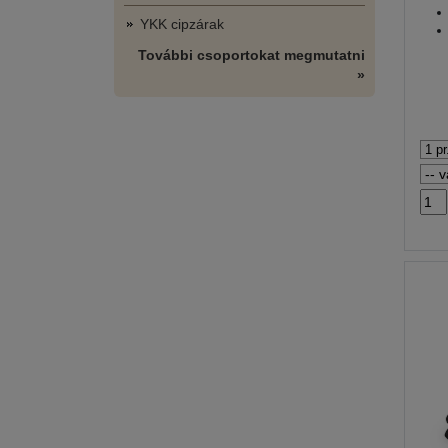
YKK cipzárak
További csoportokat megmutatni
»