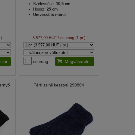
Szélessége:
10,5 cm
Hossz:
25 cm
Univerzális méret
.)
3 577,90 HUF
/ csomag (1 pr.)
olni
csomag
Megvásárolni
pernyő
Férfi zsinil kesztyű 290804