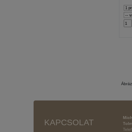
Ábráz
Mich
KAPCSOLAT
Tol
Tele