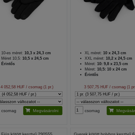
10-es méret:
10,3 x 24,3 cm
XL méret:
10 x 24,3 cm
Méret 10,5:
10,5 x 24,5 cm
XXL méret:
10,2 x 24,5 cm
Érintős
Méret:
10: 9,8 x 23,5 cm
Méret:
10,5: 10 x 24 cm
Érintős
4 052,58 HUF
/ csomag (1 pr.)
3 507,75 HUF
/ csomag (1 pr
csomag
Megvásárolni
csomag
Megvásár
Fiús kötött kesztyű 290555
Gyerek kötött bolyhos kesztyű 