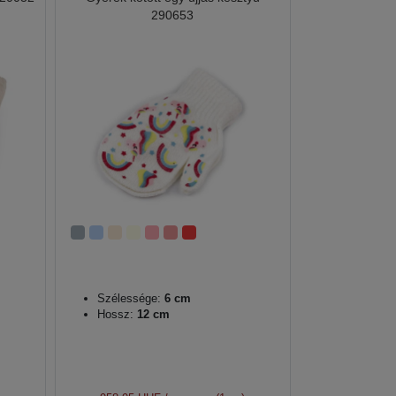
290653
Szélessége:
6 cm
Hossz:
12 cm