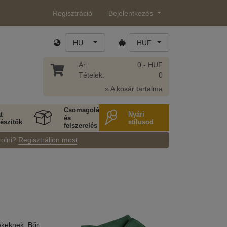
Regisztráció
Bejelentkezés
HU
HUF
Ár:
0,- HUF
Tételek:
0
» A kosár tartalma
Csomagolás
t
Nyári
és
észítők
stílusod
felszerelés
rolni?
Regisztráljon most
keknek. Bőr,