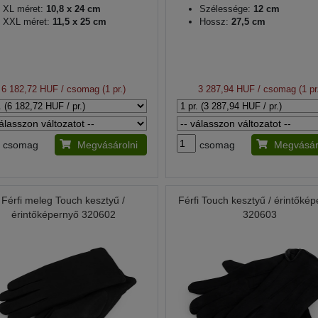
XL méret:
10,8 x 24 cm
Szélessége:
12 cm
XXL méret:
11,5 x 25 cm
Hossz:
27,5 cm
6 182,72 HUF
/ csomag (1 pr.)
3 287,94 HUF
/ csomag (1 pr
csomag
Megvásárolni
csomag
Megvásár
Férfi meleg Touch kesztyű /
Férfi Touch kesztyű / érintőké
érintőképernyő 320602
320603