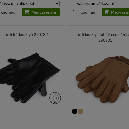
csomag
Megvásárolni
csomag
Megvásár
Férfi bőrkesztyű 290732
Férfi kesztyű kötött csuklórés
290731