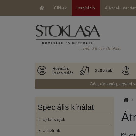
Cikkek
Inspiráció
Ajándék utalván
… már 36 éve Önökkel
Rövidáru
Szövetek
kereskedés
Cég, társaság, egyéni v
Speciális kínálat
Át
Újdonságok
Új színek
Kényelm