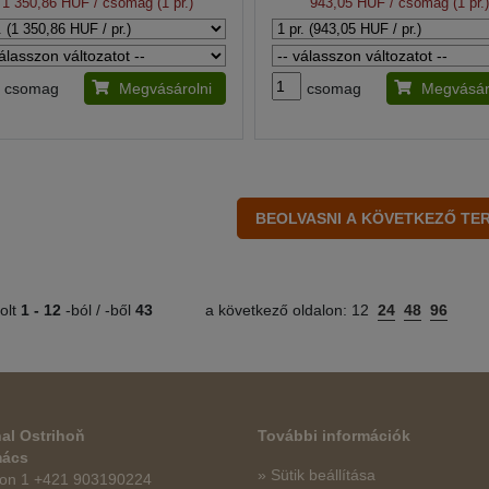
1 350,86 HUF
/ csomag (1 pr.)
943,05 HUF
/ csomag (1 pr.
csomag
Megvásárolni
csomag
Megvásár
olt
1 -
12
-ból / -ből
43
a következő oldalon:
12
24
48
96
al Ostrihoň
További információk
mács
» Sütik beállítása
fon 1 +421 903190224