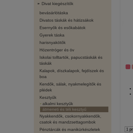
Divat kiegészítők
bevásárlótáska
Divatos táskák és hátizsákok
Esernyők és esőkabátok
Gyerek táska
harisnyakötők
Hózentróger és öv
Iskolai tolltartók, papucstáskák és
táskák
Kalapok, díszkalapok, fejdíszek és
boa
Kendők, sálak, nyakmelegítők és
plédek
Kesztyűk
alkalmi kesztyűk
átmeneti és téli kesztyű
Nyakkendők, csokornyakkendők,
csatok és mandzsettagombok
Pénztárcák és manikürkészletek