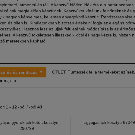
tapintható, átmeneti és téli. A kesztyű időtlen idők óta a ruhatár szerves
ési célnak megfelelően készülnek. Kesztyűket kínálunk felnőtteknek és
ik nagyon kényelmes, kellemes anyagokból készült. Rendszeres visele
ken és télen is. Kínálatunkban biztosan értékelni fogja az elegáns bőrb
 kesztyűket. Hasznos lesz az ujjak felületének módosítása is az érintő
séhez. A kesztyű tökéletesen illeszkedik kicsi és nagy kézre is, hiszen 
öző méretekben kapható.
ÖTLET: Tüntessék fel a termékeket
színek
Szűrés és rendezés
rint
, stb.
olt
1 -
12
-ból / -ből
43
yújas gyerek téli kötött kesztyű
Egyujjas téli kesztyű 8704
290799