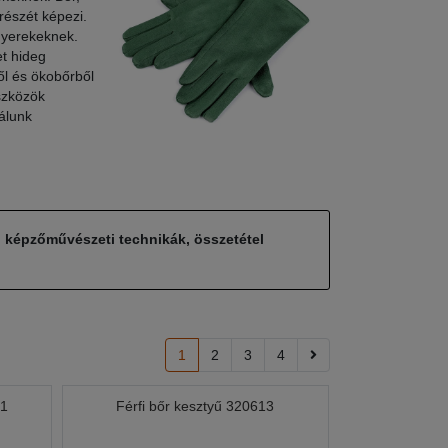
 részét képezi.
 gyerekeknek.
t hideg
ől és ökobőrből
eszközök
nálunk
, képzőművészeti technikák, összetétel
1
2
3
4
91
Férfi bőr kesztyű 320613