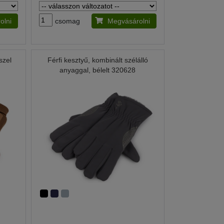
olni
csomag
Megvásárolni
szel
Férfi kesztyű, kombinált szélálló
anyaggal, bélelt 320628