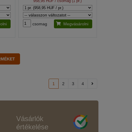
)
958,95 HUF
/ csomag (1 pr.)
olni
csomag
Megvásárolni
1
2
3
4
Vásárlók
értékelése