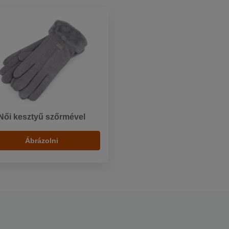
Női kesztyű szőrmével
Ábrázolni