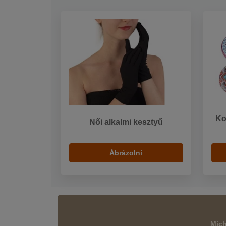
Ko
Női alkalmi kesztyű
Ábrázolni
Mich