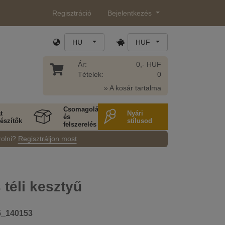
Regisztráció
Bejelentkezés
HU
HUF
Ár:
0,- HUF
Tételek:
0
» A kosár tartalma
Csomagolás
t
Nyári
és
észítők
stílusod
felszerelés
rolni?
Regisztráljon most
 téli kesztyű
5_140153