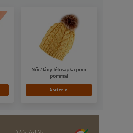
Női / lány téli sapka pom
pommal
Ábrázolni
Vásárlók