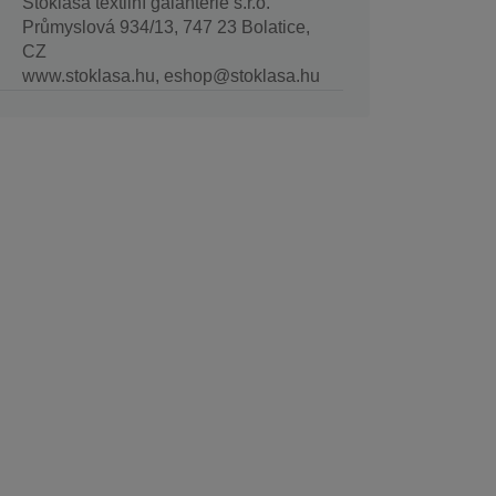
Stoklasa textilní galanterie s.r.o.
Průmyslová 934/13, 747 23 Bolatice,
CZ
www.stoklasa.hu, eshop@stoklasa.hu