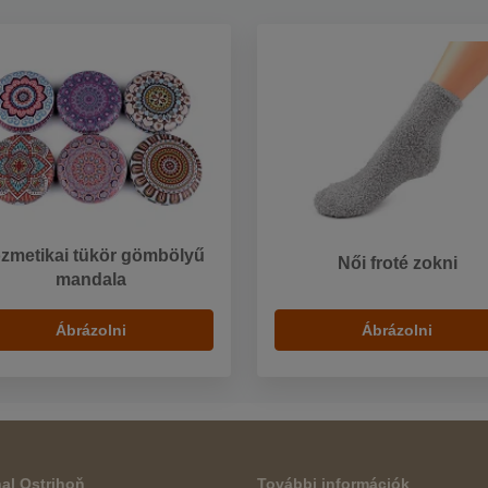
zmetikai tükör gömbölyű
Női froté zokni
mandala
Ábrázolni
Ábrázolni
al Ostrihoň
További információk