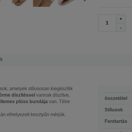
+
-
ek
sok, amelyek stílusosan kiegészítik
rme díszítéssel
vannak díszítve,
összetétel
llemes plüss bundája
van. Télre
Stílusok
zán elhelyezett kesztyűn mérjük.
Fenttartás