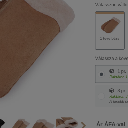
Válasszon válto
1 teve bézs
Válassza a köv
1 pr.
Raktáron
1
3 pr.
Raktáron
3
A kisebb c
Ár ÁFA-val