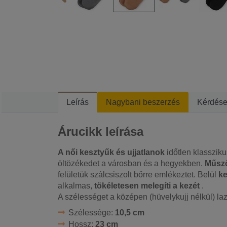
Leírás
Nagybani beszerzés
Kérdés
Árucikk leírása
A női kesztyűk és ujjatlanok
időtlen klassziku
öltözékedet a városban és a hegyekben.
Műsző
felületük szálcsiszolt bőrre emlékeztet. Belül
ke
alkalmas,
tökéletesen melegíti a kezét
.
A szélességet a középen (hüvelykujj nélkül) la
Szélessége:
10,5 cm
Hossz:
23 cm