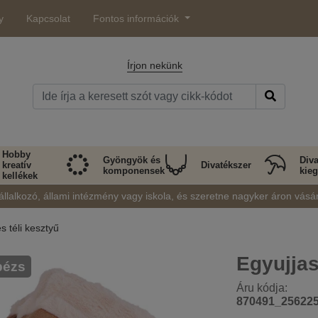
y
Kapcsolat
Fontos információk
Írjon nekünk
Hobby
Gyöngyök és
Diva
kreatív
Divatékszer
komponensek
kieg
kellékek
állalkozó, állami intézmény vagy iskola, és szeretne nagyker áron vásá
s téli kesztyű
Egyujjas
bézs
Áru kódja:
870491_25622