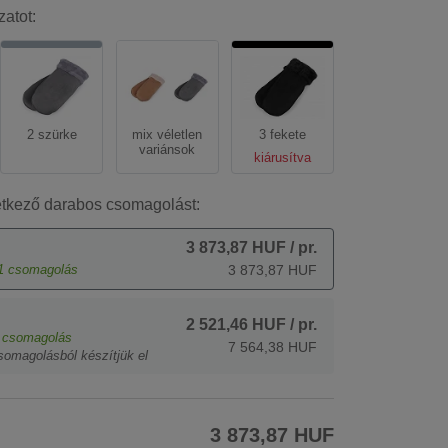
zatot:
2 szürke
mix véletlen
3 fekete
variánsok
kiárusítva
etkező darabos csomagolást:
3 873,87 HUF
/ pr.
1
csomagolás
3 873,87 HUF
2 521,46 HUF
/ pr.
csomagolás
7 564,38 HUF
somagolásból készítjük el
3 873,87 HUF