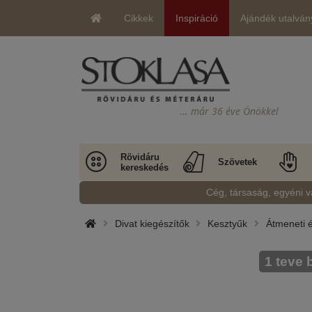
Cikkek
Inspiráció
Ajándék utalván
… már 36 éve Önökkel
Rövidáru
Szövetek
kereskedés
Cég, társaság, egyéni v
Divat kiegészítők
Kesztyűk
Átmeneti é
1 teve 