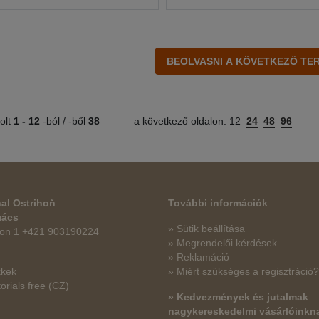
olt
1 -
12
-ból / -ből
38
a következő oldalon:
12
24
48
96
al Ostrihoň
További információk
mács
» Sütik beállítása
fon 1 +421 903190224
» Megrendelői kérdések
» Reklamáció
kkek
» Miért szükséges a regisztráció?
orials free
(CZ)
» Kedvezmények és jutalmak
nagykereskedelmi vásárlóinkn