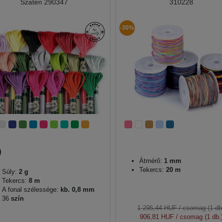
Szatén 290347
310228
-30%
Átmérő:
1 mm
Tekercs:
20 m
Súly:
2 g
Tekercs:
8 m
A fonal szélessége:
kb. 0,8 mm
36
szín
1 295,44 HUF
/ csomag (1 db
906,81 HUF
/ csomag (1 db.