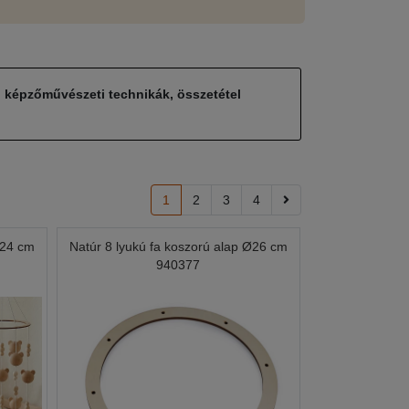
, képzőművészeti technikák, összetétel
1
2
3
4
Ø24 cm
Natúr 8 lyukú fa koszorú alap Ø26 cm
940377