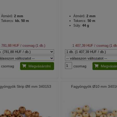
Átmérő:
2 mm
Átmérő:
2 mm
Tekercs:
kb. 50 m
Tekercs:
50 m
Súly:
44 g
781,88 HUF
/ csomag (1 db.)
1 407,39 HUF
/ csomag (1 db
csomag
Megvásárolni
csomag
Megvásár
gyöngyök Strip Ø8 mm 340153
Fagyöngyök Ø10 mm 3401