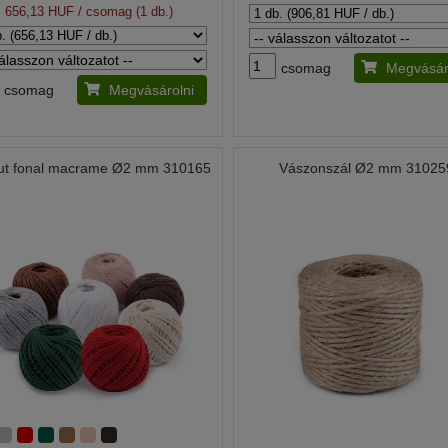
656,13 HUF
/ csomag (1 db.)
csomag
Megvásár
csomag
Megvásárolni
t fonal macrame Ø2 mm 310165
Vászonszál Ø2 mm 31025