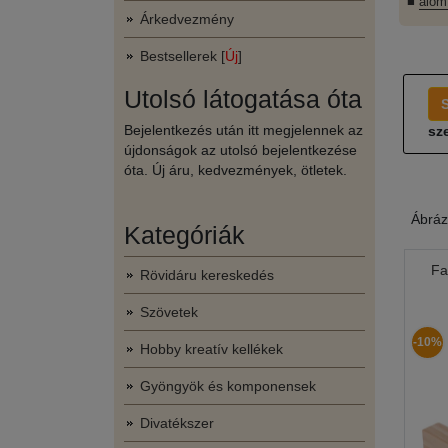
■
álom
Árkedvezmény
Bestsellerek [
Új
]
Utolsó látogatása óta
Bejelentkezés után itt megjelennek az
sze
újdonságok az utolsó bejelentkezése
óta. Új áru, kedvezmények, ötletek.
Ábráz
Kategóriák
Fa
Rövidáru kereskedés
Szövetek
-10%
Hobby kreatív kellékek
Gyöngyök és komponensek
Divatékszer