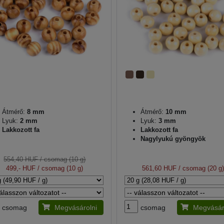
Átmérő:
8 mm
Átmérő:
10 mm
Lyuk:
2 mm
Lyuk:
3 mm
Lakkozott fa
Lakkozott fa
Nagylyukú gyöngyök
554,40 HUF
/ csomag (10 g)
499,- HUF
/ csomag (10 g)
561,60 HUF
/ csomag (20 g
csomag
Megvásárolni
csomag
Megvásár