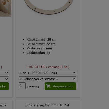
Külső átmérő:
26 cm
Belső átmérő
22 cm
Vastagság:
5 mm
Lakkozatlan lap
.)
1 197,93 HUF
/ csomag (1 db.)
olni
csomag
Megvásárolni
nyos
Juta szallag Ø2 mm 310154