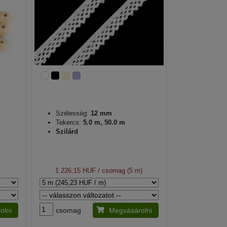
Szélesség:
12 mm
Tekercs:
5.0 m, 50.0 m
Szilárd
)
1 226,15 HUF
/ csomag (5 m)
olni
csomag
Megvásárolni