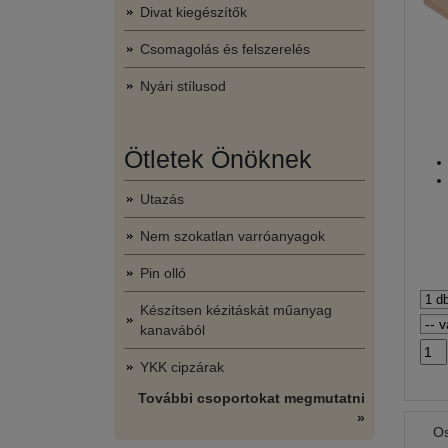
Divat kiegészítők
Csomagolás és felszerelés
Nyári stílusod
Ötletek Önöknek
Utazás
Nem szokatlan varróanyagok
Pin olló
Készítsen kézitáskát műanyag
kanavából
YKK cipzárak
További csoportokat megmutatni
»
Os