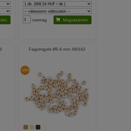
olni
csomag
Megvásárolni
9
Fagyöngyök Ø5-6 mm 340162
-15%