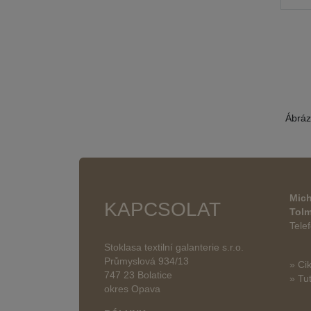
Ábráz
Mich
KAPCSOLAT
Tol
Tele
Stoklasa textilní galanterie s.r.o.
Průmyslová 934/13
» Ci
747 23 Bolatice
» Tut
okres Opava