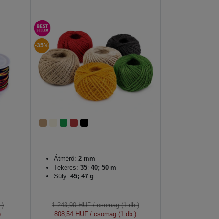
-35%
Átmérő:
2 mm
Tekercs:
35; 40; 50 m
Súly:
45; 47 g
.)
1 243,90 HUF
/ csomag (1 db.)
)
808,54 HUF
/ csomag (1 db.)