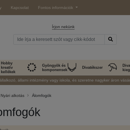
y
Kapcsolat
Fontos információk
Írjon nekünk
Hobby
Gyöngyök és
Diva
kreatív
Divatékszer
komponensek
kieg
kellékek
állalkozó, állami intézmény vagy iskola, és szeretne nagyker áron vásá
Nyári alkotás
Álomfogók
omfogók