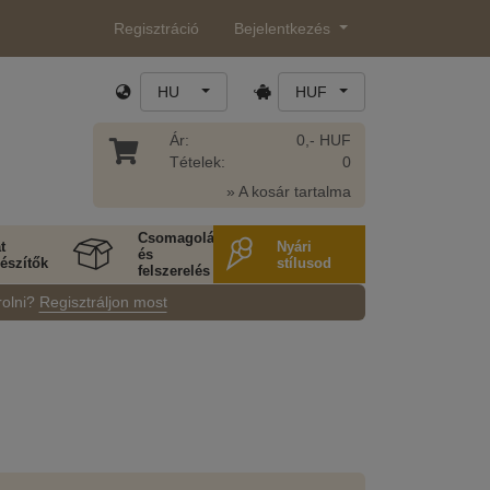
Regisztráció
Bejelentkezés
HU
HUF
Ár:
0,- HUF
Tételek:
0
» A kosár tartalma
Csomagolás
t
Nyári
és
észítők
stílusod
felszerelés
rolni?
Regisztráljon most