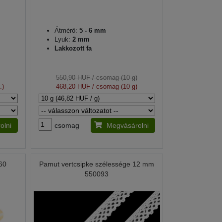
Átmérő:
5 - 6 mm
Lyuk:
2 mm
Lakkozott fa
550,90 HUF
/ csomag (10 g)
.)
468,20 HUF
/ csomag (10 g)
olni
csomag
Megvásárolni
60
Pamut vertcsipke szélessége 12 mm
550093