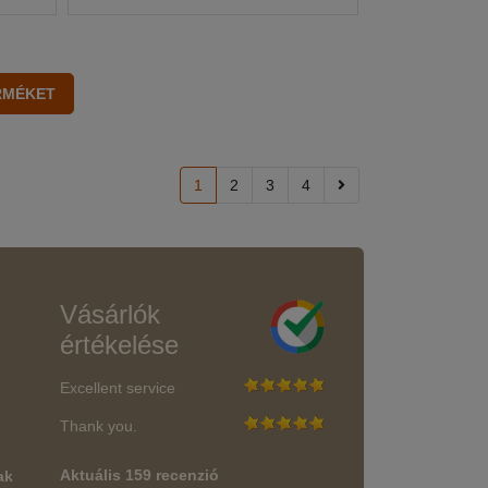
1
2
3
4
Vásárlók
értékelése
Excellent service
Thank you.
Aktuális 159 recenzió
ak