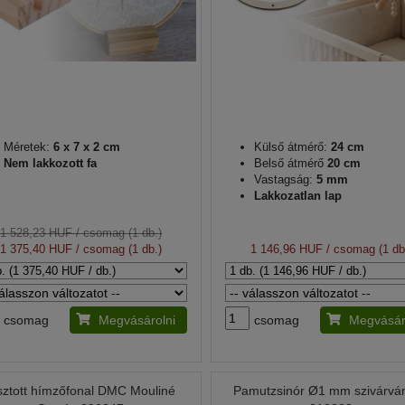
Méretek:
6 x 7 x 2 cm
Külső átmérő:
24 cm
Nem lakkozott fa
Belső átmérő
20 cm
Vastagság:
5 mm
Lakkozatlan lap
1 528,23 HUF
/ csomag (1 db.)
1 375,40 HUF
/ csomag (1 db.)
1 146,96 HUF
/ csomag (1 db
csomag
Megvásárolni
csomag
Megvásár
ztott hímzőfonal DMC Mouliné
Pamutzsinór Ø1 mm szivárvá