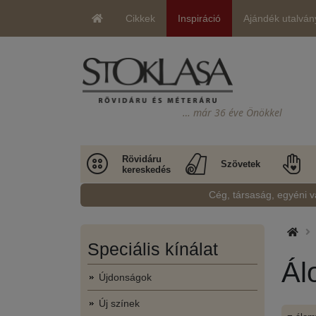
Cikkek
Inspiráció
Ajándék utalván
… már 36 éve Önökkel
Rövidáru
Szövetek
kereskedés
Cég, társaság, egyéni v
Speciális kínálat
Ál
Újdonságok
Új színek