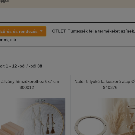
fpgók
ÖTLET: Tüntessék fel a termékeket
színek
Szűrés és rendezés
rint
, stb.
olt
1 -
12
-ból / -ből
38
 állvány hímzőkerethez 6x7 cm
Natúr 8 lyukú fa koszorú alap 
800012
940376