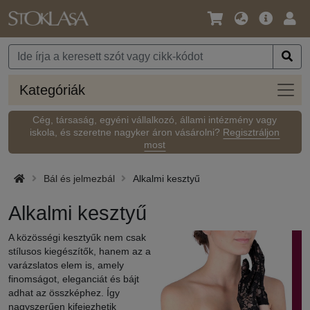
Nyelv
Fő
Beje
/
ajánlat
Pénznem
Kateg
Kategóriák
Cég, társaság, egyéni vállalkozó, állami intézmény vagy
iskola, és szeretne nagyker áron vásárolni?
Regisztráljon
most
Bál és jelmezbál
Alkalmi kesztyű
Alkalmi kesztyű
A közösségi kesztyűk nem csak
stílusos kiegészítők, hanem az a
varázslatos elem is, amely
finomságot, eleganciát és bájt
adhat az összképhez. Így
nagyszerűen kifejezhetik