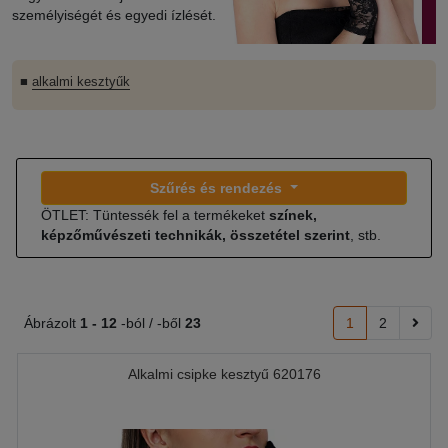
személyiségét és egyedi ízlését.
■
alkalmi kesztyűk
Szűrés és rendezés
ÖTLET: Tüntessék fel a termékeket
színek,
képzőművészeti technikák, összetétel szerint
, stb.
Ábrázolt
1 -
12
-ból / -ből
23
1
2
Alkalmi csipke kesztyű 620176