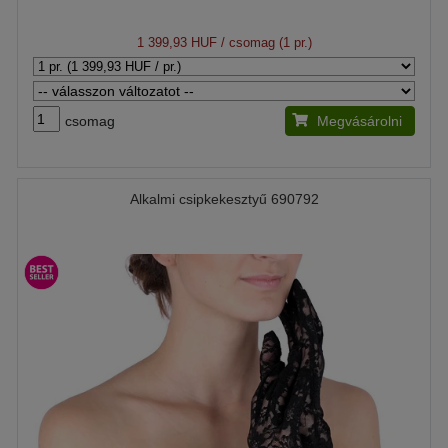
1 399,93 HUF
/ csomag (1 pr.)
csomag
Megvásárolni
Alkalmi csipkekesztyű 690792