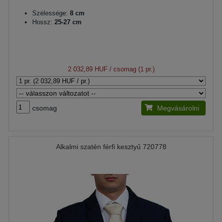
Szélessége:
8 cm
Hossz:
25-27 cm
2 032,89 HUF
/ csomag (1 pr.)
csomag
Megvásárolni
Alkalmi szatén férfi kesztyű 720778