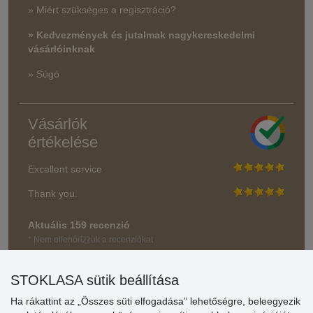
» Miért szükséges a regisztráció?
» Kedvezmények és jutalmak nagykereskedelmi
vásárlóinknak
» Súgó
Vásárlók
értékelése
Excellent service
Thank you.
Aktuális 159 recenzió
* Nem ellenőrizzük a recenziókat
STOKLASA sütik beállítása
Ha rákattint az „Összes süti elfogadása” lehetőségre, beleegyezik