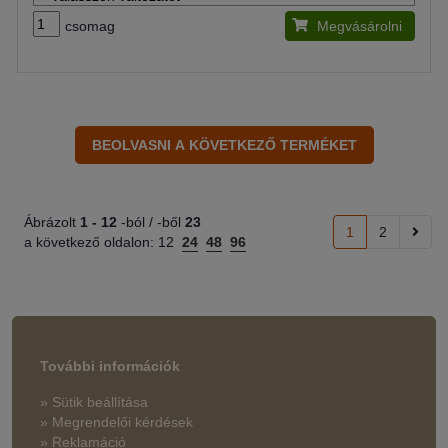
csomag
Megvásárolni
Ábrázolt
1 -
12
-ból / -ből
23
1
2
a következő oldalon:
12
24
48
96
További információk
» Sütik beállítása
» Megrendelői kérdések
» Reklamáció