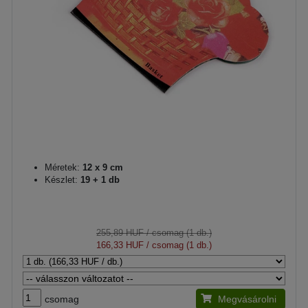
Méretek:
12 x 9 cm
Készlet:
19 + 1 db
255,89 HUF
/ csomag (1 db.)
166,33 HUF
/ csomag (1 db.)
csomag
Megvásárolni