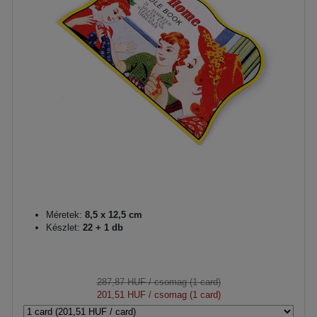
Méretek:
8,5 x 12,5 cm
Készlet:
22 + 1 db
287,87 HUF
/ csomag (1 card)
201,51 HUF
/ csomag (1 card)