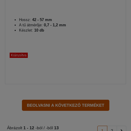
Hossz:
42 - 57 mm
A tű átmérője:
0,7 - 1,2 mm
Készlet:
10 db
Kiárusítva
Ábrázolt
1 -
12
-ból / -ből
13
1
2