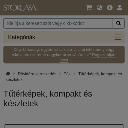
Nyelv
Fő
Beje
/
ajánlat
Pénznem
Kateg
Kategóriák
Cég, társaság, egyéni vállalkozó, állami intézmény vagy
iskola, és szeretne nagyker áron vásárolni?
Regisztráljon
most
Rövidáru kereskedés
Tűk
Tűtérképek, kompakt és
készletek
Tűtérképek, kompakt és
készletek