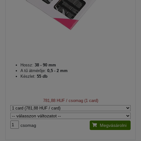
Hossz:
38 - 90 mm
A tű átmérője:
0,5 - 2 mm
Készlet:
55 db
781,88 HUF
/ csomag (1 card)
csomag
Megvásárolni