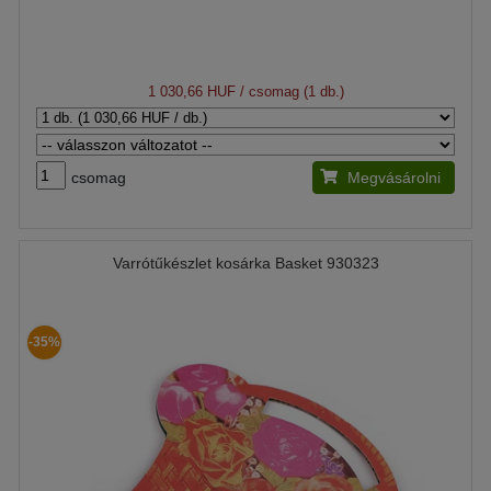
1 030,66 HUF
/ csomag (1 db.)
csomag
Megvásárolni
Varrótűkészlet kosárka Basket 930323
-35%