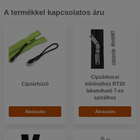
A termékkel kapcsolatos áru
Cipzárkocsi
Cipzárhúzó
bőröndhöz RT20
lakatolható 7-es
spirálhoz
Ábrázolni
Ábrázolni