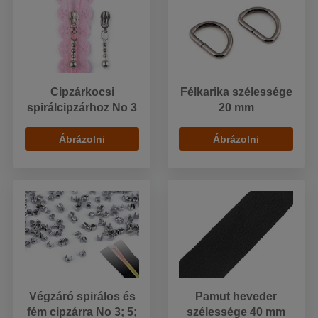
Cipzárkocsi
Félkarika szélessége
spirálcipzárhoz No 3
20 mm
Ábrázolni
Ábrázolni
Végzáró spirálos és
Pamut heveder
fém cipzárra No 3; 5;
szélessége 40 mm