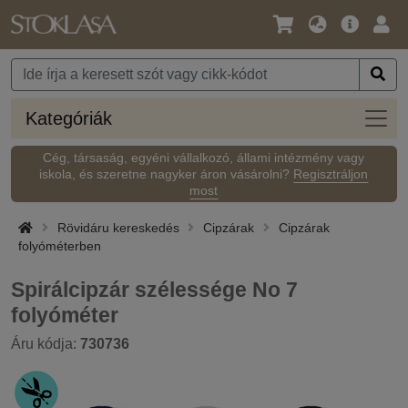
Nyelv
Fő
Beje
/
ajánlat
Pénznem
Kateg
Kategóriák
Cég, társaság, egyéni vállalkozó, állami intézmény vagy
iskola, és szeretne nagyker áron vásárolni?
Regisztráljon
most
Rövidáru kereskedés
Cipzárak
Cipzárak
folyóméterben
Spirálcipzár szélessége No 7
folyóméter
Áru kódja:
730736