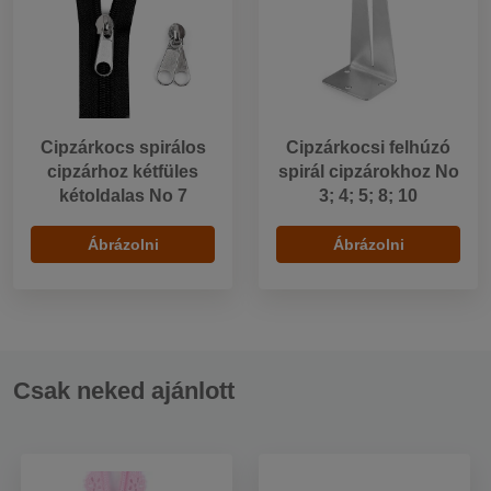
Cipzárkocs spirálos
Cipzárkocsi felhúzó
cipzárhoz kétfüles
spirál cipzárokhoz No
kétoldalas No 7
3; 4; 5; 8; 10
Ábrázolni
Ábrázolni
Csak neked ajánlott