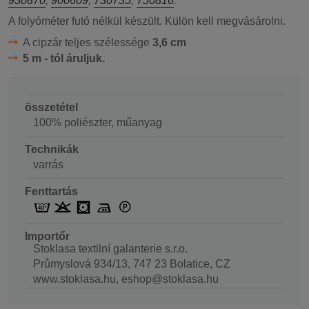
930870
,
900609
,
730735
,
750816
.
A folyóméter futó nélkül készült. Külön kell megvásárolni.
A cipzár teljes szélessége
3,6 cm
5 m - tól áruljuk.
összetétel
100% poliészter, műanyag
Technikák
varrás
Fenttartás
Importőr
Stoklasa textilní galanterie s.r.o.
Průmyslová 934/13, 747 23 Bolatice, CZ
www.stoklasa.hu, eshop@stoklasa.hu