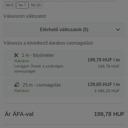
No 5
No 7
No 10
Válasszon változatot:
Elérhető változatok (5)
Válassza a következő darabos csomagolást:
1 m - folyóméter
199,78 HUF
/ m
Raktáron
Levágjuk Önnek a szükséges
199,78 HUF
mennyiséget
139,85 HUF
/ m
25 m - csomagolás
Raktáron
3 496,25 HUF
Ár ÁFA-val
199,78 HUF