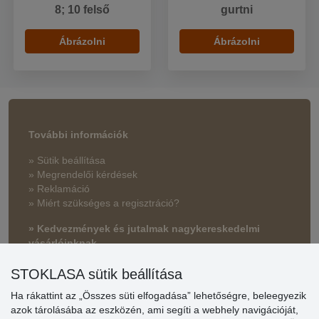
8; 10 felső
gurtni
Ábrázolni
Ábrázolni
További információk
» Sütik beállítása
» Megrendelői kérdések
» Reklamáció
» Miért szükséges a regisztráció?
» Kedvezmények és jutalmak nagykereskedelmi
vásárlóinknak
» Súgó
STOKLASA sütik beállítása
Ha rákattint az „Összes süti elfogadása” lehetőségre, beleegyezik
azok tárolásába az eszközén, ami segíti a webhely navigációját,