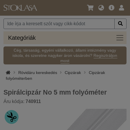
Nyelv
Fő
Beje
/
ajánlat
Pénznem
Kateg
Kategóriák
Cég, társaság, egyéni vállalkozó, állami intézmény vagy
iskola, és szeretne nagyker áron vásárolni?
Regisztráljon
most
Rövidáru kereskedés
Cipzárak
Cipzárak
folyóméterben
Spirálcipzár No 5 mm folyóméter
Áru kódja:
740911