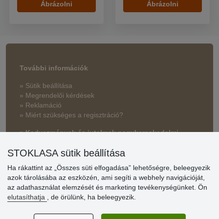
Ábrázolni
Ábrázolni
További információk
» Sütik beállítása
» Megrendelői kérdések
» Reklamáció
» Miért szükséges a regisztráció?
» Kedvezmények és jutalmak nagykereskedelmi
vásárlóinknak
STOKLASA sütik beállítása
» Súgó
Ha rákattint az „Összes süti elfogadása” lehetőségre, beleegyezik
azok tárolásába az eszközén, ami segíti a webhely navigációját,
az adathasználat elemzését és marketing tevékenységünket. Ön
Vásárlók
elutasíthatja
, de örülünk, ha beleegyezik.
értékelése