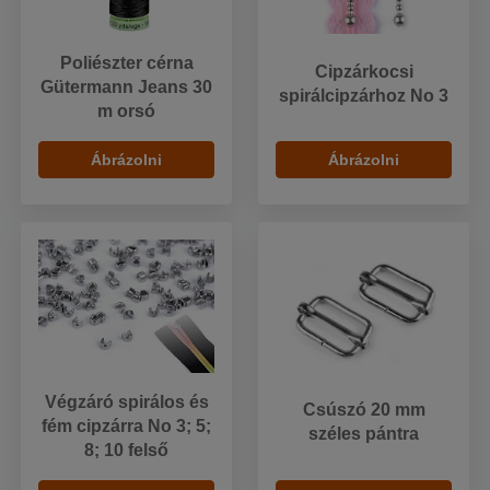
Poliészter cérna
Cipzárkocsi
Gütermann Jeans 30
spirálcipzárhoz No 3
m orsó
Ábrázolni
Ábrázolni
Végzáró spirálos és
Csúszó 20 mm
fém cipzárra No 3; 5;
széles pántra
8; 10 felső