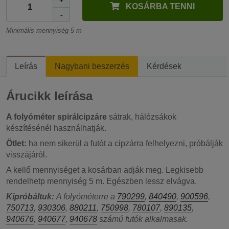
+
KOSÁRBA TENNI
-
Minimális mennyiség 5 m
Leírás
Nagybani beszerzés
Kérdések
Árucikk leírása
A folyóméter spirálcipzáre
sátrak, hálózsákok
készítésénél használhatják.
Ötlet:
ha nem sikerül a futót a cipzárra felhelyezni, próbálják
visszájáról.
A kellő mennyiséget a kosárban adják meg. Legkisebb
rendelhetp mennyiség 5 m. Egészben lessz elvágva.
Kipróbáltuk:
A folyóméterre a
790299
,
840490
,
900596
,
750713
,
930306
,
880211
,
750998
,
780107
,
890135
,
940676
,
940677
,
940678
számú futók alkalmasak.