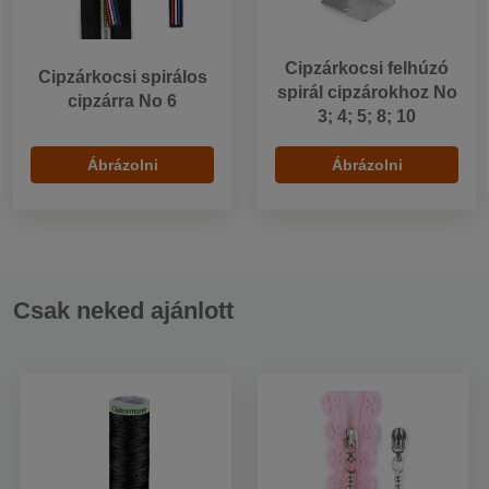
Cipzárkocsi felhúzó
Cipzárkocsi spirálos
spirál cipzárokhoz No
cipzárra No 6
3; 4; 5; 8; 10
Ábrázolni
Ábrázolni
Csak neked ajánlott