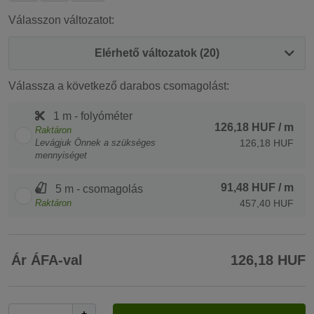
Válasszon változatot:
Elérhető változatok (20)
Válassza a következő darabos csomagolást:
1 m - folyóméter
126,18 HUF
/ m
Raktáron
Levágjuk Önnek a szükséges
126,18 HUF
mennyiséget
91,48 HUF
/ m
5 m - csomagolás
Raktáron
457,40 HUF
Ár ÁFA-val
126,18 HUF