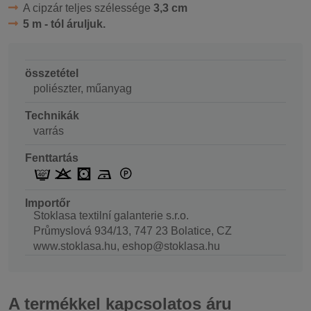
A cipzár teljes szélessége
3,3 cm
5 m - tól áruljuk.
összetétel
poliészter, műanyag
Technikák
varrás
Fenttartás
Importőr
Stoklasa textilní galanterie s.r.o.
Průmyslová 934/13, 747 23 Bolatice, CZ
www.stoklasa.hu, eshop@stoklasa.hu
A termékkel kapcsolatos áru