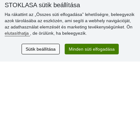
STOKLASA sütik beállítása
» Súgó
Ha rákattint az „Összes süti elfogadása” lehetőségre, beleegyezik
azok tárolásába az eszközén, ami segíti a webhely navigációját,
az adathasználat elemzését és marketing tevékenységünket. Ön
Vásárlók
elutasíthatja
, de örülünk, ha beleegyezik.
értékelése
Sütik beállítása
Minden süti elfogadása
Excellent service
Thank you.
Aktuális 159 recenzió
* Nem ellenőrizzük a recenziókat