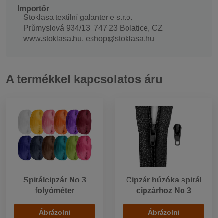
Importőr
Stoklasa textilní galanterie s.r.o.
Průmyslová 934/13, 747 23 Bolatice, CZ
www.stoklasa.hu, eshop@stoklasa.hu
A termékkel kapcsolatos áru
Spirálcipzár No 3
Cipzár húzóka spirál
folyóméter
cipzárhoz No 3
Ábrázolni
Ábrázolni