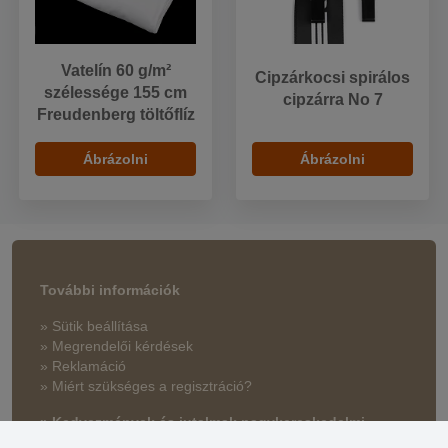
Vatelín 60 g/m²
Cipzárkocsi spirálos
szélessége 155 cm
cipzárra No 7
Freudenberg töltőflíz
Ábrázolni
Ábrázolni
További információk
» Sütik beállítása
» Megrendelői kérdések
» Reklamáció
» Miért szükséges a regisztráció?
» Kedvezmények és jutalmak nagykereskedelmi
vásárlóinknak