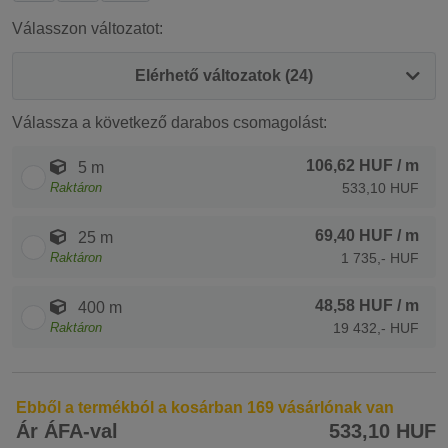
Válasszon változatot:
Elérhető változatok (24)
Válassza a következő darabos csomagolást:
106,62 HUF
/ m
5 m
Raktáron
533,10 HUF
69,40 HUF
/ m
25 m
Raktáron
1 735,- HUF
48,58 HUF
/ m
400 m
Raktáron
19 432,- HUF
Ebből a termékból a kosárban 169 vásárlónak van
Ár ÁFA-val
533,10 HUF