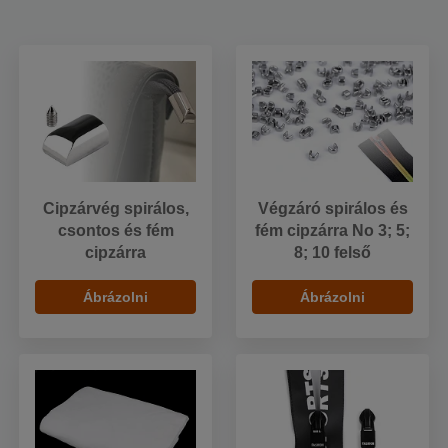
Cipzárvég spirálos,
Végzáró spirálos és
csontos és fém
fém cipzárra No 3; 5;
cipzárra
8; 10 felső
Ábrázolni
Ábrázolni