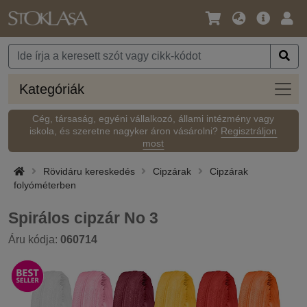
Nyelv
Fő
Beje
/
ajánlat
Pénznem
Kateg
Kategóriák
Cég, társaság, egyéni vállalkozó, állami intézmény vagy
iskola, és szeretne nagyker áron vásárolni?
Regisztráljon
most
Rövidáru kereskedés
Cipzárak
Cipzárak
folyóméterben
Spirálos cipzár No 3
Áru kódja:
060714