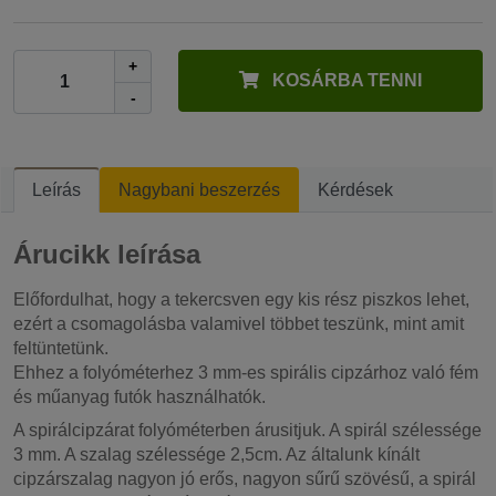
+
KOSÁRBA TENNI
-
Leírás
Nagybani beszerzés
Kérdések
Árucikk leírása
Előfordulhat, hogy a tekercsven egy kis rész piszkos lehet,
ezért a csomagolásba valamivel többet teszünk, mint amit
feltüntetünk.
Ehhez a folyóméterhez 3 mm-es spirális cipzárhoz való fém
és műanyag futók használhatók.
A spirálcipzárat folyóméterben árusitjuk. A spirál szélessége
3 mm. A szalag szélessége 2,5cm. Az általunk kínált
cipzárszalag nagyon jó erős, nagyon sűrű szövésű, a spirál