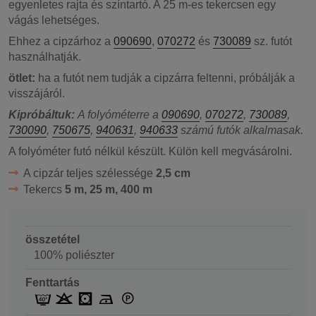
egyenletes rajta és színtartó. A 25 m-es tekercsen egy
vágás lehetséges.
Ehhez a cipzárhoz a
090690
,
070272
és
730089
sz. futót
használhatják.
ötlet:
ha a futót nem tudják a cipzárra feltenni, próbálják a
visszájáról.
Kipróbáltuk:
A folyóméterre a
090690
,
070272
,
730089
,
730090
,
750675
,
940631
,
940633
számú futók alkalmasak.
A folyóméter futó nélkül készült. Külön kell megvásárolni.
A cipzár teljes szélessége
2,5 cm
Tekercs
5 m, 25 m, 400 m
összetétel
100% poliészter
Fenttartás