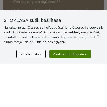
» Miért szükséges a regisztráció?
» Kedvezmények és jutalmak nagykereskedelmi
vásárlóinknak
STOKLASA sütik beállítása
» Súgó
Ha rákattint az „Összes süti elfogadása” lehetőségre, beleegyezik
azok tárolásába az eszközén, ami segíti a webhely navigációját,
az adathasználat elemzését és marketing tevékenységünket. Ön
Vásárlók
elutasíthatja
, de örülünk, ha beleegyezik.
értékelése
Sütik beállítása
Minden süti elfogadása
Excellent service
Thank you.
Aktuális 159 recenzió
* Nem ellenőrizzük a recenziókat