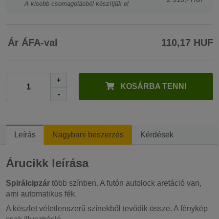
A kisebb csomagolásból készítjük el
Ár ÁFA-val
110,17 HUF
+
KOSÁRBA TENNI
-
Leírás
Nagybani beszerzés
Kérdések
Árucikk leírása
Spirálcipzár
több színben. A futón autolock aretáció van,
ami automatikus fék.
A készlet véletlenszerű színekből tevődik össze. A fénykép