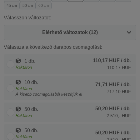
45 cm
50 cm
60 cm
Válasszon változatot:
Elérhető változatok (12)
Válassza a következő darabos csomagolást:
110,17 HUF
/ db.
1 db.
Raktáron
110,17 HUF
10 db.
71,71 HUF
/ db.
Raktáron
717,10 HUF
A kisebb csomagolásból készítjük el
50,20 HUF
/ db.
50 db.
Raktáron
2 510,- HUF
50 db.
50,20 HUF
/ db.
Raktáron
2 510,- HUF