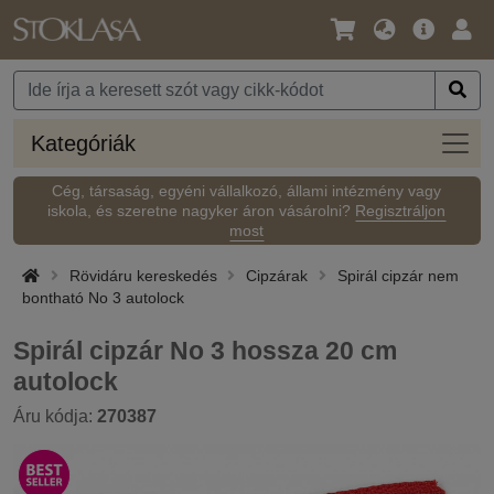
Nyelv
Fő
Beje
/
ajánlat
Pénznem
Kateg
Kategóriák
Cég, társaság, egyéni vállalkozó, állami intézmény vagy
iskola, és szeretne nagyker áron vásárolni?
Regisztráljon
most
Rövidáru kereskedés
Cipzárak
Spirál cipzár nem
bontható No 3 autolock
Spirál cipzár No 3 hossza 20 cm
autolock
Áru kódja:
270387