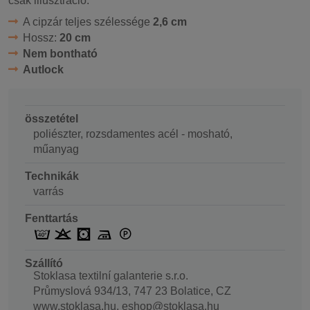
csak illusztráció.
A cipzár teljes szélessége
2,6 cm
Hossz:
20 cm
Nem bontható
Autlock
összetétel
poliészter, rozsdamentes acél - mosható,
műanyag
Technikák
varrás
Fenttartás
Szállító
Stoklasa textilní galanterie s.r.o.
Průmyslová 934/13, 747 23 Bolatice, CZ
www.stoklasa.hu, eshop@stoklasa.hu