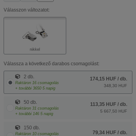
Válasszon változatot:
nikkel
Válassza a következő darabos csomagolást:
2 db.
174,15 HUF
/ db.
Raktáron
16
csomagolás
348,30 HUF
+ további
3650
5 napig
50 db.
113,35 HUF
/ db.
Raktáron
31
csomagolás
5 667,50 HUF
+ további
146
5 napig
150 db.
79,34 HUF
/ db.
Raktáron
10
csomagolás