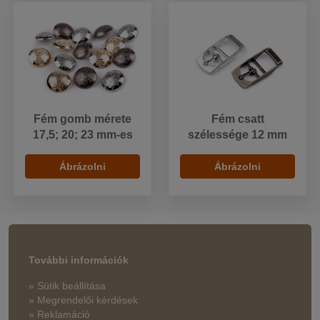
Fém gomb mérete
Fém csatt
17,5; 20; 23 mm-es
szélessége 12 mm
Ábrázolni
Ábrázolni
További információk
» Sütik beállítása
» Megrendelői kérdések
» Reklamáció