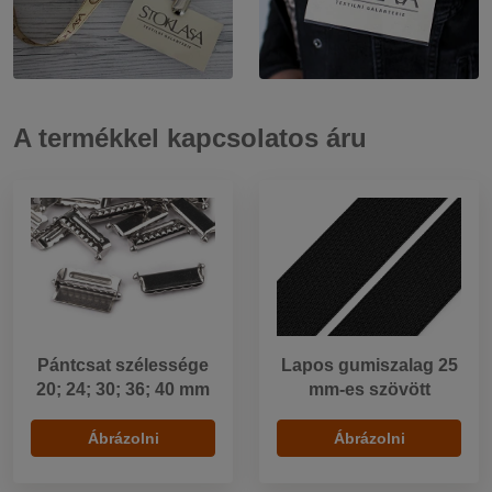
A termékkel kapcsolatos áru
Pántcsat szélessége
Lapos gumiszalag 25
20; 24; 30; 36; 40 mm
mm-es szövött
Ábrázolni
Ábrázolni