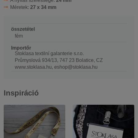
A nyílás szélessége:
24 mm
Méretek:
27 x 34 mm
összetétel
fém
Importőr
Stoklasa textilní galanterie s.r.o.
Průmyslová 934/13, 747 23 Bolatice, CZ
www.stoklasa.hu, eshop@stoklasa.hu
Inspiráció