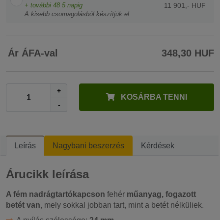
+ további
48
5 napig
11 901,- HUF
A kisebb csomagolásból készítjük el
Ár ÁFA-val
348,30 HUF
+
KOSÁRBA TENNI
-
Leírás
Nagybani beszerzés
Kérdések
Árucikk leírása
A fém nadrágtartókapcson
fehér
műanyag, fogazott
betét van
, mely sokkal jobban tart, mint a betét nélküliek.