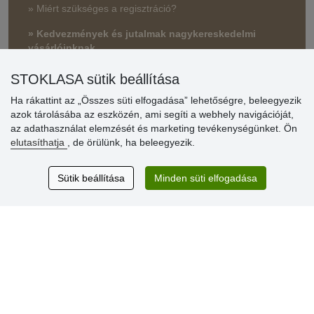
» Miért szükséges a regisztráció?
» Kedvezmények és jutalmak nagykereskedelmi
vásárlóinknak
» Súgó
STOKLASA sütik beállítása
Ha rákattint az „Összes süti elfogadása” lehetőségre, beleegyezik
azok tárolásába az eszközén, ami segíti a webhely navigációját,
Vásárlók
az adathasználat elemzését és marketing tevékenységünket. Ön
értékelése
elutasíthatja
, de örülünk, ha beleegyezik.
Excellent service
Sütik beállítása
Minden süti elfogadása
Thank you.
Aktuális 159 recenzió
* Nem ellenőrizzük a recenziókat