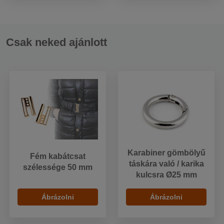
Csak neked ajánlott
Karabiner gömbölyű
Fém kabátcsat
táskára való / karika
szélessége 50 mm
kulcsra Ø25 mm
Ábrázolni
Ábrázolni