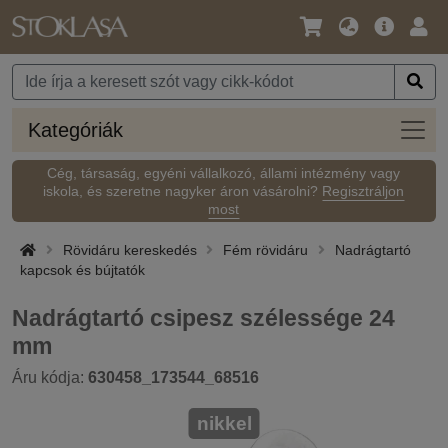
Nyelv
Fő
Beje
/
ajánlat
Pénznem
Kateg
Kategóriák
Cég, társaság, egyéni vállalkozó, állami intézmény vagy
iskola, és szeretne nagyker áron vásárolni?
Regisztráljon
most
Rövidáru kereskedés
Fém rövidáru
Nadrágtartó
kapcsok és bújtatók
Nadrágtartó csipesz szélessége 24
mm
Áru kódja:
630458_173544_68516
nikkel