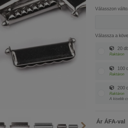
Válasszon válto
Válassza a köv
20 db
Raktáron
100 d
Raktáron
200 d
Raktáron
A kisebb c
Ár ÁFA-val