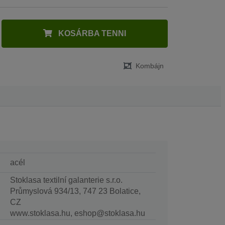
KOSÁRBA TENNI
Kombájn
acél
Stoklasa textilní galanterie s.r.o.
Průmyslová 934/13, 747 23 Bolatice,
CZ
www.stoklasa.hu, eshop@stoklasa.hu