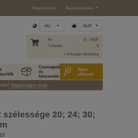
Regisztráció
Bejelentkezés
HU
HUF
Ár:
0,- HUF
Tételek:
0
» A kosár tartalma
Csomagolás
t
Nyári
és
észítők
stílusod
felszerelés
rolni?
Regisztráljon most
 szélessége 20; 24; 30;
mm
53