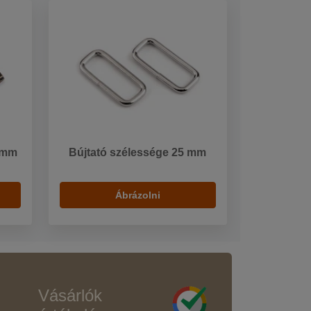
2 mm
Bújtató szélessége 25 mm
Ábrázolni
Vásárlók