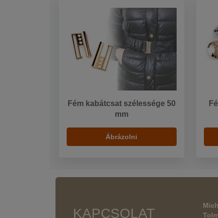
Fém kabátcsat szélessége 50
Fé
mm
Ábrázolni
Mich
KAPCSOLAT
Tol