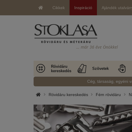
Cikkek
Inspiráció
Ajándék utalván
… már 36 éve Önökkel
Rövidáru
Szövetek
kereskedés
Cég, társaság, egyéni v
Rövidáru kereskedés
Fém rövidáru
N