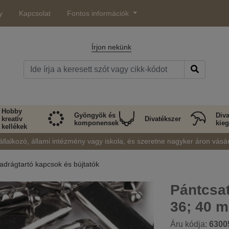
y
Kapcsolat
Fontos információk
Írjon nekünk
Hobby
Gyöngyök és
Diva
kreatív
Divatékszer
komponensek
kieg
kellékek
állalkozó, állami intézmény vagy iskola, és szeretne nagyker áron vásá
adrágtartó kapcsok és bújtatók
Pántcsat
36; 40 
Áru kódja:
6300