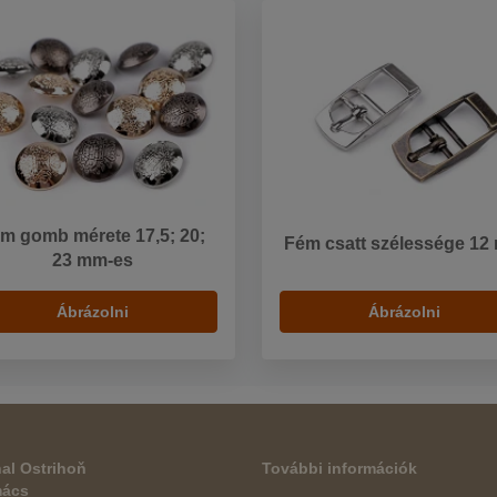
m gomb mérete 17,5; 20;
Fém csatt szélessége 1
23 mm-es
Ábrázolni
Ábrázolni
al Ostrihoň
További információk
mács