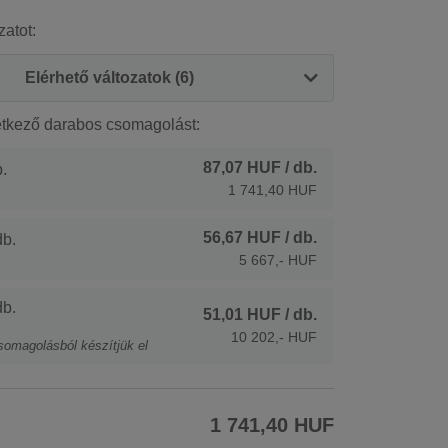
zatot:
Elérhető változatok (6)
etkező darabos csomagolást:
87,07 HUF
/ db.
.
1 741,40 HUF
56,67 HUF
/ db.
b.
5 667,- HUF
b.
51,01 HUF
/ db.
10 202,- HUF
somagolásból készítjük el
1 741,40 HUF