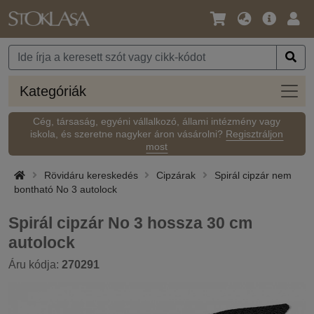
Nyelv
Fő
Beje
/
ajánlat
Pénznem
Kateg
Kategóriák
Cég, társaság, egyéni vállalkozó, állami intézmény vagy
iskola, és szeretne nagyker áron vásárolni?
Regisztráljon
most
Rövidáru kereskedés
Cipzárak
Spirál cipzár nem
bontható No 3 autolock
Spirál cipzár No 3 hossza 30 cm
autolock
Áru kódja:
270291