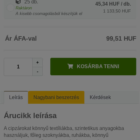
25 db.
45,34 HUF
/ db.
Raktáron
1 133,50 HUF
A kisebb csomagolásból készítjük el
Ár ÁFA-val
99,51 HUF
+
KOSÁRBA TENNI
-
Leírás
Nagybani beszerzés
Kérdések
Árucikk leírása
A cipzárokat könnyű textíliákba, szintetikus anyagokba
használjuk, főleg szoknyákba, ruhákba, könnyű