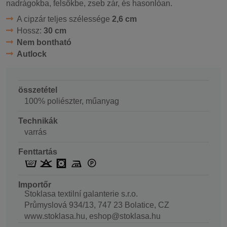
nadrágokba, felsőkbe, zseb zár, és hasonlóan.
A cipzár teljes szélessége
2,6 cm
Hossz:
30 cm
Nem bontható
Autlock
összetétel
100% poliészter, műanyag
Technikák
varrás
Fenttartás
Importőr
Stoklasa textilní galanterie s.r.o.
Průmyslová 934/13, 747 23 Bolatice, CZ
www.stoklasa.hu, eshop@stoklasa.hu