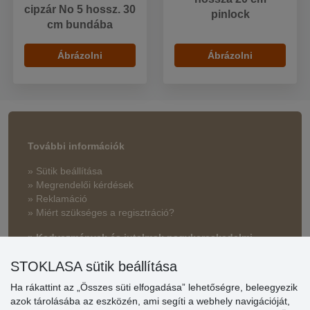
cipzár No 5 hossz. 30
pinlock
cm bundába
Ábrázolni
Ábrázolni
További információk
» Sütik beállítása
» Megrendelői kérdések
» Reklamáció
» Miért szükséges a regisztráció?
» Kedvezmények és jutalmak nagykereskedelmi
vásárlóinknak
STOKLASA sütik beállítása
» Súgó
Ha rákattint az „Összes süti elfogadása” lehetőségre, beleegyezik
azok tárolásába az eszközén, ami segíti a webhely navigációját,