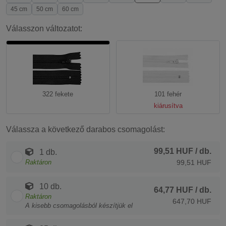
45 cm
50 cm
60 cm
Válasszon változatot:
322 fekete
101 fehér
kiárusítva
Válassza a következő darabos csomagolást:
99,51 HUF
/ db.
1 db.
Raktáron
99,51 HUF
10 db.
64,77 HUF
/ db.
Raktáron
647,70 HUF
A kisebb csomagolásból készítjük el