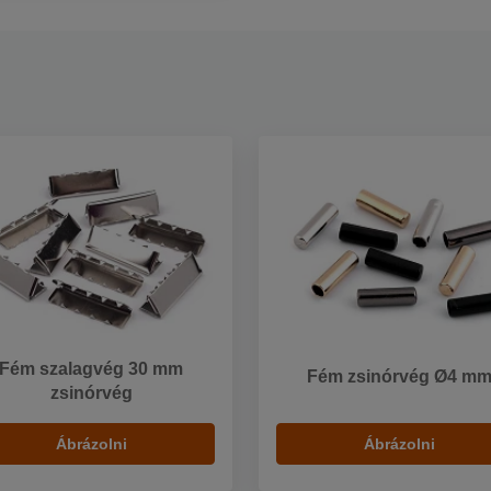
Fém szalagvég 30 mm
Fém zsinórvég Ø4 m
zsinórvég
Ábrázolni
Ábrázolni