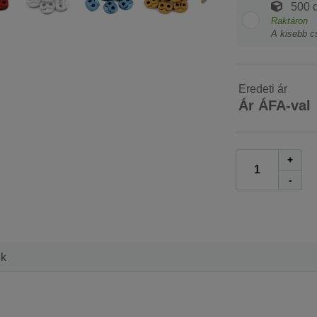
500 d
Raktáron
A kisebb c
Eredeti ár
Ár ÁFA-val
+
-
ek