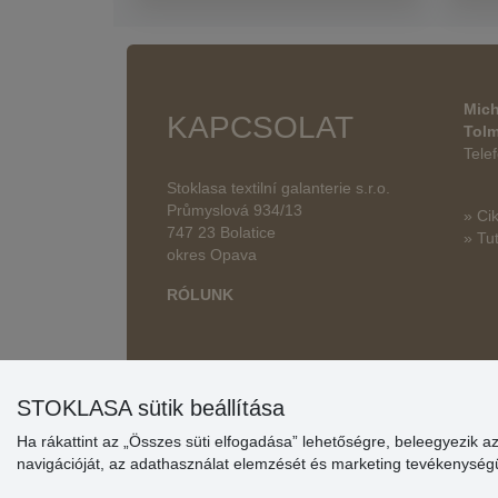
Mich
KAPCSOLAT
Tol
Tele
Stoklasa textilní galanterie s.r.o.
Průmyslová 934/13
» Ci
747 23 Bolatice
» Tut
okres Opava
RÓLUNK
STOKLASA sütik beállítása
Ha rákattint az „Összes süti elfogadása” lehetőségre, beleegyezik a
navigációját, az adathasználat elemzését és marketing tevékenysé