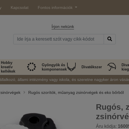
y
Kapcsolat
Fontos információk
Írjon nekünk
Hobby
Gyöngyök és
Diva
kreatív
Divatékszer
komponensek
kieg
kellékek
állalkozó, állami intézmény vagy iskola, és szeretne nagyker áron vásá
zsinórvégek
Rugós szorítók, műanyag zsinórvégek és eko bőrből
Rugós, z
zsinórv
Áru kódja:
1600