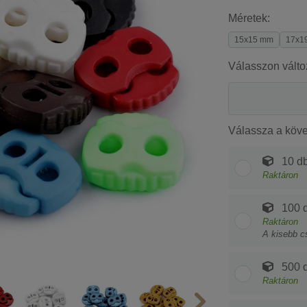
Méretek:
15x15 mm
17x1
Válasszon válto
Válassza a köv
10 db
Raktáron
100 d
Raktáron
A kisebb c
500 d
Raktáron