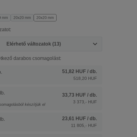
9 mm
20x20 mm
20x20 mm
zatot:
Elérhető változatok (13)
etkező darabos csomagolást:
51,82 HUF
/ db.
.
518,20 HUF
b.
33,73 HUF
/ db.
3 373,- HUF
somagolásból készítjük el
23,61 HUF
/ db.
b.
11 805,- HUF