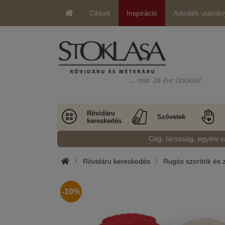
Cikkek
Inspiráció
Ajándék utalván
… már 36 éve Önökkel
Rövidáru
Szövetek
kereskedés
Cég, társaság, egyéni v
Rövidáru kereskedés
Rugós szorítók és 
-10%