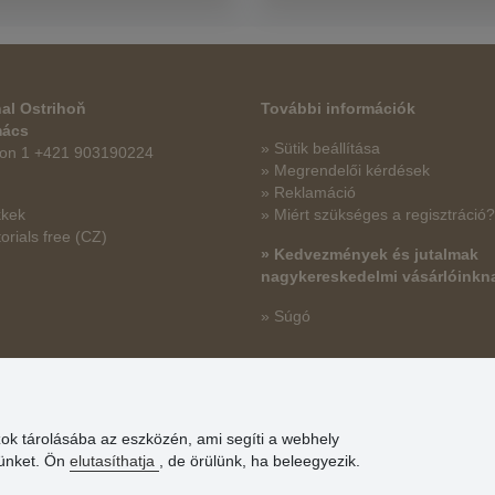
al Ostrihoň
További információk
mács
» Sütik beállítása
fon 1 +421 903190224
» Megrendelői kérdések
» Reklamáció
kkek
» Miért szükséges a regisztráció?
orials free
(CZ)
» Kedvezmények és jutalmak
nagykereskedelmi vásárlóinkn
» Súgó
zok tárolásába az eszközén, ami segíti a webhely
günket. Ön
elutasíthatja
, de örülünk, ha beleegyezik.
© Stoklasa textilní galanterie s.r.o. 2026.