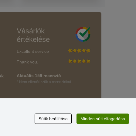
Vásárlók
értékelése
Excellent service
Thank you.
Aktuális 159 recenzió
ak
* Nem ellenőrizzük a recenziókat
Sütik beállítása
Minden süti elfogadása