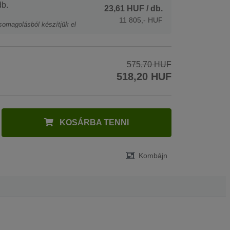
b.
23,61 HUF
/ db.
11 805,- HUF
somagolásból készítjük el
575,70 HUF
518,20 HUF
KOSÁRBA TENNI
Kombájn