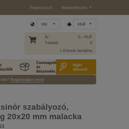
Regisztráció
Bejelentkezés
HU
HUF
Ár:
0,- HUF
Tételek:
0
» A kosár tartalma
Csomagolás
t
Nyári
és
észítők
stílusod
felszerelés
rolni?
Regisztráljon most
sinór szabályozó,
ég 20x20 mm malacka
53