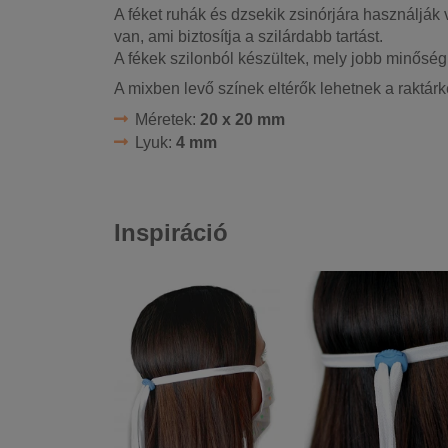
A féket ruhák és dzsekik zsinórjára használják
van, ami biztosítja a szilárdabb tartást.
A fékek szilonból készültek, mely jobb minős
A mixben levő színek eltérők lehetnek a raktárk
Méretek:
20 x 20 mm
Lyuk:
4 mm
Inspiráció