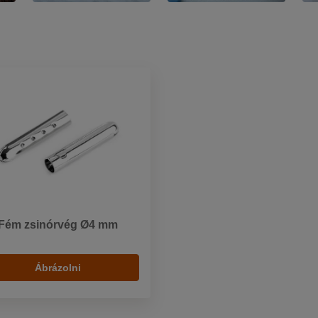
Fém zsinórvég Ø4 mm
Ábrázolni