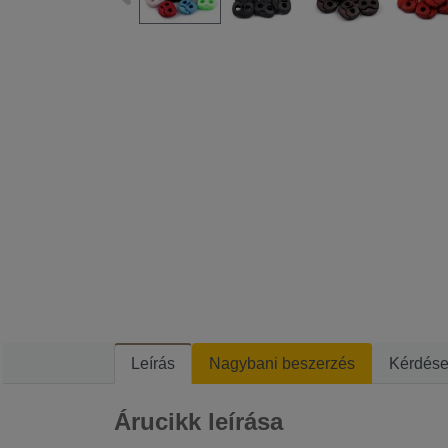
Leírás
Nagybani beszerzés
Kérdés
Árucikk leírása