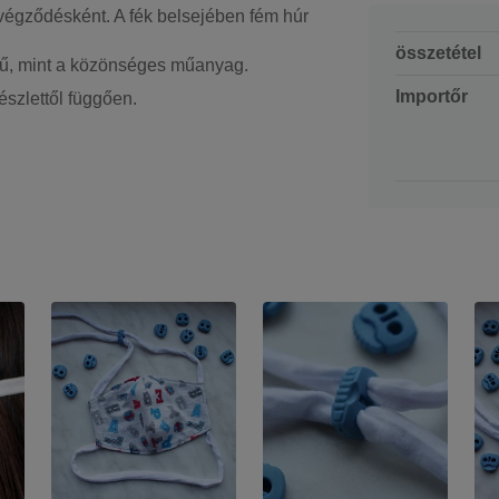
 végződésként. A fék belsejében fém húr
összetétel
égű, mint a közönséges műanyag.
Importőr
észlettől függően.