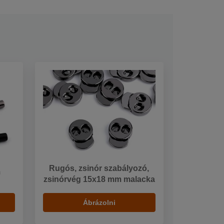
Rugós, zsinór szabályozó,
m
zsinórvég 15x18 mm malacka
Ábrázolni