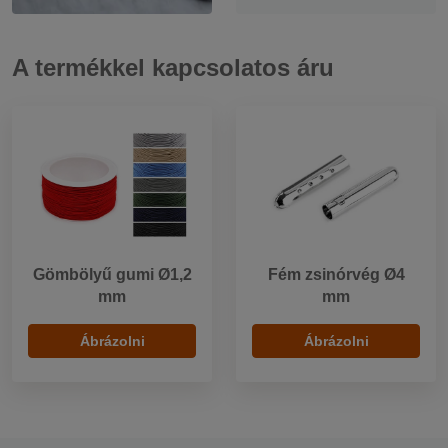
A termékkel kapcsolatos áru
Gömbölyű gumi Ø1,2
Fém zsinórvég Ø4
mm
mm
Ábrázolni
Ábrázolni