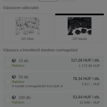
Válasszon változatot:
101 fehér
332 fekete
Válassza a következő darabos csomagolást:
117,28 HUF
/ db.
10 db.
Raktáron
1 172,80 HUF
50 db.
76,34 HUF
/ db.
Raktáron
3 817,- HUF
A kisebb csomagolásból készítjük el
53,44 HUF
/ db.
200 db.
Raktáron
10 688,- HUF