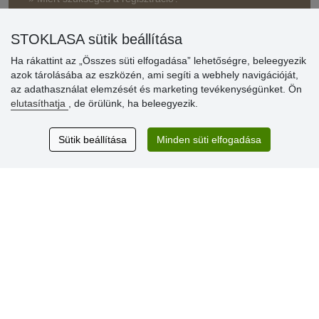
» Kedvezmények és jutalmak nagykereskedelmi
STOKLASA sütik beállítása
vásárlóinknak
Ha rákattint az „Összes süti elfogadása” lehetőségre, beleegyezik
» Súgó
azok tárolásába az eszközén, ami segíti a webhely navigációját,
az adathasználat elemzését és marketing tevékenységünket. Ön
elutasíthatja
, de örülünk, ha beleegyezik.
Vásárlók
értékelése
Sütik beállítása
Minden süti elfogadása
Excellent service
Thank you.
Aktuális 159 recenzió
* Nem ellenőrizzük a recenziókat