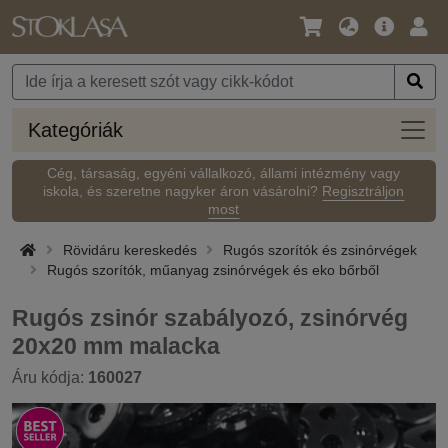
Nyelv
Fő
Beje
/
ajánlat
Pénznem
Kateg
Kategóriák
Cég, társaság, egyéni vállalkozó, állami intézmény vagy
iskola, és szeretne nagyker áron vásárolni?
Regisztráljon
most
Rövidáru kereskedés
Rugós szorítók és zsinórvégek
Rugós szorítók, műanyag zsinórvégek és eko bőrből
Rugós zsinór szabályozó, zsinórvég
20x20 mm malacka
Áru kódja:
160027