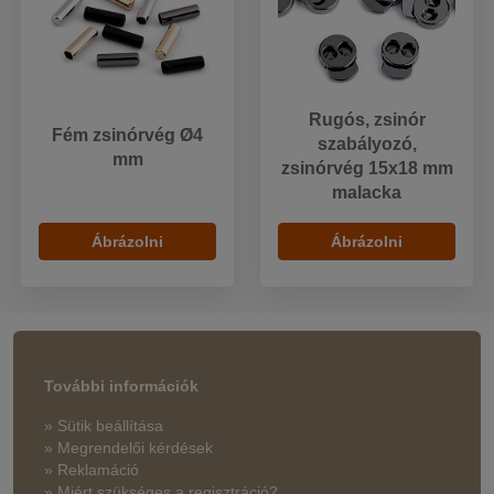
Rugós, zsinór
Fém zsinórvég Ø4
szabályozó,
mm
zsinórvég 15x18 mm
malacka
Ábrázolni
Ábrázolni
További információk
» Sütik beállítása
» Megrendelői kérdések
» Reklamáció
» Miért szükséges a regisztráció?