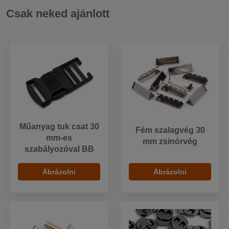
Csak neked ajánlott
Műanyag tuk csat 30
Fém szalagvég 30
mm-es
mm zsinórvég
szabályozóval BB
Ábrázolni
Ábrázolni