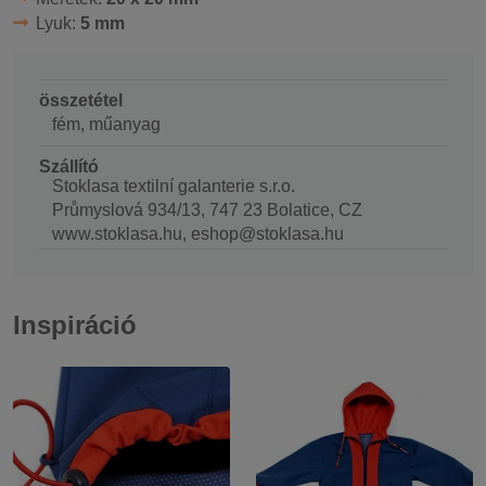
Lyuk:
5 mm
összetétel
fém, műanyag
Szállító
Stoklasa textilní galanterie s.r.o.
Průmyslová 934/13, 747 23 Bolatice, CZ
www.stoklasa.hu, eshop@stoklasa.hu
Inspiráció