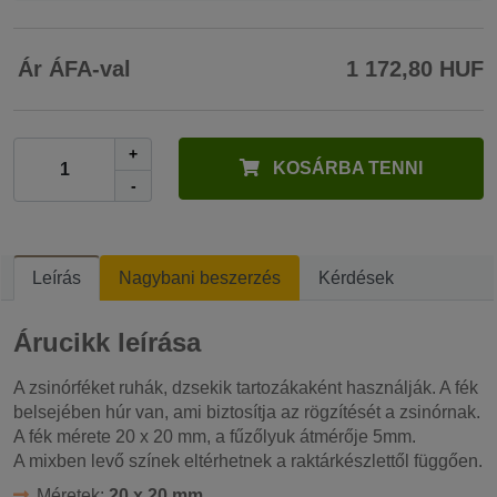
Ár ÁFA-val
1 172,80 HUF
+
KOSÁRBA TENNI
-
Leírás
Nagybani beszerzés
Kérdések
Árucikk leírása
A zsinórféket ruhák, dzsekik tartozákaként használják. A fék
belsejében húr van, ami biztosítja az rögzítését a zsinórnak.
A fék mérete 20 x 20 mm, a fűzőlyuk átmérője 5mm.
A mixben levő színek eltérhetnek a raktárkészlettől függően.
Méretek:
20 x 20 mm