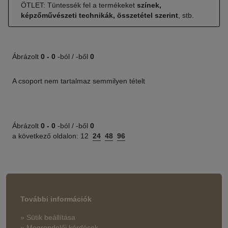
ÖTLET: Tüntessék fel a termékeket
színek,
képzőművészeti technikák, összetétel szerint
, stb.
Ábrázolt
0 -
0
-ból / -ből
0
A csoport nem tartalmaz semmilyen tételt
Ábrázolt
0 -
0
-ból / -ből
0
a következő oldalon:
12
24
48
96
További információk
» Sütik beállítása
» Megrendelői kérdések