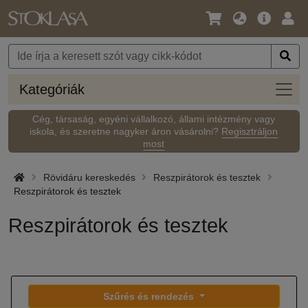
Nyelv
Fő
Beje
/
ajánlat
Pénznem
Kateg
Kategóriák
Cég, társaság, egyéni vállalkozó, állami intézmény vagy
iskola, és szeretne nagyker áron vásárolni?
Regisztráljon
most
Rövidáru kereskedés
Reszpirátorok és tesztek
Reszpirátorok és tesztek
Reszpirátorok és tesztek
Szűrés és rendezés