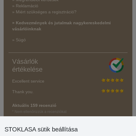
» Reklamáció
» Miért szükséges a regisztráció?
» Kedvezmények és jutalmak nagykereskedelmi
vásárlóinknak
» Súgó
Vásárlók
értékelése
Excellent service
Thank you.
Aktuális 159 recenzió
* Nem ellenőrizzük a recenziókat
STOKLASA sütik beállítása