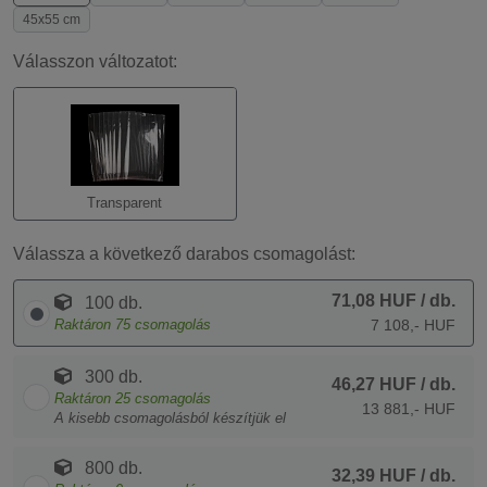
45x55 cm
Válasszon változatot:
Transparent
Válassza a következő darabos csomagolást:
71,08 HUF
/ db.
100 db.
Raktáron
75
csomagolás
7 108,- HUF
300 db.
46,27 HUF
/ db.
Raktáron
25
csomagolás
13 881,- HUF
A kisebb csomagolásból készítjük el
800 db.
32,39 HUF
/ db.