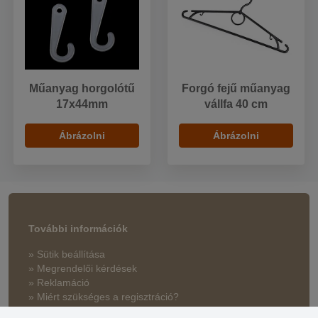
Műanyag horgolótű
Forgó fejű műanyag
17x44mm
vállfa 40 cm
Ábrázolni
Ábrázolni
További információk
» Sütik beállítása
» Megrendelői kérdések
» Reklamáció
» Miért szükséges a regisztráció?