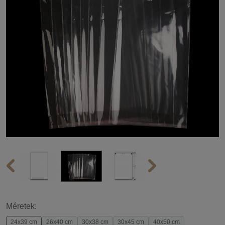
Méretek:
24x39 cm
26x40 cm
30x38 cm
30x45 cm
40x50 cm