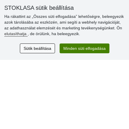
» Kedvezmények és jutalmak nagykereskedelmi
STOKLASA sütik beállítása
vásárlóinknak
Ha rákattint az „Összes süti elfogadása” lehetőségre, beleegyezik
» Súgó
azok tárolásába az eszközén, ami segíti a webhely navigációját,
az adathasználat elemzését és marketing tevékenységünket. Ön
elutasíthatja
, de örülünk, ha beleegyezik.
Vásárlók
értékelése
Sütik beállítása
Minden süti elfogadása
Excellent service
Thank you.
Aktuális 159 recenzió
* Nem ellenőrizzük a recenziókat