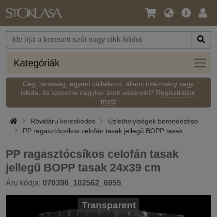
Nyelv
Fő
Beje
/
ajánlat
Pénznem
Kateg
Kategóriák
Cég, társaság, egyéni vállalkozó, állami intézmény vagy
iskola, és szeretne nagyker áron vásárolni?
Regisztráljon
most
Rövidáru kereskedés
Üzlethelyiségek berendezése
PP ragasztócsíkos celofán tasak jellegű BOPP tasak
PP ragasztócsíkos celofán tasak
jellegű BOPP tasak 24x39 cm
Áru kódja:
070396_102562_6955
Transparent