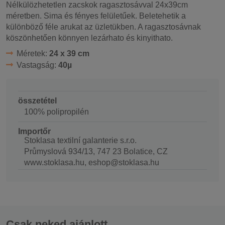
Nélkülözhetetlen zacskok ragasztosávval 24x39cm
méretben. Sima és fényes felületűek. Beletehetik a
különböző féle arukat az üzletükben. A ragasztosávnak
köszönhetően könnyen lezárhato és kinyithato.
Méretek:
24 x 39 cm
Vastagság:
40µ
összetétel
100% polipropilén
Importőr
Stoklasa textilní galanterie s.r.o.
Průmyslová 934/13, 747 23 Bolatice, CZ
www.stoklasa.hu, eshop@stoklasa.hu
Csak neked ajánlott