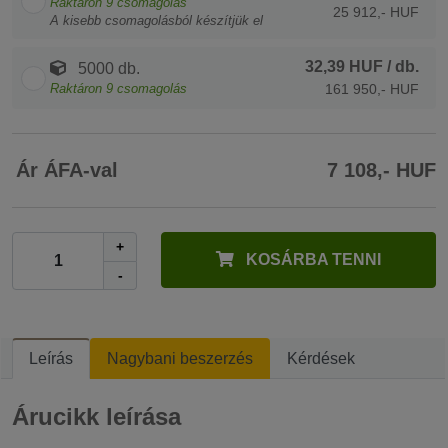
Raktáron
9
csomagolás
25 912,- HUF
A kisebb csomagolásból készítjük el
32,39 HUF
/ db.
5000 db.
Raktáron
9
csomagolás
161 950,- HUF
Ár ÁFA-val
7 108,- HUF
+
KOSÁRBA TENNI
-
Leírás
Nagybani beszerzés
Kérdések
Árucikk leírása