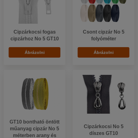
Cipzárkocsi fogas
Csont cipzár No 5
cipzárhoz No 5 GT10
folyóméter
Ábrázolni
Ábrázolni
GT10 bontható öntött
Cipzárkocsi No 5
műanyag cipzár No 5
díszes GT10
méterben arany és