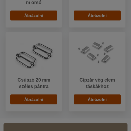
m orsó
Ábrázolni
Ábrázolni
Csúszó 20 mm
Cipzár vég elem
széles pántra
táskákhoz
Ábrázolni
Ábrázolni