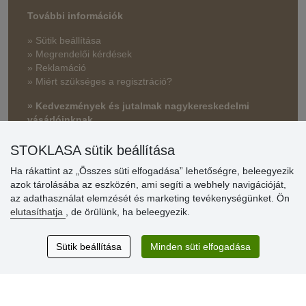
További információk
» Sütik beállítása
» Megrendelői kérdések
» Reklamáció
» Miért szükséges a regisztráció?
» Kedvezmények és jutalmak nagykereskedelmi
vásárlóinknak
» Súgó
STOKLASA sütik beállítása
Ha rákattint az „Összes süti elfogadása” lehetőségre, beleegyezik
azok tárolásába az eszközén, ami segíti a webhely navigációját,
Vásárlók
az adathasználat elemzését és marketing tevékenységünket. Ön
értékelése
elutasíthatja
, de örülünk, ha beleegyezik.
Excellent service
Sütik beállítása
Minden süti elfogadása
Thank you.
Aktuális 159 recenzió