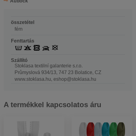
Autlock
összetétel
fém
Fenttartás
Szállító
Stoklasa textilní galanterie s.r.o.
Průmyslová 934/13, 747 23 Bolatice, CZ
www.stoklasa.hu, eshop@stoklasa.hu
A termékkel kapcsolatos áru