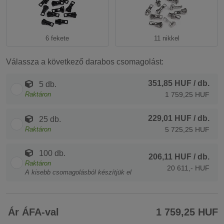
6 fekete
11 nikkel
Válassza a következő darabos csomagolást:
351,85 HUF
/ db.
5 db.
Raktáron
1 759,25 HUF
229,01 HUF
/ db.
25 db.
Raktáron
5 725,25 HUF
100 db.
206,11 HUF
/ db.
Raktáron
20 611,- HUF
A kisebb csomagolásból készítjük el
Ár ÁFA-val
1 759,25 HUF