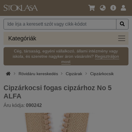
Nyelv
Fő
Beje
/
ajánlat
Pénznem
Kateg
Kategóriák
Cég, társaság, egyéni vállalkozó, állami intézmény vagy
iskola, és szeretne nagyker áron vásárolni?
Regisztráljon
most
Rövidáru kereskedés
Cipzárak
Cipzárkocsik
Cipzárkocsi fogas cipzárhoz No 5
ALFA
Áru kódja:
090242