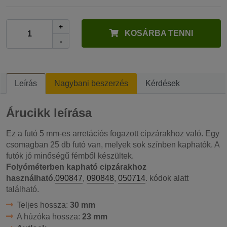
+
KOSÁRBA TENNI
-
Leírás
Nagybani beszerzés
Kérdések
Árucikk leírása
Ez a futó 5 mm-es arretációs fogazott cipzárakhoz való. Egy
csomagban 25 db futó van, melyek sok színben kaphatók. A
futók jó minőségű fémből készültek.
Folyóméterben kapható cipzárakhoz
használható.
090847
,
090848
,
050714
. kódok alatt
található.
Teljes hossza:
30 mm
A húzóka hossza:
23 mm