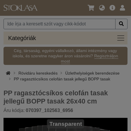
Nyelv
Fő
Beje
/
ajánlat
Pénznem
Kateg
Kategóriák
Cég, társaság, egyéni vállalkozó, állami intézmény vagy
iskola, és szeretne nagyker áron vásárolni?
Regisztráljon
most
Rövidáru kereskedés
Üzlethelyiségek berendezése
PP ragasztócsíkos celofán tasak jellegű BOPP tasak
PP ragasztócsíkos celofán tasak
jellegű BOPP tasak 26x40 cm
Áru kódja:
070397_102563_6956
Transparent