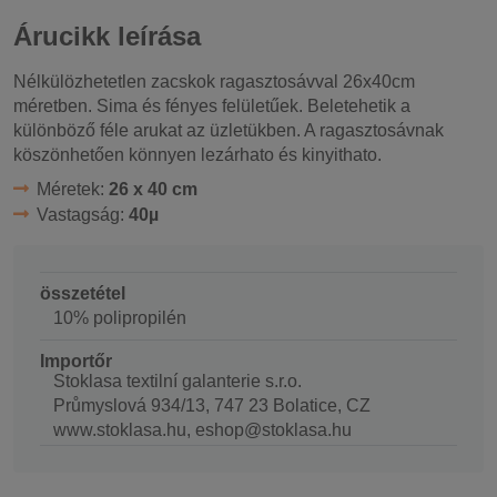
Árucikk leírása
Nélkülözhetetlen zacskok ragasztosávval 26x40cm
méretben. Sima és fényes felületűek. Beletehetik a
különböző féle arukat az üzletükben. A ragasztosávnak
köszönhetően könnyen lezárhato és kinyithato.
Méretek:
26 x 40 cm
Vastagság:
40µ
összetétel
10% polipropilén
Importőr
Stoklasa textilní galanterie s.r.o.
Průmyslová 934/13, 747 23 Bolatice, CZ
www.stoklasa.hu, eshop@stoklasa.hu