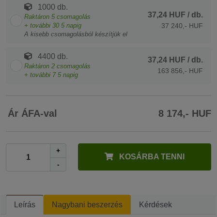
1000 db.
37,24 HUF
/ db.
Raktáron
5
csomagolás
+ további
30
5 napig
37 240,- HUF
A kisebb csomagolásból készítjük el
4400 db.
37,24 HUF
/ db.
Raktáron
2
csomagolás
163 856,- HUF
+ további
7
5 napig
Ár ÁFA-val
8 174,- HUF
+
KOSÁRBA TENNI
-
Leírás
Nagybani beszerzés
Kérdések