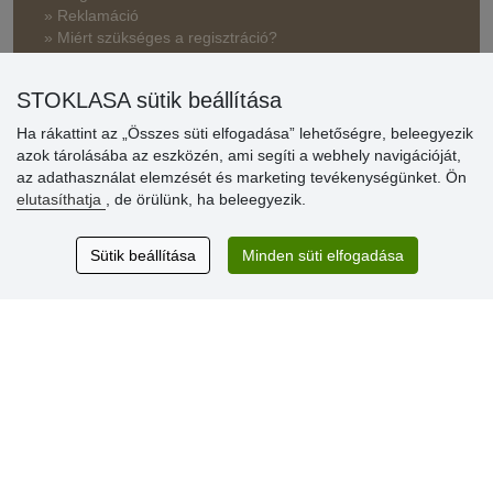
» Reklamáció
» Miért szükséges a regisztráció?
» Kedvezmények és jutalmak nagykereskedelmi
STOKLASA sütik beállítása
vásárlóinknak
Ha rákattint az „Összes süti elfogadása” lehetőségre, beleegyezik
» Súgó
azok tárolásába az eszközén, ami segíti a webhely navigációját,
az adathasználat elemzését és marketing tevékenységünket. Ön
elutasíthatja
, de örülünk, ha beleegyezik.
Vásárlók
értékelése
Sütik beállítása
Minden süti elfogadása
Excellent service
Thank you.
Aktuális 159 recenzió
* Nem ellenőrizzük a recenziókat