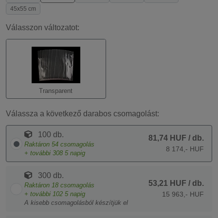
45x55 cm
Válasszon változatot:
Transparent
Válassza a következő darabos csomagolást:
100 db.
81,74 HUF
/ db.
Raktáron
54
csomagolás
8 174,- HUF
+ további
308
5 napig
300 db.
53,21 HUF
/ db.
Raktáron
18
csomagolás
+ további
102
5 napig
15 963,- HUF
A kisebb csomagolásból készítjük el