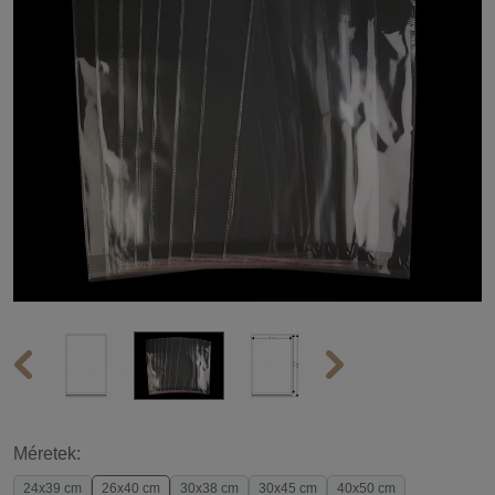
Méretek:
24x39 cm
26x40 cm
30x38 cm
30x45 cm
40x50 cm