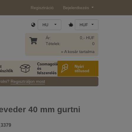
Regisztráció
Bejelentkezés
HU
HUF
Ár:
0,- HUF
Tételek:
0
» A kosár tartalma
Csomagolás
t
Nyári
és
észítők
stílusod
felszerelés
rolni?
Regisztráljon most
eveder 40 mm gurtni
_3379