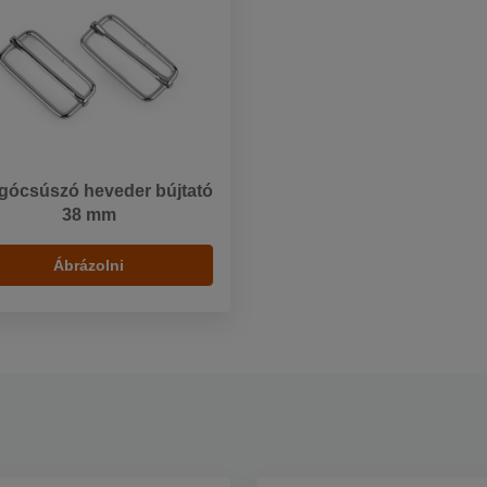
gócsúszó heveder bújtató
38 mm
Ábrázolni