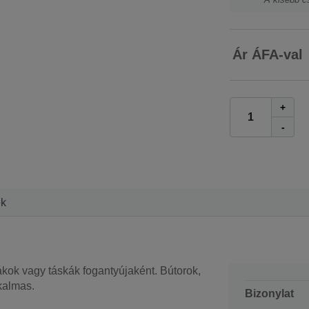
Ár ÁFA-val
+
-
ek
ákok vagy táskák fogantyújaként. Bútorok,
kalmas.
Bizonylat