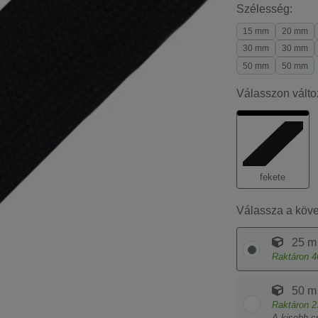
Szélesség:
15 mm
20 mm
30 mm
30 mm
50 mm
50 mm
Válasszon válto
fekete
Válassza a köv
25 m
Raktáron
4
50 m
Raktáron
2
A kisebb c