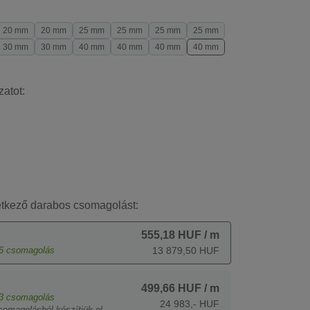
20 mm
20 mm
25 mm
25 mm
25 mm
25 mm
30 mm
30 mm
40 mm
40 mm
40 mm
40 mm
zatot:
etkező darabos csomagolást:
555,18 HUF
/ m
6
csomagolás
13 879,50 HUF
499,66 HUF
/ m
3
csomagolás
24 983,- HUF
somagolásból készítjük el