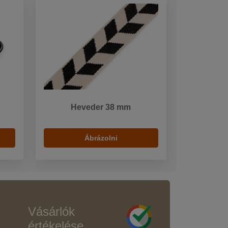
Heveder 38 mm
Ábrázolni
Vásárlók
értékelése