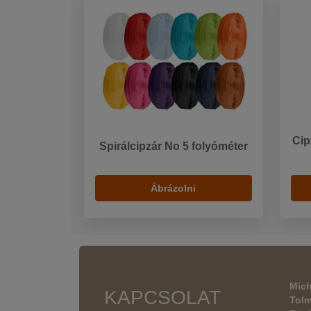
Cip
Spirálcipzár No 5 folyóméter
Ábrázolni
Mich
KAPCSOLAT
Tol