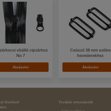
zárkocsi vízálló cipzárhoz
Csúszó 38 mm széles
No 7
hevederekhez
Ábrázolni
Ábrázolni
al Ostrihoň
További információk
mács