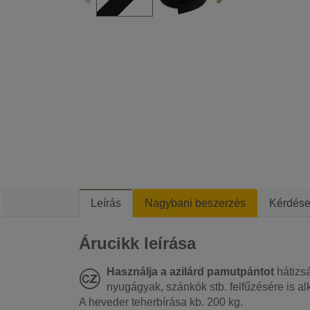
Leírás
Nagybani beszerzés
Kérdés
Árucikk leírása
Használja a azilárd pamutpántot
hátizs
nyugágyak, szánkók stb. felfűzésére is al
A heveder teherbírása kb. 200 kg.