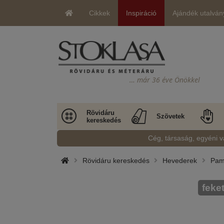
Cikkek
Inspiráció
Ajándék utalván
… már 36 éve Önökkel
Rövidáru
Szövetek
kereskedés
Cég, társaság, egyéni v
Rövidáru kereskedés
Hevederek
Pamu
feke