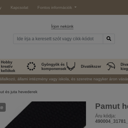
y
Kapcsolat
Fontos információk
Írjon nekünk
Hobby
Gyöngyök és
Diva
kreatív
Divatékszer
komponensek
kieg
kellékek
állalkozó, állami intézmény vagy iskola, és szeretne nagyker áron vásá
t és juta hevederek
Pamut h
te
Áru kódja:
490004_31781