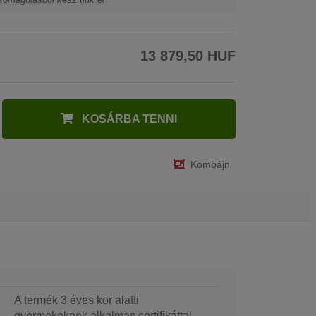
13 879,50 HUF
KOSÁRBA TENNI
Kombájn
A termék 3 éves kor alatti
gyermekeknek alkalmas certifikáttal