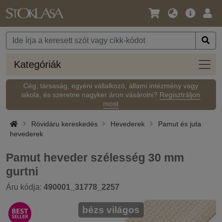
Nyelv
Fő
Beje
/
ajánlat
Pénznem
Kateg
Kategóriák
Cég, társaság, egyéni vállalkozó, állami intézmény vagy
iskola, és szeretne nagyker áron vásárolni?
Regisztráljon
most
Rövidáru kereskedés
Hevederek
Pamut és juta
hevederek
Pamut heveder szélesség 30 mm
gurtni
Áru kódja:
490001_31778_2257
bézs világos