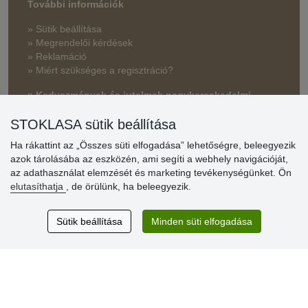
További információk
» Sütik beállítása
» Megrendelői kérdések
» Reklamáció
» Miért szükséges a regisztráció?
» Kedvezmények és jutalmak nagykereskedelmi
vásárlóinknak
STOKLASA sütik beállítása
» Súgó
Ha rákattint az „Összes süti elfogadása” lehetőségre, beleegyezik
azok tárolásába az eszközén, ami segíti a webhely navigációját,
az adathasználat elemzését és marketing tevékenységünket. Ön
Vásárlók
elutasíthatja
, de örülünk, ha beleegyezik.
értékelése
Sütik beállítása
Minden süti elfogadása
Excellent service
Thank you.
Aktuális 159 recenzió
* Nem ellenőrizzük a recenziókat