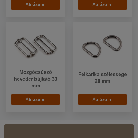
Ábrázolni
Ábrázolni
Mozgócsúszó
Félkarika szélessége
heveder bújtató 33
20 mm
mm
Ábrázolni
Ábrázolni