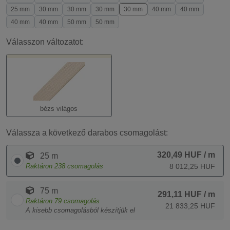
25 mm
30 mm
30 mm
30 mm
30 mm
40 mm
40 mm
40 mm
40 mm
50 mm
50 mm
Válasszon változatot:
bézs világos
Válassza a következő darabos csomagolást:
320,49 HUF
/ m
25 m
Raktáron
238
csomagolás
8 012,25 HUF
75 m
291,11 HUF
/ m
Raktáron
79
csomagolás
21 833,25 HUF
A kisebb csomagolásból készítjük el