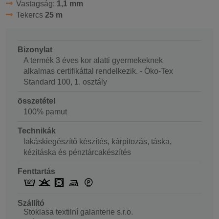
Vastagság:
1,1 mm
Tekercs
25 m
Bizonylat
A termék 3 éves kor alatti gyermekeknek
alkalmas certifikáttal rendelkezik. - Öko-Tex
Standard 100, 1. osztály
összetétel
100% pamut
Technikák
lakáskiegészítő készítés, kárpitozás, táska,
kézitáska és pénztárcakészítés
Fenttartás
Szállító
Stoklasa textilní galanterie s.r.o.