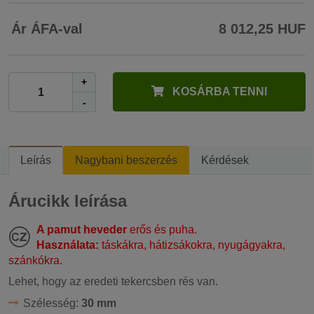
Ár ÁFA-val
8 012,25 HUF
+
KOSÁRBA TENNI
-
Leírás
Nagybani beszerzés
Kérdések
Árucikk leírása
A pamut heveder
erős és puha.
Használata:
táskákra, hátizsákokra, nyugágyakra,
szánkókra.
Lehet, hogy az eredeti tekercsben rés van.
Szélesség:
30 mm