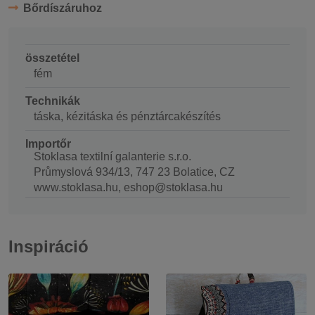
Bőrdíszáruhoz
összetétel
fém
Technikák
táska, kézitáska és pénztárcakészítés
Importőr
Stoklasa textilní galanterie s.r.o.
Průmyslová 934/13, 747 23 Bolatice, CZ
www.stoklasa.hu, eshop@stoklasa.hu
Inspiráció