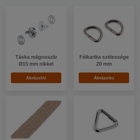
Táska mágneszár
Félkarika szélessége
Ø15 mm nikkel
20 mm
Ábrázolni
Ábrázolni