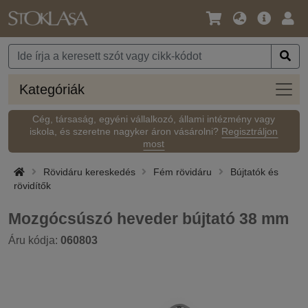
Nyelv
Fő
Beje
/
ajánlat
Pénznem
Kateg
Kategóriák
Cég, társaság, egyéni vállalkozó, állami intézmény vagy
iskola, és szeretne nagyker áron vásárolni?
Regisztráljon
most
Rövidáru kereskedés
Fém rövidáru
Bújtatók és
rövidítők
Mozgócsúszó heveder bújtató 38 mm
Áru kódja:
060803