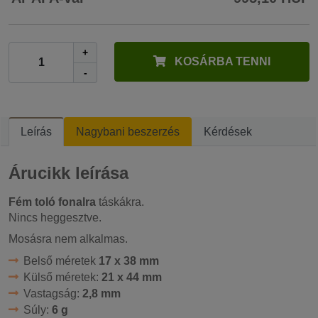
+
KOSÁRBA TENNI
-
Leírás
Nagybani beszerzés
Kérdések
Árucikk leírása
Fém toló fonalra
táskákra.
Nincs heggesztve.
Mosásra nem alkalmas.
Belső méretek
17 x 38 mm
Külső méretek:
21 x 44 mm
Vastagság:
2,8 mm
Súly:
6 g