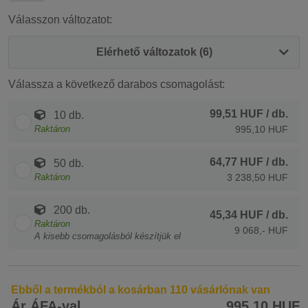
Válasszon változatot:
Elérhető változatok (6)
Válassza a következő darabos csomagolást:
99,51 HUF
/ db.
10 db.
Raktáron
995,10 HUF
64,77 HUF
/ db.
50 db.
Raktáron
3 238,50 HUF
200 db.
45,34 HUF
/ db.
Raktáron
9 068,- HUF
A kisebb csomagolásból készítjük el
Ebből a termékból a kosárban 110 vásárlónak van
Ár ÁFA-val
995,10 HUF