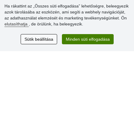
Ha rákattint az „Összes süti elfogadása” lehetőségre, beleegyezik
azok tárolásába az eszközén, ami segíti a webhely navigációját,
Vásárlók
az adathasználat elemzését és marketing tevékenységünket. Ön
értékelése
elutasíthatja
, de örülünk, ha beleegyezik.
Excellent service
Sütik beállítása
Minden süti elfogadása
Thank you.
Aktuális 159 recenzió
* Nem ellenőrizzük a recenziókat
© Stoklasa textilní galanterie s.r.o. 2026.