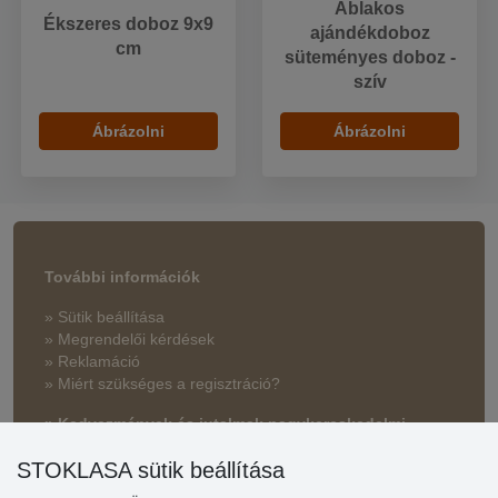
Ablakos
Ékszeres doboz 9x9
ajándékdoboz
cm
süteményes doboz -
szív
Ábrázolni
Ábrázolni
További információk
» Sütik beállítása
» Megrendelői kérdések
» Reklamáció
» Miért szükséges a regisztráció?
» Kedvezmények és jutalmak nagykereskedelmi
vásárlóinknak
STOKLASA sütik beállítása
» Súgó