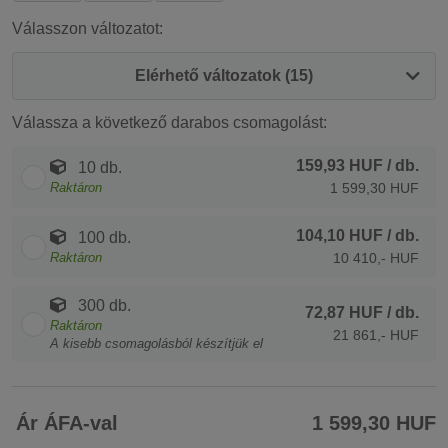
Válasszon változatot:
Elérhető változatok (15)
Válassza a következő darabos csomagolást:
159,93 HUF
/ db.
10 db.
Raktáron
1 599,30 HUF
104,10 HUF
/ db.
100 db.
Raktáron
10 410,- HUF
300 db.
72,87 HUF
/ db.
Raktáron
21 861,- HUF
A kisebb csomagolásból készítjük el
Ár ÁFA-val
1 599,30 HUF