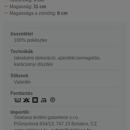
Magasság:
11 cm
Magassága a zsinórig:
8 cm
összetétel
100% poliészter
Technikák
lakodalmi dekoráció, ajándékcsomagolás,
karácsonyi díszítés
Stílusok
Valentin
Fenttartás
Importőr
Stoklasa textilní galanterie s.r.o.
Průmyslová 934/13, 747 23 Bolatice, CZ