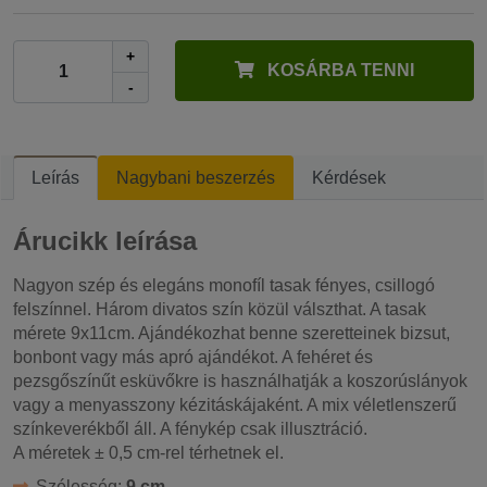
+
KOSÁRBA TENNI
-
Leírás
Nagybani beszerzés
Kérdések
Árucikk leírása
Nagyon szép és elegáns monofíl tasak fényes, csillogó
felszínnel. Három divatos szín közül válszthat. A tasak
mérete 9x11cm. Ajándékozhat benne szeretteinek bizsut,
bonbont vagy más apró ajándékot. A fehéret és
pezsgőszínűt esküvőkre is használhatják a koszorúslányok
vagy a menyasszony kézitáskájaként. A mix véletlenszerű
színkeverékből áll. A fénykép csak illusztráció.
A méretek ± 0,5 cm-rel térhetnek el.
Szélesség:
9 cm