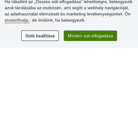
Ha rákattint az „Összes süti elfogadása” lehetőségre, beleegyezik
azok tárolásába az eszközén, ami segíti a webhely navigációját,
az adathasználat elemzését és marketing tevékenységünket. Ön
Vásárlók
elutasíthatja
, de örülünk, ha beleegyezik.
értékelése
Sütik beállítása
Minden süti elfogadása
Excellent service
Thank you.
Aktuális 159 recenzió
* Nem ellenőrizzük a recenziókat
© Stoklasa textilní galanterie s.r.o. 2026.