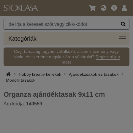
Nyelv
Fő
Beje
/
ajánlat
Pénznem
Kateg
Kategóriák
Cég, társaság, egyéni vállalkozó, állami intézmény vagy
iskola, és szeretne nagyker áron vásárolni?
Regisztráljon
most
Hobby kreatív kellékek
Ajándékzsákok és tasakok
Monofil tasakok
Organza ajándéktasak 9x11 cm
Áru kódja:
140559