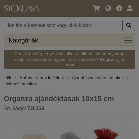
Nyelv
Fő
Beje
/
ajánlat
Pénznem
Kateg
Kategóriák
Cég, társaság, egyéni vállalkozó, állami intézmény vagy
iskola, és szeretne nagyker áron vásárolni?
Regisztráljon
most
Hobby kreatív kellékek
Ajándékzsákok és tasakok
Monofil tasakok
Organza ajándéktasak 10x15 cm
Áru kódja:
720368