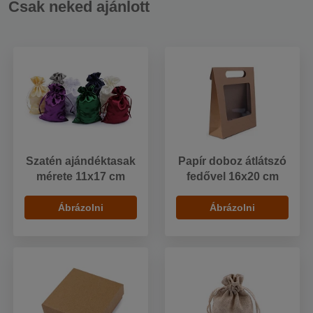
Csak neked ajánlott
Szatén ajándéktasak
Papír doboz átlátszó
mérete 11x17 cm
fedővel 16x20 cm
Ábrázolni
Ábrázolni