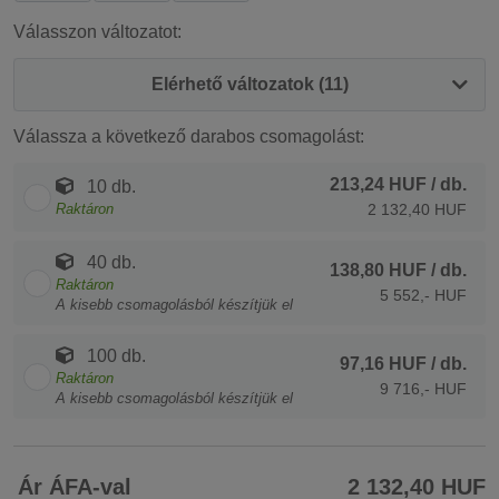
Válasszon változatot:
Elérhető változatok (11)
Válassza a következő darabos csomagolást:
213,24 HUF
/ db.
10 db.
Raktáron
2 132,40 HUF
40 db.
138,80 HUF
/ db.
Raktáron
5 552,- HUF
A kisebb csomagolásból készítjük el
100 db.
97,16 HUF
/ db.
Raktáron
9 716,- HUF
A kisebb csomagolásból készítjük el
Ár ÁFA-val
2 132,40 HUF