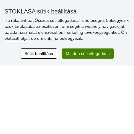
» Súgó
STOKLASA sütik beállítása
Ha rákattint az „Összes süti elfogadása” lehetőségre, beleegyezik
azok tárolásába az eszközén, ami segíti a webhely navigációját,
Vásárlók
az adathasználat elemzését és marketing tevékenységünket. Ön
értékelése
elutasíthatja
, de örülünk, ha beleegyezik.
Excellent service
Sütik beállítása
Minden süti elfogadása
Thank you.
Aktuális 159 recenzió
* Nem ellenőrizzük a recenziókat