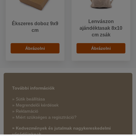
Lenvászon
Ékszeres doboz 9x9
ajándéktasak 8x10
cm
cm zsák
Ábrázolni
Ábrázolni
További információk
» Sütik beállítása
» Megrendelői kérdések
» Reklamáció
» Miért szükséges a regisztráció?
» Kedvezmények és jutalmak nagykereskedelmi
vásárlóinknak