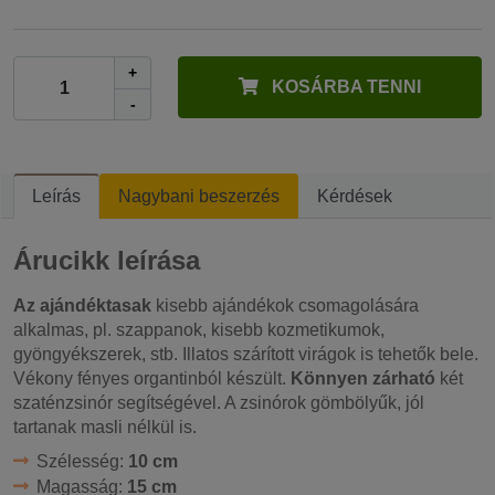
+
KOSÁRBA TENNI
-
Leírás
Nagybani beszerzés
Kérdések
Árucikk leírása
Az ajándéktasak
kisebb ajándékok csomagolására
alkalmas, pl. szappanok, kisebb kozmetikumok,
gyöngyékszerek, stb. Illatos szárított virágok is tehetők bele.
Vékony fényes organtinból készült.
Könnyen zárható
két
szaténzsinór segítségével. A zsinórok gömbölyűk, jól
tartanak masli nélkül is.
Szélesség:
10 cm
Magasság:
15 cm