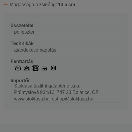
Magassága a zsinórig:
13,5 cm
összetétel
poliészter
Technikák
ajándékcsomagolás
Fenttartás
Importőr
Stoklasa textilní galanterie s.r.o.
Průmyslová 934/13, 747 23 Bolatice, CZ
www.stoklasa.hu, eshop@stoklasa.hu