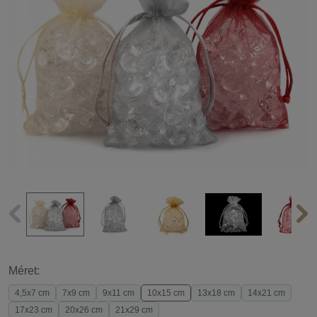
Méret:
4,5x7 cm
7x9 cm
9x11 cm
10x15 cm
13x18 cm
14x21 cm
17x23 cm
20x26 cm
21x29 cm